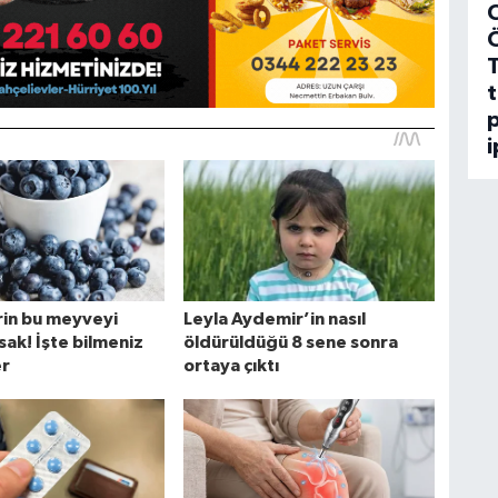
C
t
p
i