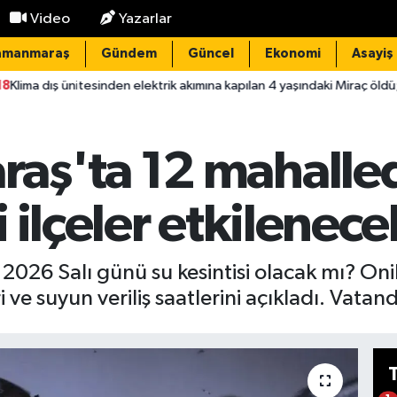
Video
Yazarlar
amanmaraş
Gündem
Güncel
Ekonomi
Asayiş
inden elektrik akımına kapılan 4 yaşındaki Miraç öldü; 1 tutuklama
ş'ta 12 mahallede
 ilçeler etkilenec
26 Salı günü su kesintisi olacak mı? Oni
 ve suyun veriliş saatlerini açıkladı. Vatand