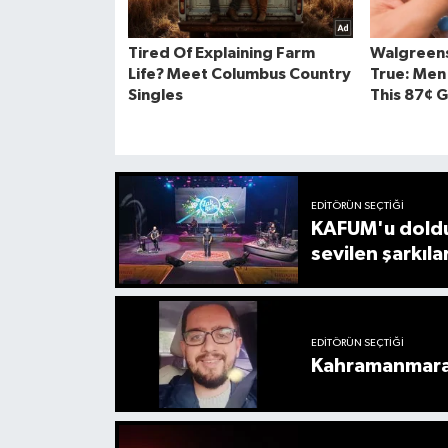
EDITÖRÜN SEÇTIĞI
KAFUM'u doldu
sevilen şarkıla
EDITÖRÜN SEÇTIĞI
Kahramanmaraş