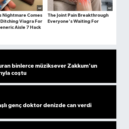
ran binlerce müziksever Zakkum'un
rıyla coştu
lı genç doktor denizde can verdi