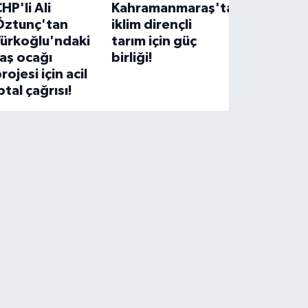
HP'li Ali
Kahramanmaraş'ta
Öztunç'tan
iklim dirençli
Türkoğlu'ndaki
tarım için güç
aş ocağı
birliği!
rojesi için acil
ptal çağrısı!