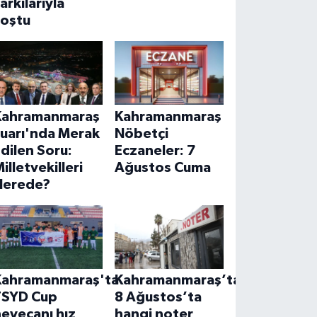
arkılarıyla
coştu
Kahramanmaraş
Kahramanmaraş
Fuarı'nda Merak
Nöbetçi
dilen Soru:
Eczaneler: 7
illetvekilleri
Ağustos Cuma
Nerede?
Kahramanmaraş'ta
Kahramanmaraş’ta
TSYD Cup
8 Ağustos’ta
eyecanı hız
hangi noter