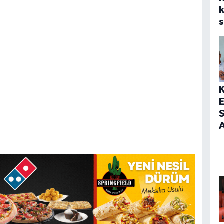
s
S
A