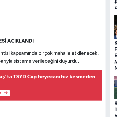
ş
ESİ AÇIKLANDI
sintisi kapsamında birçok mahalle etkilenecek.
E
arıyla sisteme verileceğini duyurdu.
M
ş'ta TSYD Cup heyecanı hız kesmeden
e
h