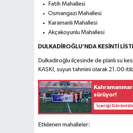
Fatih Mahallesi
Osmangazi Mahallesi
Karamanlı Mahallesi
Akçakoyunlu Mahallesi
DULKADİROĞLU’NDA KESİNTİ LİST
Dulkadiroğlu ilçesinde de planlı su ke
KASKİ, suyun tahmini olarak 21.00 itib
Kahramanmara
sürüyor!
İçeriği Görüntül
Etkilenen mahalleler: