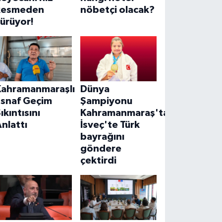
kesmeden
nöbetçi olacak?
ürüyor!
Kahramanmaraşlı
Dünya
Esnaf Geçim
Şampiyonu
ıkıntısını
Kahramanmaraş'tan!
nlattı
İsveç'te Türk
bayrağını
göndere
çektirdi