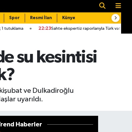
Spor
Resmi İlan
Künye
İletişim
22:23
Sahte ekspertiz raporlarıyla Türk vatandaşlığı kazandıran 
 su kesintisi
ek?
kişubat ve Dulkadiroğlu
aşlar uyarıldı.
Trend Haberler