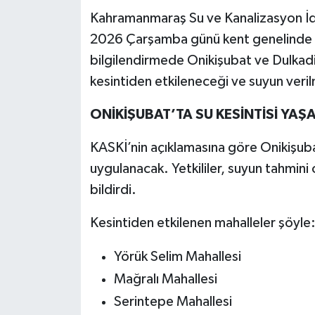
Kahramanmaraş Su ve Kanalizasyon İd
Teknoloji
2026 Çarşamba günü kent genelinde plan
bilgilendirmede Onikişubat ve Dulkadi
Yaşam
kesintiden etkileneceği ve suyun verilm
KAHRAMANMARAŞ
ONİKİŞUBAT’TA SU KESİNTİSİ YA
KASKİ’nin açıklamasına göre Onikişubat
uygulanacak. Yetkililer, suyun tahmini 
bildirdi.
Kesintiden etkilenen mahalleler şöyle
Yörük Selim Mahallesi
Mağralı Mahallesi
Serintepe Mahallesi