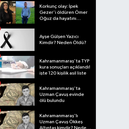
Korkunç olay: İpek
Gezer'i öldüren Ömer
Oğuz da hayatını
kaybetti
Ayşe Gülşen Yazıcı
Kimdir? Neden Öldü?
Kahramanmaraş'ta TYP
kura sonuçları açıklandı!
işte 120 kişilik asil liste
Kahramanmaraş'ta
Uzman Çavuş evinde
ölü bulundu
Kahramanmaraş'lı
Uzman Çavuş Ökkeş
Altıntaş kimdir? Neden