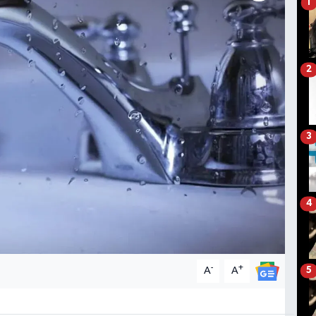
1
2
3
4
-
+
A
A
5