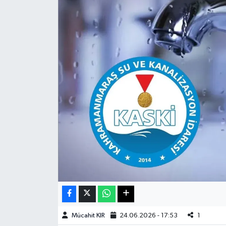
Haberde İnsan
Kültür Sanat
Magazin
Manşet Altı
Manşetler
Resmi İlan
Sağlık
Spor
Mücahit KIR
24.06.2026 - 17:53
1
SürManşet