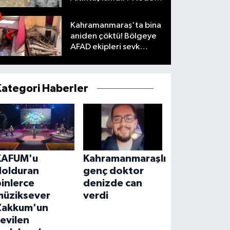
öldü?
Kahramanmaraş'ta bina
aniden çöktü! Bölgeye
AFAD ekipleri sevk
edildi
Kategori Haberler
KAFUM'u
Kahramanmaraşlı
dolduran
genç doktor
inlerce
denizde can
müziksever
verdi
Zakkum'un
evilen