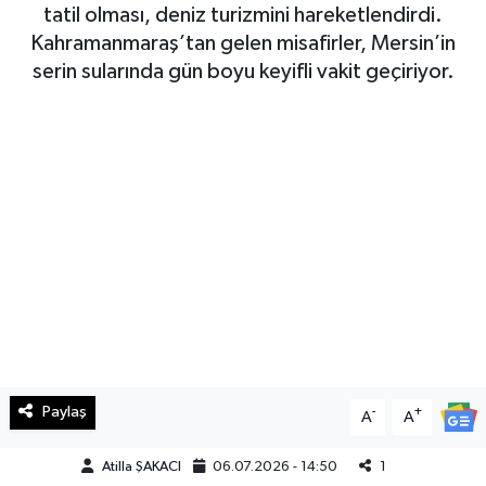
tatil olması, deniz turizmini hareketlendirdi.
Haberde İnsan
Kahramanmaraş’tan gelen misafirler, Mersin’in
serin sularında gün boyu keyifli vakit geçiriyor.
Kültür Sanat
Magazin
Manşet Altı
Manşetler
Resmi İlan
Sağlık
Paylaş
-
+
A
A
Spor
Atilla ŞAKACI
06.07.2026 - 14:50
1
SürManşet