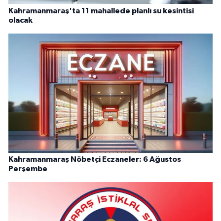
Kahramanmaraş'ta 11 mahallede planlı su kesintisi
olacak
Kahramanmaraş Nöbetçi Eczaneler: 6 Ağustos
Perşembe