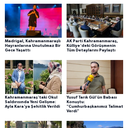
Madrigal, Kahramanmaraşlı
AK Parti Kahramanmaraş,
Hayranlarına Unutulmaz Bir
Külliye'deki Görüşmenin
Gece Yaşattı
Tüm Detaylarını Paylaştı
Kahramanmaraş'taki Okul
Yusuf Tarık Gül'ün Babası
Saldırısında Yeni Gelişme:
Konuştu:
Ayla Kara'ya Şehitlik Verildi
"Cumhurbaşkanımız Talimat
Verdi"