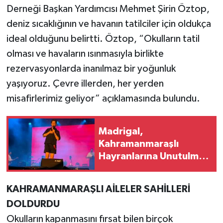
Derneği Başkan Yardımcısı Mehmet Şirin Öztop,
deniz sıcaklığının ve havanın tatilciler için oldukça
ideal olduğunu belirtti. Öztop, “Okulların tatil
olması ve havaların ısınmasıyla birlikte
rezervasyonlarda inanılmaz bir yoğunluk
yaşıyoruz. Çevre illerden, her yerden
misafirlerimiz geliyor” açıklamasında bulundu.
Madrigal,
Kahramanmaraşlı
Hayranlarına Unutulmaz
Bir Gece Yaşattı
KAHRAMANMARAŞLI AİLELER SAHİLLERİ
DOLDURDU
Okulların kapanmasını fırsat bilen birçok