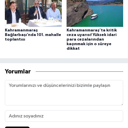
Kahramanmaraş
Kahramanmaraş’ta kritik
Bağlarbaşı’nda 101. mahalle
ceza uyarısı! Yüksek idari
toplantısı
para cezalarından
kaçınmak için o süreye
dikkat
Yorumlar