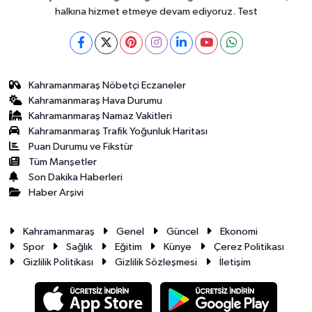
halkına hizmet etmeye devam ediyoruz. Test
Kahramanmaraş Nöbetçi Eczaneler
Kahramanmaraş Hava Durumu
Kahramanmaraş Namaz Vakitleri
Kahramanmaraş Trafik Yoğunluk Haritası
Puan Durumu ve Fikstür
Tüm Manşetler
Son Dakika Haberleri
Haber Arşivi
Kahramanmaraş
Genel
Güncel
Ekonomi
Spor
Sağlık
Eğitim
Künye
Çerez Politikası
Gizlilik Politikası
Gizlilik Sözleşmesi
İletişim