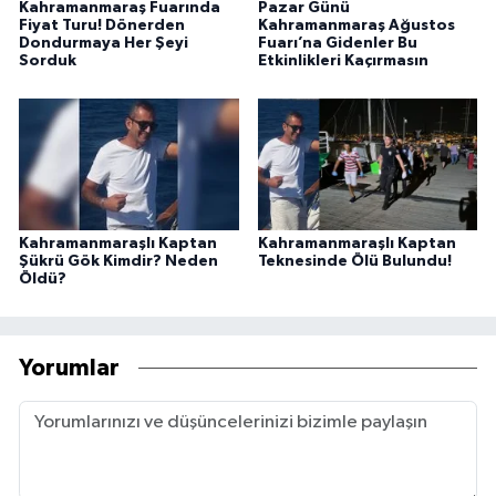
Kahramanmaraş Fuarında
Pazar Günü
Fiyat Turu! Dönerden
Kahramanmaraş Ağustos
Dondurmaya Her Şeyi
Fuarı’na Gidenler Bu
Sorduk
Etkinlikleri Kaçırmasın
Kahramanmaraşlı Kaptan
Kahramanmaraşlı Kaptan
Şükrü Gök Kimdir? Neden
Teknesinde Ölü Bulundu!
Öldü?
Yorumlar