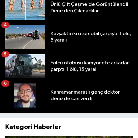
Ünlü Çift Çeşme’de Görüntülendi!
Denizden Çıkmadılar
4
Kavşakta iki otomobil çarpıştı: 1 ölü,
5 yaralı
5
Yolcu otobüsü kamyonete arkadan
çarptı: 1 ölü, 15 yaralı
6
Kahramanmaraşlı genç doktor
denizde can verdi
Kategori Haberler