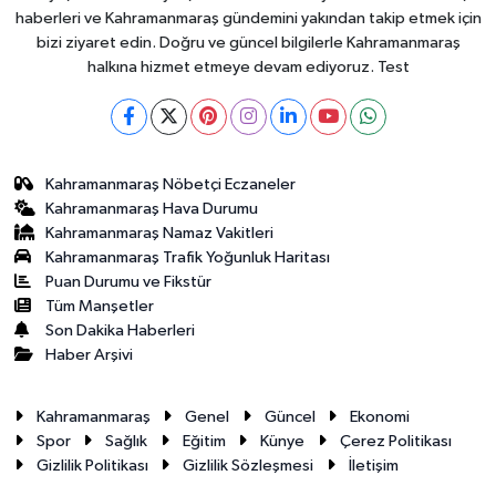
haberleri ve Kahramanmaraş gündemini yakından takip etmek için
bizi ziyaret edin. Doğru ve güncel bilgilerle Kahramanmaraş
halkına hizmet etmeye devam ediyoruz. Test
Kahramanmaraş Nöbetçi Eczaneler
Kahramanmaraş Hava Durumu
Kahramanmaraş Namaz Vakitleri
Kahramanmaraş Trafik Yoğunluk Haritası
Puan Durumu ve Fikstür
Tüm Manşetler
Son Dakika Haberleri
Haber Arşivi
Kahramanmaraş
Genel
Güncel
Ekonomi
Spor
Sağlık
Eğitim
Künye
Çerez Politikası
Gizlilik Politikası
Gizlilik Sözleşmesi
İletişim