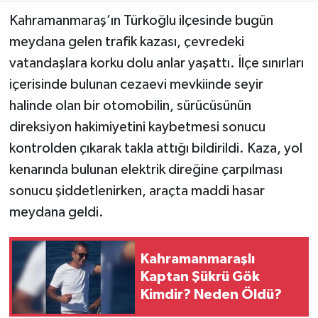
Kahramanmaraş’ın Türkoğlu ilçesinde bugün
Teknoloji
meydana gelen trafik kazası, çevredeki
vatandaşlara korku dolu anlar yaşattı. İlçe sınırları
Yaşam
içerisinde bulunan cezaevi mevkiinde seyir
halinde olan bir otomobilin, sürücüsünün
KAHRAMANMARAŞ
direksiyon hakimiyetini kaybetmesi sonucu
kontrolden çıkarak takla attığı bildirildi. Kaza, yol
kenarında bulunan elektrik direğine çarpılması
sonucu şiddetlenirken, araçta maddi hasar
meydana geldi.
Kahramanmaraşlı
Kaptan Şükrü Gök
Kimdir? Neden Öldü?