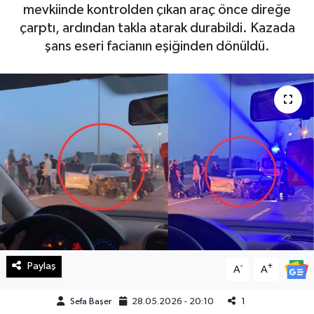
mevkiinde kontrolden çıkan araç önce direğe
Haberde İnsan
çarptı, ardından takla atarak durabildi. Kazada
şans eseri facianın eşiğinden dönüldü.
Kültür Sanat
Magazin
Manşet Altı
Manşetler
Resmi İlan
Sağlık
Paylaş
-
+
A
A
Spor
Sefa Başer
28.05.2026 - 20:10
1
SürManşet