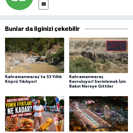
Bunlar da ilginizi çekebilir
Kahramanmaraş’ta 53 Yıllık
Kahramanmaraş
Köprü Yıkılıyor!
Kavruluyor! Serinlemek İçin
Bakın Nereye Gittiler