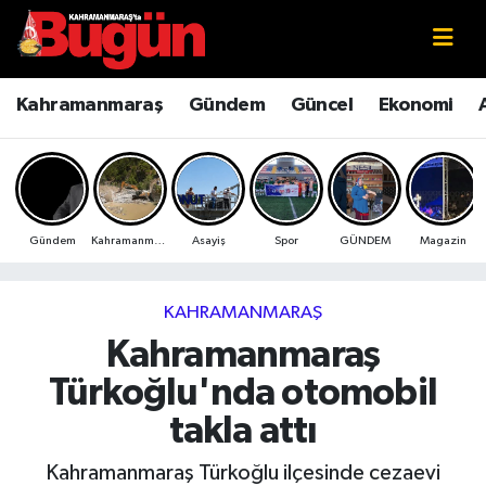
Kahramanmaraş
Kahramanmaraş Nöbetçi Eczaneler
Kahramanmaraş
Gündem
Güncel
Ekonomi
Kahramanmaraş Sokak Röportajları
Kahramanmaraş Hava Durumu
Bilim ve Teknoloji
Kahramanmaraş Namaz Vakitleri
Gündem
Kahramanmaraş
Asayiş
Spor
GÜNDEM
Magazin
Çevre
Kahramanmaraş Trafik Yoğunluk Haritası
Eğitim
Süper Lig Puan Durumu ve Fikstür
KAHRAMANMARAŞ
Kahramanmaraş
Ekonomi
Tüm Manşetler
Türkoğlu'nda otomobil
Genel
Son Dakika Haberleri
takla attı
Güncel
Haber Arşivi
Kahramanmaraş Türkoğlu ilçesinde cezaevi