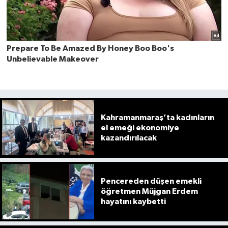
Kahramanmaraş’ta kadınların
el emeği ekonomiye
kazandırılacak
Pencereden düşen emekli
öğretmen Müjgan Erdem
hayatını kaybetti