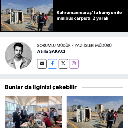
Kahramanmaraş’ta kamyon ile
minibüs çarpıştı: 2 yaralı
SORUMLU MÜDÜR / YAZI İŞLERI MÜDÜRÜ
Atilla ŞAKACI
Bunlar da ilginizi çekebilir