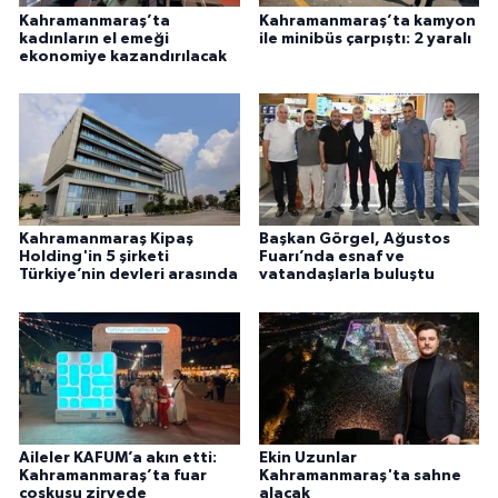
Kahramanmaraş’ta
Kahramanmaraş’ta kamyon
kadınların el emeği
ile minibüs çarpıştı: 2 yaralı
ekonomiye kazandırılacak
Kahramanmaraş Kipaş
Başkan Görgel, Ağustos
Holding'in 5 şirketi
Fuarı’nda esnaf ve
Türkiye’nin devleri arasında
vatandaşlarla buluştu
Aileler KAFUM’a akın etti:
Ekin Uzunlar
Kahramanmaraş’ta fuar
Kahramanmaraş'ta sahne
coşkusu zirvede
alacak