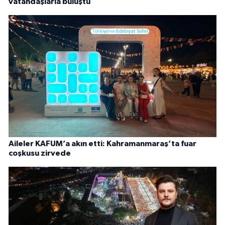
vatandaşlarla buluştu
Aileler KAFUM’a akın etti: Kahramanmaraş’ta fuar
coşkusu zirvede