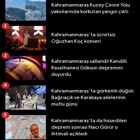
Kahramanmaraş Kuzey Çevre Yolu
yakınlarında korkutan yangın çıktı
2
Kahramanmaraş'ta ücretsiz
Oğuzhan Koç konseri
3
Kahramanmaraş sallandı! Kandilli
Rasathanesi Göksun depremini
duyurdu
4
Kahramanmaraş'ta görkemli düğün
Bağrıaçık ve Karakaya ailelerinin
mutlu günü
5
Kahramanmaraş’ta da hissedilen
deprem sonrası Naci Görür o
ihtimali açıkladı