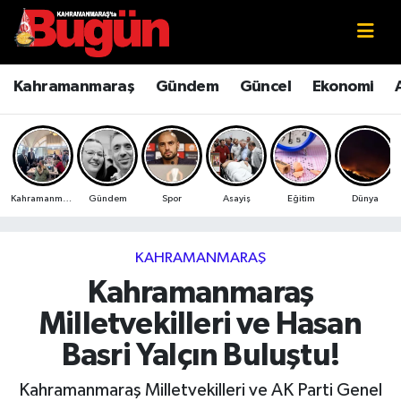
Kahramanmaraş
Kahramanmaraş Nöbetçi Eczaneler
Kahramanmaraş
Gündem
Güncel
Ekonomi
Kahramanmaraş Sokak Röportajları
Kahramanmaraş Hava Durumu
Bilim ve Teknoloji
Kahramanmaraş Namaz Vakitleri
Kahramanmaraş
Gündem
Spor
Asayiş
Eğitim
Dünya
Çevre
Kahramanmaraş Trafik Yoğunluk Haritası
Eğitim
Süper Lig Puan Durumu ve Fikstür
KAHRAMANMARAŞ
Kahramanmaraş
Ekonomi
Tüm Manşetler
Milletvekilleri ve Hasan
Genel
Son Dakika Haberleri
Basri Yalçın Buluştu!
Güncel
Haber Arşivi
Kahramanmaraş Milletvekilleri ve AK Parti Genel