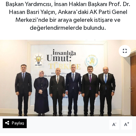
Başkan Yardımcısı, İnsan Hakları Başkanı Prof. Dr.
Haberde İnsan
Hasan Basri Yalçın, Ankara'daki AK Parti Genel
Merkezi'nde bir araya gelerek istişare ve
Kültür Sanat
değerlendirmelerde bulundu.
Magazin
Manşet Altı
Manşetler
Resmi İlan
Sağlık
Spor
Paylaş
-
+
A
A
SürManşet