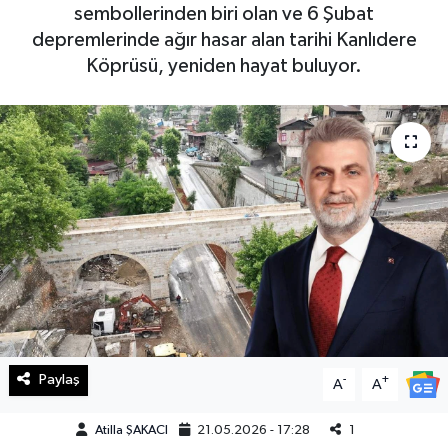
sembollerinden biri olan ve 6 Şubat
Haberde İnsan
depremlerinde ağır hasar alan tarihi Kanlıdere
Köprüsü, yeniden hayat buluyor.
Kültür Sanat
Magazin
Manşet Altı
Manşetler
Resmi İlan
Sağlık
Paylaş
-
+
A
A
Spor
Atilla ŞAKACI
21.05.2026 - 17:28
1
SürManşet