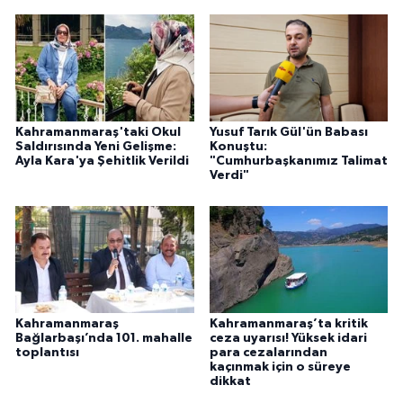
Kahramanmaraş'taki Okul
Yusuf Tarık Gül'ün Babası
Saldırısında Yeni Gelişme:
Konuştu:
Ayla Kara'ya Şehitlik Verildi
"Cumhurbaşkanımız Talimat
Verdi"
Kahramanmaraş
Kahramanmaraş’ta kritik
Bağlarbaşı’nda 101. mahalle
ceza uyarısı! Yüksek idari
toplantısı
para cezalarından
kaçınmak için o süreye
dikkat