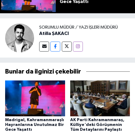
Gece Yaşattı
SORUMLU MÜDÜR / YAZI İŞLERI MÜDÜRÜ
Atilla ŞAKACI
Bunlar da ilginizi çekebilir
Madrigal, Kahramanmaraşlı
AK Parti Kahramanmaraş,
Hayranlarına Unutulmaz Bir
Külliye'deki Görüşmenin
Gece Yaşattı
Tüm Detaylarını Paylaştı