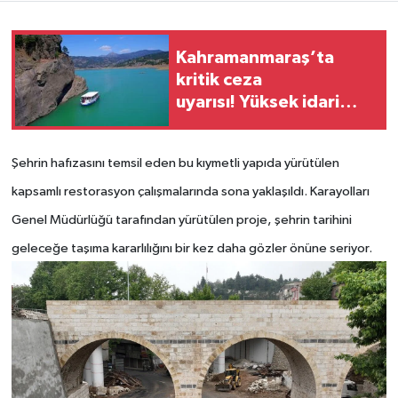
Teknoloji
Kahramanmaraş’ta
kritik ceza
Yaşam
uyarısı! Yüksek idari
para cezalarından
KAHRAMANMARAŞ
kaçınmak için o süreye
Şehrin hafızasını temsil eden bu kıymetli yapıda yürütülen
dikkat
kapsamlı restorasyon çalışmalarında sona yaklaşıldı. Karayolları
Genel Müdürlüğü tarafından yürütülen proje, şehrin tarihini
geleceğe taşıma kararlılığını bir kez daha gözler önüne seriyor.