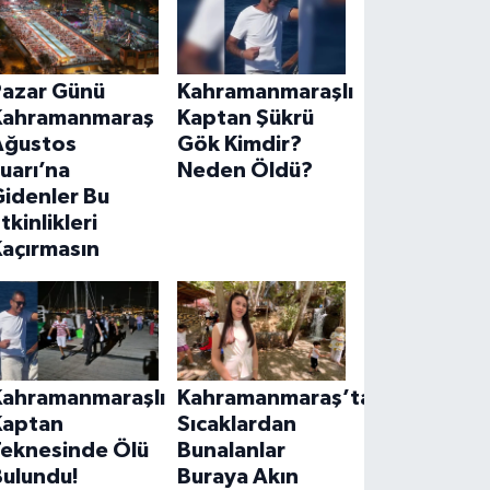
Pazar Günü
Kahramanmaraşlı
Kahramanmaraş
Kaptan Şükrü
Ağustos
Gök Kimdir?
uarı’na
Neden Öldü?
Gidenler Bu
tkinlikleri
Kaçırmasın
Kahramanmaraşlı
Kahramanmaraş’ta
Kaptan
Sıcaklardan
Teknesinde Ölü
Bunalanlar
Bulundu!
Buraya Akın