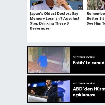
EDITÖRÜN SEÇTIĞI
Fatih'te camide
EDITÖRÜN SEÇTIĞI
ABD'den Hürmü
açıklaması