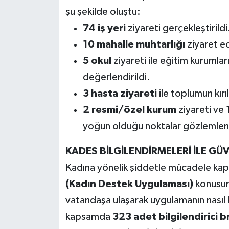
şu şekilde oluştu:
74 iş yeri
ziyareti gerçekleştirildi
10 mahalle muhtarlığı
ziyaret ed
5 okul
ziyareti ile eğitim kurumları
değerlendirildi.
3 hasta ziyareti
ile toplumun kırı
2 resmi/özel kurum
ziyareti ve
yoğun olduğu noktalar gözlemlen
KADES BİLGİLENDİRMELERİ İLE GÜV
Kadına yönelik şiddetle mücadele kap
(Kadın Destek Uygulaması)
konusund
vatandaşa ulaşarak uygulamanın nasıl k
kapsamda
323 adet bilgilendirici b