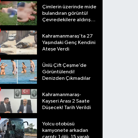
Çimlerin üzerinde mide
bulandıran görüntü!
Çevredekilere aldırış
etmediler
Kahramanmaraş’ta 27
Yaşındaki Genç Kendini
Ateşe Verdi
Ünlü Çift Çeşme’de
Görüntülendi!
Denizden Çıkmadılar
Kahramanmaraş-
Kayseri Arası 2 Saate
Düşecek! Tarih Verildi
Yolcu otobüsü
kamyonete arkadan
çarptı: 1 ölü, 15 yaralı