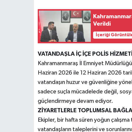
Teknoloji
Kahramanmaraş
Verildi
Yaşam
İçeriği Görüntül
KAHRAMANMARAŞ
VATANDAŞLA İÇ İÇE POLİS HİZMET
Kahramanmaraş İl Emniyet Müdürlüğü 
Haziran 2026 ile 12 Haziran 2026 tarih
vatandaşın huzur ve güvenliğine yöneli
sadece suçla mücadelede değil, sosya
güçlendirmeye devam ediyor.
ZİYARETLERLE TOPLUMSAL BAĞLA
Ekipler, bir hafta süren yoğun çalışm
vatandaşların taleplerini ve sorunlarını