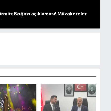
müz Boğazı açıklaması! Müzakereler
r