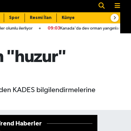
Spor
Resmi İlan
Künye
İletişim
09:03
Kanada'da dev orman yangınları kontrolden çıktı binlerc
 "huzur"
rinden KADES bilgilendirmelerine
Trend Haberler