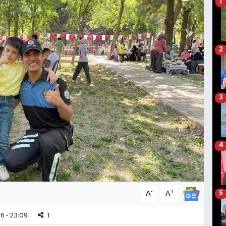
1
2
3
4
-
+
A
A
5
6 - 23:09
1