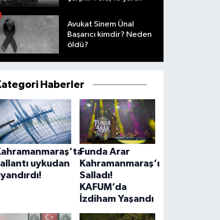
Avukat Sinem Ünal
Başarıcı kimdir? Neden
öldü?
Kategori Haberler
Kahramanmaraş'ta
Funda Arar
allantı uykudan
Kahramanmaraş’ı
yandırdı!
Salladı!
KAFUM’da
İzdiham Yaşandı