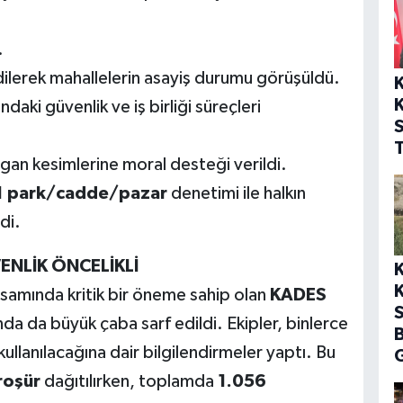
.
ilerek mahallelerin asayiş durumu görüşüldü.
K
ndaki güvenlik ve iş birliği süreçleri
T
lgan kesimlerine moral desteği verildi.
1 park/cadde/pazar
denetimi ile halkın
di.
ENLİK ÖNCELİKLİ
K
samında kritik bir öneme sahip olan
KADES
S
a da büyük çaba sarf edildi. Ekipler, binlerce
ullanılacağına dair bilgilendirmeler yaptı. Bu
G
roşür
dağıtılırken, toplamda
1.056