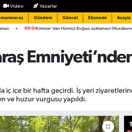
Video
Yazarlar
amanmaraş
Gündem
Güncel
Ekonomi
Asayiş
04
Umman'dan Hürmüz Boğazı açıklaması! Müzakereler olumlu ilerliyor
aş Emniyeti’nden
iç içe bir hafta geçirdi. İş yeri ziyaretle
en ve huzur vurgusu yapıldı.