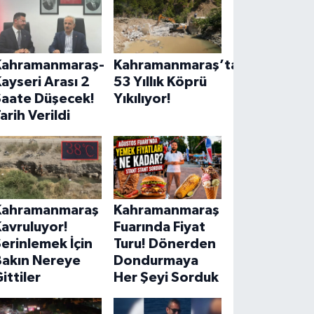
Kahramanmaraş-
Kahramanmaraş’ta
ayseri Arası 2
53 Yıllık Köprü
Saate Düşecek!
Yıkılıyor!
arih Verildi
Kahramanmaraş
Kahramanmaraş
avruluyor!
Fuarında Fiyat
erinlemek İçin
Turu! Dönerden
Bakın Nereye
Dondurmaya
ittiler
Her Şeyi Sorduk