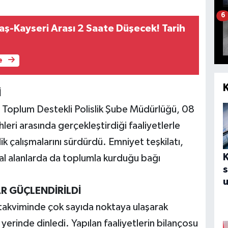
6
-Kayseri Arası 2 Saate Düşecek! Tarih
e
İ
Toplum Destekli Polislik Şube Müdürlüğü, 08
leri arasında gerçekleştirdiği faaliyetlerle
k çalışmalarını sürdürdü. Emniyet teşkilatı,
l alanlarda da toplumla kurduğu bağı
s
u
R GÜÇLENDİRİLDİ
a takviminde çok sayıda noktaya ulaşarak
 yerinde dinledi. Yapılan faaliyetlerin bilançosu