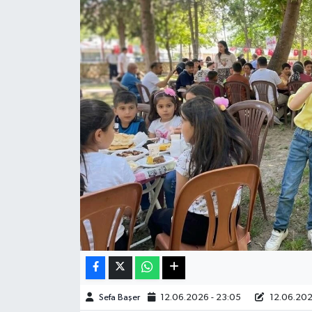
Haberde İnsan
Kültür Sanat
Magazin
Manşet Altı
Manşetler
Resmi İlan
Sağlık
Spor
Sefa Başer
12.06.2026 - 23:05
12.06.202
SürManşet