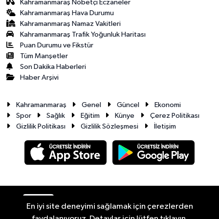
Kahramanmaraş Nöbetçi Eczaneler
Kahramanmaraş Hava Durumu
Kahramanmaraş Namaz Vakitleri
Kahramanmaraş Trafik Yoğunluk Haritası
Puan Durumu ve Fikstür
Tüm Manşetler
Son Dakika Haberleri
Haber Arşivi
Kahramanmaraş
Genel
Güncel
Ekonomi
Spor
Sağlık
Eğitim
Künye
Çerez Politikası
Gizlilik Politikası
Gizlilik Sözleşmesi
İletişim
RSS
Copyright © 2026. Her hakkı saklıdır.
En iyi site deneyimi sağlamak için çerezlerden
faydalanıyoruz. Detaylar için lütfen tıklayın.