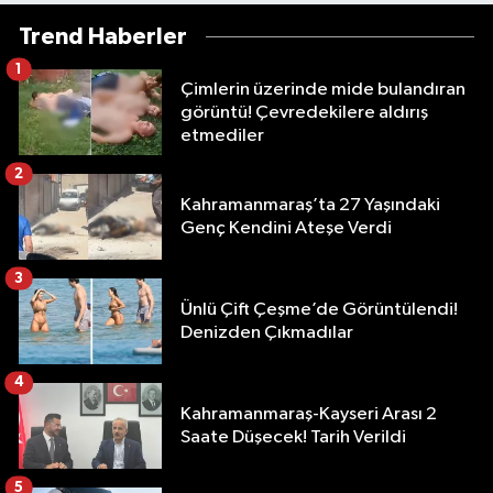
Trend Haberler
1
Çimlerin üzerinde mide bulandıran
görüntü! Çevredekilere aldırış
etmediler
2
Kahramanmaraş’ta 27 Yaşındaki
Genç Kendini Ateşe Verdi
3
Ünlü Çift Çeşme’de Görüntülendi!
Denizden Çıkmadılar
4
Kahramanmaraş-Kayseri Arası 2
Saate Düşecek! Tarih Verildi
5