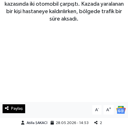
kazasında iki otomobil çarpıştı. Kazada yaralanan
Haberde İnsan
bir kişi hastaneye kaldırılırken, bölgede trafik bir
süre aksadı.
Kültür Sanat
Magazin
Manşet Altı
Manşetler
Resmi İlan
Sağlık
Paylaş
-
+
A
A
Spor
Atilla ŞAKACI
28.05.2026 - 14:53
2
SürManşet