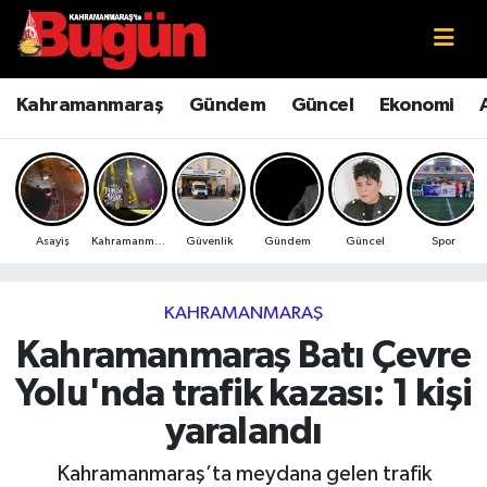
Kahramanmaraş
Kahramanmaraş Nöbetçi Eczaneler
Kahramanmaraş
Gündem
Güncel
Ekonomi
Kahramanmaraş Sokak Röportajları
Kahramanmaraş Hava Durumu
Bilim ve Teknoloji
Kahramanmaraş Namaz Vakitleri
Asayiş
Kahramanmaraş
Güvenlik
Gündem
Güncel
Spor
Çevre
Kahramanmaraş Trafik Yoğunluk Haritası
Eğitim
Süper Lig Puan Durumu ve Fikstür
KAHRAMANMARAŞ
Kahramanmaraş Batı Çevre
Ekonomi
Tüm Manşetler
Yolu'nda trafik kazası: 1 kişi
Genel
Son Dakika Haberleri
yaralandı
Güncel
Haber Arşivi
Kahramanmaraş’ta meydana gelen trafik