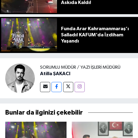
Askıda Kaldı!
Funda Arar Kahramanmaraş’ı
Salladı! KAFUM’da İzdiham
Yaşandı
SORUMLU MÜDÜR / YAZI İŞLERI MÜDÜRÜ
Atilla ŞAKACI
Bunlar da ilginizi çekebilir