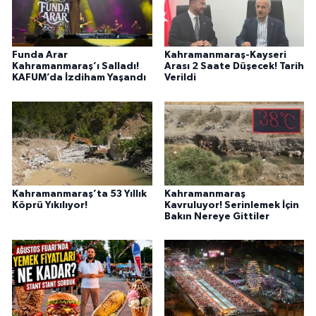
Funda Arar
Kahramanmaraş-Kayseri
Kahramanmaraş’ı Salladı!
Arası 2 Saate Düşecek! Tarih
KAFUM’da İzdiham Yaşandı
Verildi
Kahramanmaraş’ta 53 Yıllık
Kahramanmaraş
Köprü Yıkılıyor!
Kavruluyor! Serinlemek İçin
Bakın Nereye Gittiler