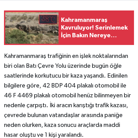
Teknoloji
Kahramanmaraş
Kavruluyor! Serinlemek
Yaşam
İçin Bakın Nereye
Gittiler
KAHRAMANMARAŞ
Kahramanmaraş trafiğinin en işlek noktalarından
biri olan Batı Çevre Yolu üzerinde bugün öğle
saatlerinde korkutucu bir kaza yaşandı. Edinilen
bilgilere göre, 42 BDP 404 plakalı otomobil ile
46 F 4469 plakalı otomobil henüz bilinmeyen bir
nedenle çarpıştı. İki aracın karıştığı trafik kazası,
çevrede bulunan vatandaşlar arasında paniğe
neden olurken, kaza sonucu araçlarda maddi
hasar oluştu ve 1 kişi yaralandı.