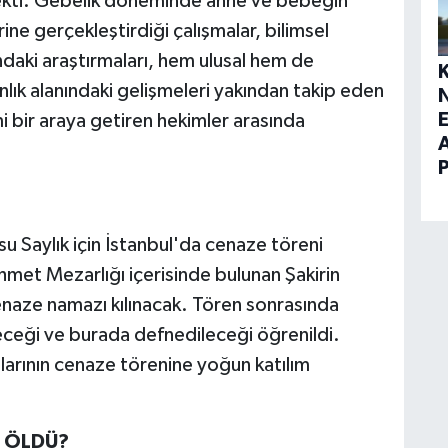
çekti. Gebelik döneminde anne ve bebeğin
ne gerçekleştirdiği çalışmalar, bilimsel
ındaki araştırmaları, hem ulusal hem de
lık alanındaki gelişmeleri yakından takip eden
E
imi bir araya getiren hekimler arasında
su Saylık için İstanbul'da cenaze töreni
et Mezarlığı içerisinde bulunan Şakirin
naze namazı kılınacak. Tören sonrasında
eceği ve burada defnedileceği öğrenildi.
talarının cenaze törenine yoğun katılım
N ÖLDÜ?