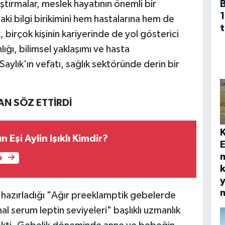
ştırmalar, meslek hayatının önemli bir
1
ki bilgi birikimini hem hastalarına hem de
t
, birçok kişinin kariyerinde de yol gösterici
lığı, bilimsel yaklaşımı ve hasta
ylık'ın vefatı, sağlık sektöründe derin bir
AN SÖZ ETTİRDİ
ın Eşi Aylin Işıklı Kimdir?
E
e
k
y
a hazırladığı "Ağır preeklamptik gebelerde
serum leptin seviyeleri" başlıklı uzmanlık