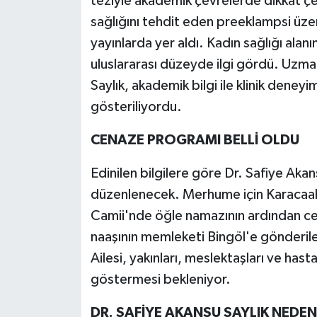
teziyle akademik çevrelerde dikkat 
sağlığını tehdit eden preeklampsi üzeri
yayınlarda yer aldı. Kadın sağlığı alan
uluslararası düzeyde ilgi gördü. Uzman
Saylık, akademik bilgi ile klinik deney
gösteriliyordu.
CENAZE PROGRAMI BELLİ OLDU
Edinilen bilgilere göre Dr. Safiye Akan
düzenlenecek. Merhume için Karacaahm
Camii'nde öğle namazının ardından ce
naaşının memleketi Bingöl'e gönderil
Ailesi, yakınları, meslektaşları ve has
göstermesi bekleniyor.
DR. SAFİYE AKANSU SAYLIK NEDE