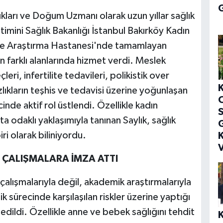
G
ıkları ve Doğum Uzmanı olarak uzun yıllar sağlık
imini Sağlık Bakanlığı İstanbul Bakırköy Kadın
ve Araştırma Hastanesi'nde tamamlayan
ın farklı alanlarında hizmet verdi. Meslek
ri, infertilite tedavileri, polikistik over
zlıkların teşhis ve tedavisi üzerine yoğunlaşan
inde aktif rol üstlendi. Özellikle kadın
S
ta odaklı yaklaşımıyla tanınan Saylık, sağlık
G
i olarak biliniyordu.
K
V
 ÇALIŞMALARA İMZA ATTI
 çalışmalarıyla değil, akademik araştırmalarıyla
k sürecinde karşılaşılan riskler üzerine yaptığı
 edildi. Özellikle anne ve bebek sağlığını tehdit