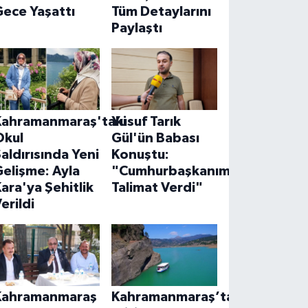
ece Yaşattı
Tüm Detaylarını
Paylaştı
Kahramanmaraş'taki
Yusuf Tarık
Okul
Gül'ün Babası
aldırısında Yeni
Konuştu:
elişme: Ayla
"Cumhurbaşkanımız
ara'ya Şehitlik
Talimat Verdi"
erildi
Kahramanmaraş
Kahramanmaraş’ta