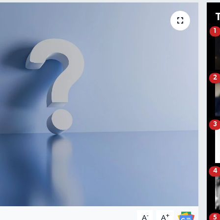
1
2
3
4
-
+
A
A
5