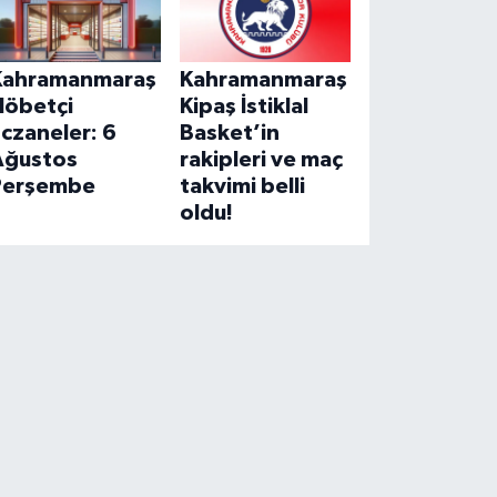
Kahramanmaraş
Kahramanmaraş
Nöbetçi
Kipaş İstiklal
czaneler: 6
Basket’in
Ağustos
rakipleri ve maç
Perşembe
takvimi belli
oldu!