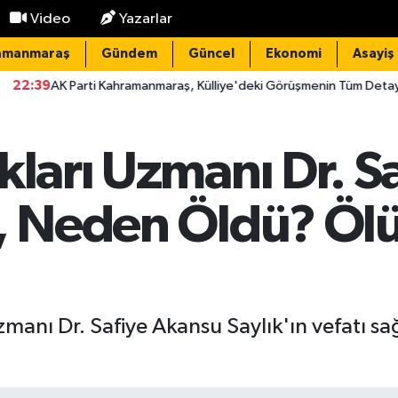
Video
Yazarlar
amanmaraş
Gündem
Güncel
Ekonomi
Asayiş
ti Kahramanmaraş, Külliye'deki Görüşmenin Tüm Detaylarını Paylaştı
kları Uzmanı Dr. S
r, Neden Öldü? Ö
anı Dr. Safiye Akansu Saylık'ın vefatı sa