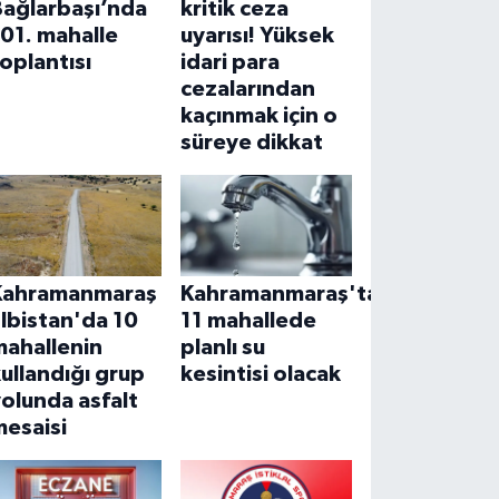
Bağlarbaşı’nda
kritik ceza
01. mahalle
uyarısı! Yüksek
oplantısı
idari para
cezalarından
kaçınmak için o
süreye dikkat
Kahramanmaraş
Kahramanmaraş'ta
lbistan'da 10
11 mahallede
mahallenin
planlı su
ullandığı grup
kesintisi olacak
olunda asfalt
mesaisi