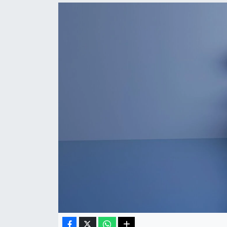
Haberde İnsan
Kültür Sanat
Magazin
Manşet Altı
Manşetler
Resmi İlan
Sağlık
Spor
SürManşet