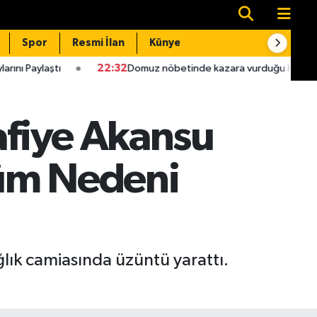
Spor
Resmi İlan
Künye
İletişim
22:32
Domuz nöbetinde kazara vurduğu babası hastanede öld
afiye Akansu
lüm Nedeni
ğlık camiasında üzüntü yarattı.