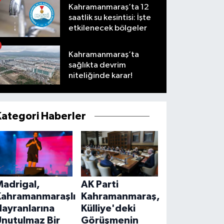
Kahramanmaraş’ta 12
saatlik su kesintisi: İşte
etkilenecek bölgeler
Kahramanmaraş’ta
sağlıkta devrim
niteliğinde karar!
Kategori Haberler
Madrigal,
AK Parti
Kahramanmaraşlı
Kahramanmaraş,
ayranlarına
Külliye'deki
Unutulmaz Bir
Görüşmenin