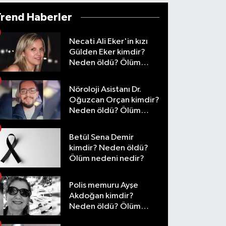
Trend Haberler
Necati Ali Eker'in kızı
Gülden Eker kimdir?
Neden öldü? Ölüm
nedeni nedir?
Nöroloji Asistanı Dr.
Oğuzcan Orçan kimdir?
Neden öldü? Ölüm
nedeni nedir?
Betül Sena Demir
kimdir? Neden öldü?
Ölüm nedeni nedir?
Polis memuru Ayşe
Akdoğan kimdir?
Neden öldü? Ölüm
nedeni nedir?