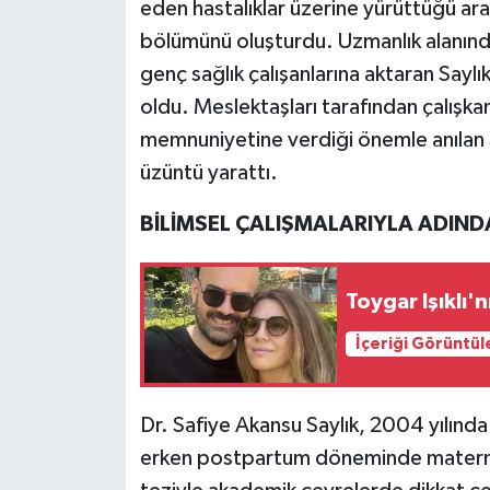
eden hastalıklar üzerine yürüttüğü ara
bölümünü oluşturdu. Uzmanlık alanında
genç sağlık çalışanlarına aktaran Saylık
oldu. Meslektaşları tarafından çalışkan
memnuniyetine verdiği önemle anılan Sa
üzüntü yarattı.
BİLİMSEL ÇALIŞMALARIYLA ADIND
Toygar Işıklı'n
İçeriği Görüntül
Dr. Safiye Akansu Saylık, 2004 yılınd
erken postpartum döneminde maternal 