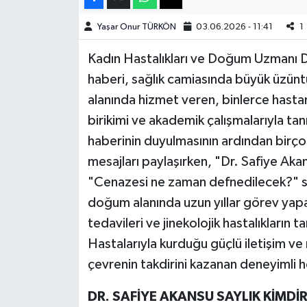
Yaşar Onur TÜRKÖN
03.06.2026 - 11:41
1
Teknoloji
Kadın Hastalıkları ve Doğum Uzmanı Dr
Yaşam
haberi, sağlık camiasında büyük üzüntü
alanında hizmet veren, binlerce hastan
KAHRAMANMARAŞ
birikimi ve akademik çalışmalarıyla tan
haberinin duyulmasının ardından birço
mesajları paylaşırken, "Dr. Safiye Ak
"Cenazesi ne zaman defnedilecek?" so
doğum alanında uzun yıllar görev yapan S
tedavileri ve jinekolojik hastalıkların 
Hastalarıyla kurduğu güçlü iletişim ve
çevrenin takdirini kazanan deneyimli he
DR. SAFİYE AKANSU SAYLIK KİMDİ