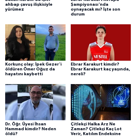
ahbap çavuş ilişkisiyle
Şampiyonası'nda
yürümez
oynayacak mı? İşte son
durum
Korkunç olay: İpek Gezer'i
Ebrar Karakurt kimdir?
öldüren Ömer Oğuz da
Ebrar Karakurt kaç yaşında,
hayatını kaybetti
nereli?
Dr. Öğr. Üyesi İhsan
Çitlekçi Halka Arz Ne
Hammad kimdir? Neden
Zaman? Çitlekçi Kaç Lot
öldü?
Verir, Katılım Endeksine