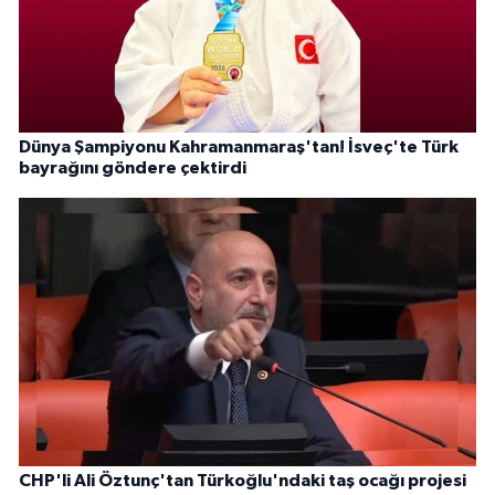
Dünya Şampiyonu Kahramanmaraş'tan! İsveç'te Türk
bayrağını göndere çektirdi
CHP'li Ali Öztunç'tan Türkoğlu'ndaki taş ocağı projesi