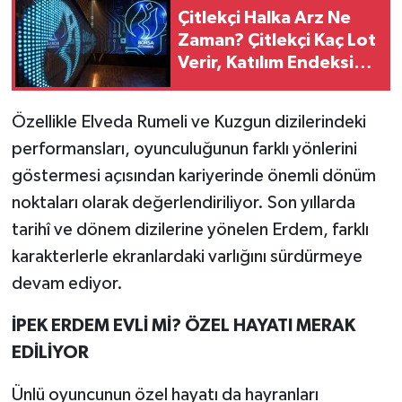
Çitlekçi Halka Arz Ne
Zaman? Çitlekçi Kaç Lot
Verir, Katılım Endeksine
Uygun Mu?
Özellikle Elveda Rumeli ve Kuzgun dizilerindeki
performansları, oyunculuğunun farklı yönlerini
göstermesi açısından kariyerinde önemli dönüm
noktaları olarak değerlendiriliyor. Son yıllarda
tarihî ve dönem dizilerine yönelen Erdem, farklı
karakterlerle ekranlardaki varlığını sürdürmeye
devam ediyor.
İPEK ERDEM EVLİ Mİ? ÖZEL HAYATI MERAK
EDİLİYOR
Ünlü oyuncunun özel hayatı da hayranları