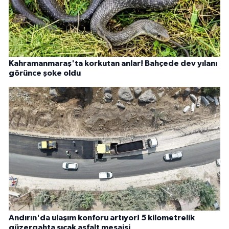
Kahramanmaraş'ta korkutan anlar! Bahçede dev yılanı
görünce şoke oldu
Andırın'da ulaşım konforu artıyor! 5 kilometrelik
güzergahta sıcak asfalt mesaisi