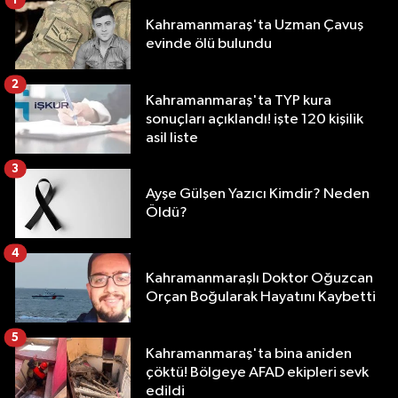
Kahramanmaraş'ta Uzman Çavuş
evinde ölü bulundu
2
Kahramanmaraş'ta TYP kura
sonuçları açıklandı! işte 120 kişilik
asil liste
3
Ayşe Gülşen Yazıcı Kimdir? Neden
Öldü?
4
Kahramanmaraşlı Doktor Oğuzcan
Orçan Boğularak Hayatını Kaybetti
5
Kahramanmaraş'ta bina aniden
çöktü! Bölgeye AFAD ekipleri sevk
edildi