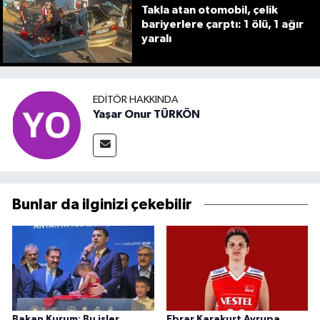
Takla atan otomobil, çelik
bariyerlere çarptı: 1 ölü, 1 ağır
yaralı
EDITÖR HAKKINDA
Yaşar Onur TÜRKÖN
Bunlar da ilginizi çekebilir
Bakan Kurum: Bu işler
Ebrar Karakurt Avrupa