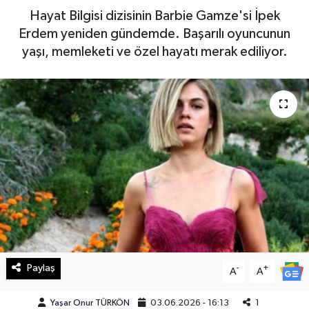
Hayat Bilgisi dizisinin Barbie Gamze'si İpek
Haberde İnsan
Erdem yeniden gündemde. Başarılı oyuncunun
yaşı, memleketi ve özel hayatı merak ediliyor.
Kültür Sanat
Magazin
Manşet Altı
Manşetler
Resmi İlan
Sağlık
Paylaş
-
+
Spor
A
A
Yaşar Onur TÜRKÖN
03.06.2026 - 16:13
1
SürManşet