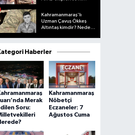
edildi
Kahramanmaraş'lı
Uzman Çavuş Ökkeş
Altıntaş kimdir? Neden
öldü?
Kategori Haberler
Kahramanmaraş
Kahramanmaraş
Fuarı'nda Merak
Nöbetçi
dilen Soru:
Eczaneler: 7
illetvekilleri
Ağustos Cuma
Nerede?