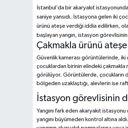
İstanbul'da bir akaryakıt istasyonunda
Teknoloji
saniye yansıdı. İstasyona gelen iki çocu
ürünü ateşe verdiği iddia edilirken, o
Yaşam
başlayan yangın, istasyon görevlisin
KAHRAMANMARAŞ
Çakmakla ürünü ateşe
Güvenlik kamerası görüntülerinde, iki
çocuklardan birinin elindeki çakmakla 
görülüyor. Görüntülerde, çocukların
bölgeden uzaklaştığı, alevlerin ise raf
İstasyon görevlisinin di
Yangını fark eden akaryakıt istasyonu 
yangını büyümeden kontrol altına aldı.
yangının akaryakıt pompalarına veya i