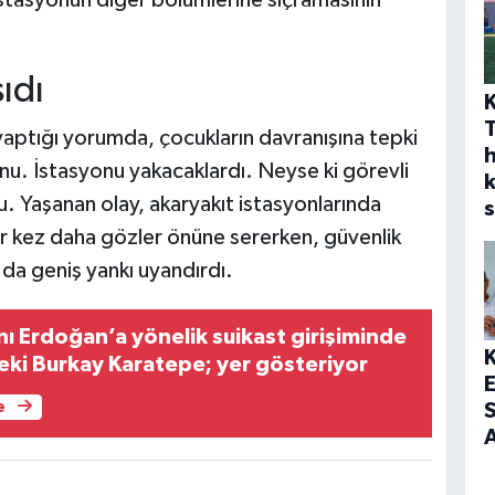
ıdı
yaptığı yorumda, çocukların davranışına tepki
h
nu. İstasyonu yakacaklardı. Neyse ki görevli
du. Yaşanan olay, akaryakıt istasyonlarında
s
ir kez daha gözler önüne sererken, güvenlik
da geniş yankı uyandırdı.
 Erdoğan’a yönelik suikast girişiminde
eki Burkay Karatepe; yer gösteriyor
e
S
A