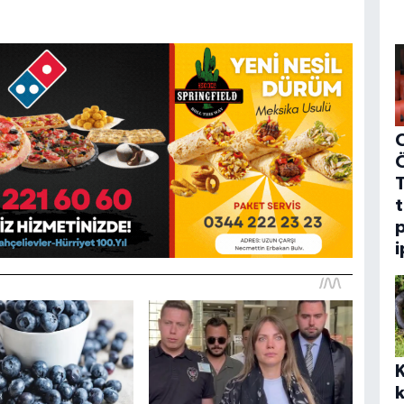
C
t
p
i
k