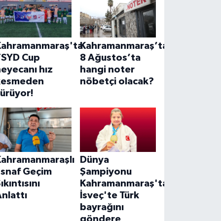
Kahramanmaraş'ta
Kahramanmaraş’ta
TSYD Cup
8 Ağustos’ta
eyecanı hız
hangi noter
kesmeden
nöbetçi olacak?
ürüyor!
Kahramanmaraşlı
Dünya
Esnaf Geçim
Şampiyonu
ıkıntısını
Kahramanmaraş'tan!
nlattı
İsveç'te Türk
bayrağını
göndere