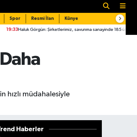
Spor
Resmi İlan
Künye
İletişim
örgün: Şirketlerimiz, savunma sanayinde 185 ülkeye 10 milyar dolar i
z Daha
in hızlı müdahalesiyle
Trend Haberler