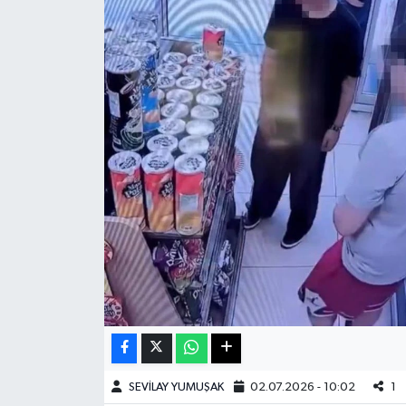
Haberde İnsan
Kültür Sanat
Magazin
Manşet Altı
Manşetler
Resmi İlan
Sağlık
Spor
SEVİLAY YUMUŞAK
02.07.2026 - 10:02
1
SürManşet