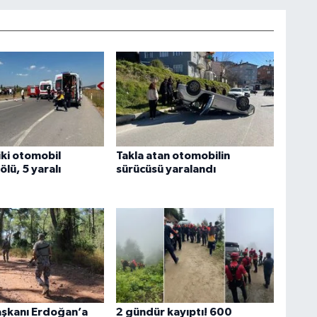
iki otomobil
Takla atan otomobilin
 ölü, 5 yaralı
sürücüsü yaralandı
şkanı Erdoğan’a
2 gündür kayıptı! 600