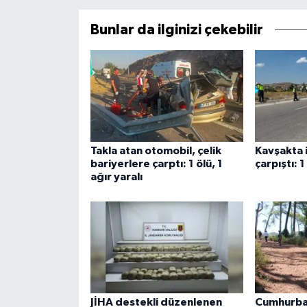
Bunlar da ilginizi çekebilir
Takla atan otomobil, çelik
Kavşakta 
bariyerlere çarptı: 1 ölü, 1
çarpıştı: 1
ağır yaralı
JİHA destekli düzenlenen
Cumhurba