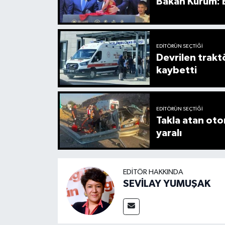
Bakan Kurum: B
EDITÖRÜN SEÇTIĞI
Devrilen trakt
kaybetti
EDITÖRÜN SEÇTIĞI
Takla atan otom
yaralı
EDITÖR HAKKINDA
SEVİLAY YUMUŞAK