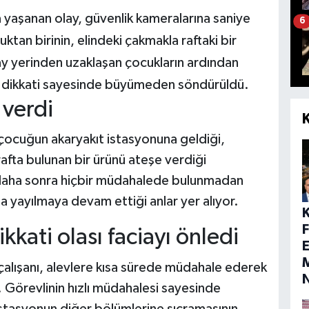
 yaşanan olay, güvenlik kameralarına saniye
6
ktan birinin, elindeki çakmakla raftaki bir
lay yerinden uzaklaşan çocukların ardından
in dikkati sayesinde büyümeden söndürüldü.
 verdi
 çocuğun akaryakıt istasyonuna geldiği,
rafta bulunan bir ürünü ateşe verdiği
 daha sonra hiçbir müdahalede bulunmadan
ta yayılmaya devam ettiği anlar yer alıyor.
kkati olası faciayı önledi
E
M
çalışanı, alevlere kısa sürede müdahale ederek
 Görevlinin hızlı müdahalesi sayesinde
stasyonun diğer bölümlerine sıçramasının