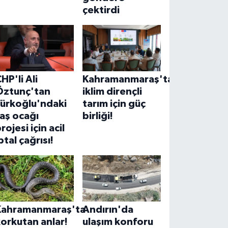
çektirdi
HP'li Ali
Kahramanmaraş'ta
Öztunç'tan
iklim dirençli
Türkoğlu'ndaki
tarım için güç
aş ocağı
birliği!
rojesi için acil
ptal çağrısı!
Kahramanmaraş'ta
Andırın'da
orkutan anlar!
ulaşım konforu