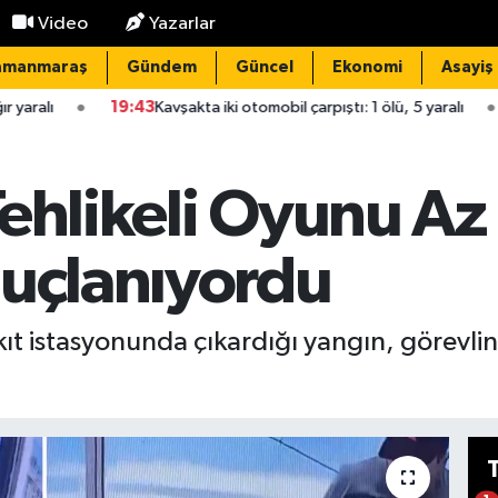
Video
Yazarlar
amanmaraş
Gündem
Güncel
Ekonomi
Asayiş
9:43
Kavşakta iki otomobil çarpıştı: 1 ölü, 5 yaralı
19:33
Haluk G
Tehlikeli Oyunu A
nuçlanıyordu
ıt istasyonunda çıkardığı yangın, görevlin