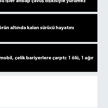
u işler ahbap çavuş ilişkisiyle yürümez
örün altında kalan sürücü hayatını
obil, çelik bariyerlere çarptı: 1 ölü, 1 ağır