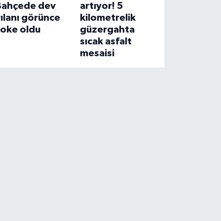
Bahçede dev
artıyor! 5
ılanı görünce
kilometrelik
şoke oldu
güzergahta
sıcak asfalt
mesaisi