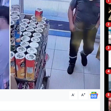
1
2
3
4
-
+
A
A
5