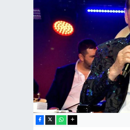
Haberde İnsan
Kültür Sanat
Magazin
Manşet Altı
Manşetler
Resmi İlan
Sağlık
Spor
SürManşet