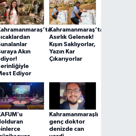
Kahramanmaraş’ta
Kahramanmaraş’ta
ıcaklardan
Asırlık Gelenek!
unalanlar
Kışın Saklıyorlar,
Buraya Akın
Yazın Kar
diyor!
Çıkarıyorlar
erinliğiyle
Mest Ediyor
KAFUM'u
Kahramanmaraşlı
dolduran
genç doktor
inlerce
denizde can