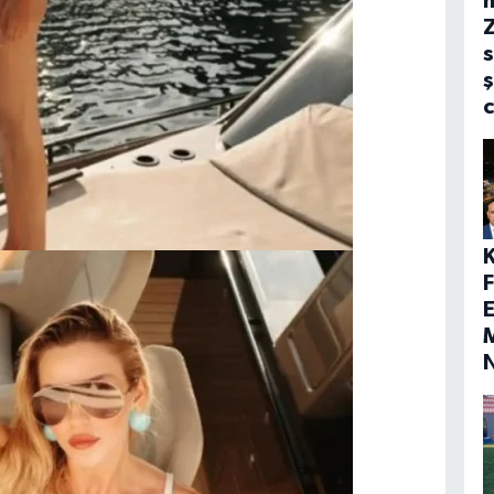
s
ş
E
M