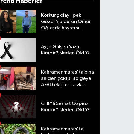
Trend Haberler
Korkunç olay: İpek
Gezer'i öldüren Ömer
Oğuz da hayatını
kaybetti
Ayşe Gülşen Yazıcı
Kimdir? Neden Öldü?
Kahramanmaraş'ta bina
aniden çöktü! Bölgeye
AFAD ekipleri sevk
edildi
CHP'li Serhat Özpiro
Kimdir? Neden Öldü?
Kahramanmaraş'ta