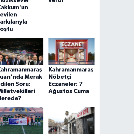
müziksever
verdi
Zakkum'un
evilen
arkılarıyla
coştu
Kahramanmaraş
Kahramanmaraş
Fuarı'nda Merak
Nöbetçi
dilen Soru:
Eczaneler: 7
illetvekilleri
Ağustos Cuma
Nerede?