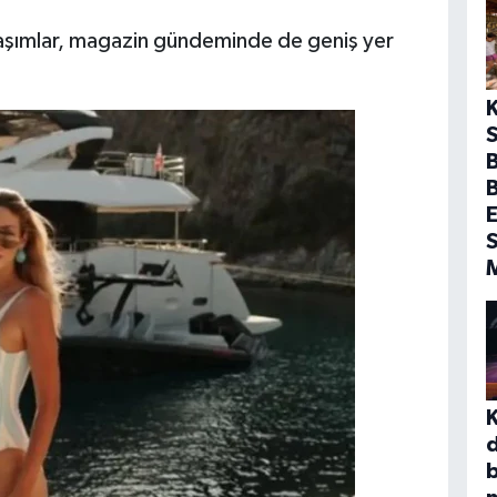
laşımlar, magazin gündeminde de geniş yer
S
B
E
S
b