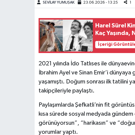
SEVİLAY YUMUŞAK
23.06.2026 - 13:25
1
Teknoloji
Harel Sürel Ki
Yaşam
Kaç Yaşında, N
KAHRAMANMARAŞ
İçeriği Görüntül
2021 yılında İdo Tatlıses ile dünyaevin
İbrahim Ayel ve Sinan Emir’i dünyaya 
yaşamıştı. Doğum sonrası ilk tatilini ya
takipçileriyle paylaştı.
Paylaşımlarda Şefkatli’nin fit görüntü
kısa sürede sosyal medyada gündem old
görünüyorsun”, “harikasın” ve “doğum
yorumlar yaptı.