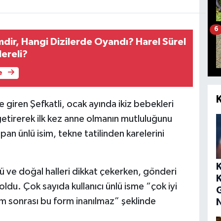
6
mdir, Hangi Dizilerde Oyandı? Harel Sürel
ereli?
e
e giren Şefkatli, ocak ayında ikiz bebekleri
getirerek ilk kez anne olmanın mutluluğunu
pan ünlü isim, tekne tatilinden karelerini
sü ve doğal halleri dikkat çekerken, gönderi
u. Çok sayıda kullanıcı ünlü isme “çok iyi
 sonrası bu form inanılmaz” şeklinde