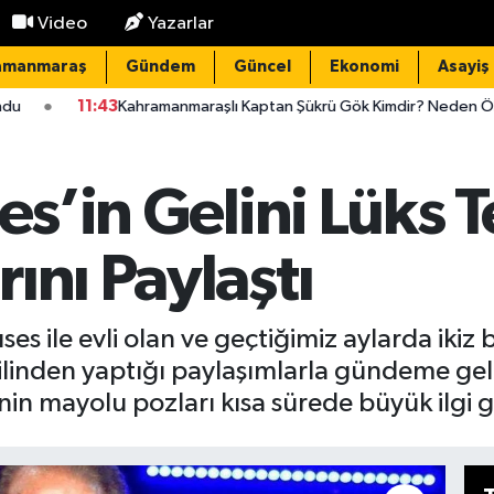
Video
Yazarlar
amanmaraş
Gündem
Güncel
Ekonomi
Asayiş
hramanmaraşlı Kaptan Şükrü Gök Kimdir? Neden Öldü?
11:37
K
ses’in Gelini Lüks
ını Paylaştı
ıses ile evli olan ve geçtiğimiz aylarda iki
tilinden yaptığı paylaşımlarla gündeme ge
’nin mayolu pozları kısa sürede büyük ilgi 