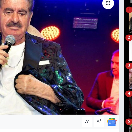
1
2
3
4
-
+
A
A
5