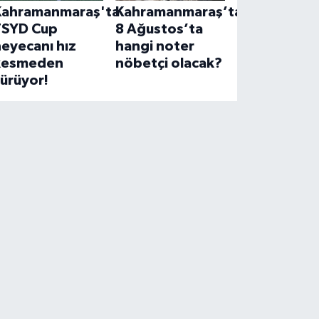
Kahramanmaraş'ta
Kahramanmaraş’ta
TSYD Cup
8 Ağustos’ta
eyecanı hız
hangi noter
kesmeden
nöbetçi olacak?
ürüyor!