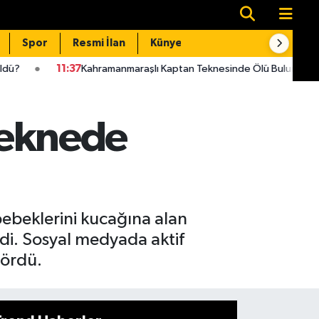
Spor
Resmi İlan
Künye
İletişim
ahramanmaraşlı Kaptan Teknesinde Ölü Bulundu!
11:33
Kahram
 Teknede
z bebeklerini kucağına alan
ldi. Sosyal medyada aktif
gördü.