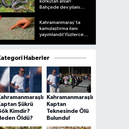
korkutan anlar!
Bahçede dev yılanı
görünce şoke oldu
Kahramanmaraş'ta
kamulaştırma ilanı
yayımlandı! Yüzlerce
taşınmaz listede
Kategori Haberler
Kahramanmaraşlı
Kahramanmaraşlı
Kaptan Şükrü
Kaptan
Gök Kimdir?
Teknesinde Ölü
Neden Öldü?
Bulundu!