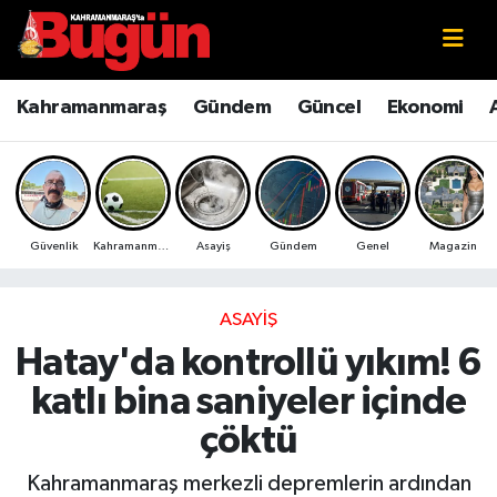
Kahramanmaraş
Kahramanmaraş Nöbetçi Eczaneler
Kahramanmaraş
Gündem
Güncel
Ekonomi
Kahramanmaraş Sokak Röportajları
Kahramanmaraş Hava Durumu
Bilim ve Teknoloji
Kahramanmaraş Namaz Vakitleri
Güvenlik
Kahramanmaraş
Asayiş
Gündem
Genel
Magazin
Çevre
Kahramanmaraş Trafik Yoğunluk Haritası
Eğitim
Süper Lig Puan Durumu ve Fikstür
ASAYIŞ
Hatay'da kontrollü yıkım! 6
Ekonomi
Tüm Manşetler
katlı bina saniyeler içinde
Genel
Son Dakika Haberleri
çöktü
Güncel
Haber Arşivi
Kahramanmaraş merkezli depremlerin ardından