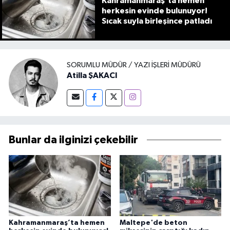
Kahramanmaraş’ta hemen
herkesin evinde bulunuyor!
Sıcak suyla birleşince patladı
SORUMLU MÜDÜR / YAZI İŞLERI MÜDÜRÜ
Atilla ŞAKACI
Bunlar da ilginizi çekebilir
Kahramanmaraş’ta hemen
Maltepe'de beton