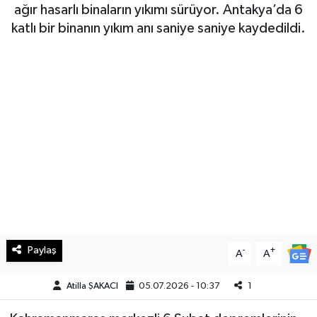
ağır hasarlı binaların yıkımı sürüyor. Antakya’da 6
Haberde İnsan
katlı bir binanın yıkım anı saniye saniye kaydedildi.
Kültür Sanat
Magazin
Manşet Altı
Manşetler
Resmi İlan
Sağlık
Paylaş
-
+
A
A
Spor
Atilla ŞAKACI
05.07.2026 - 10:37
1
SürManşet