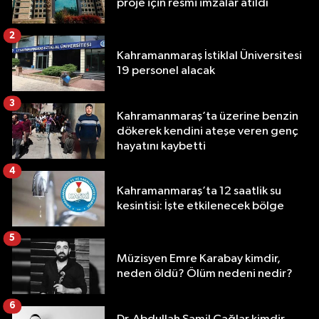
proje için resmi imzalar atıldı
2
Kahramanmaraş İstiklal Üniversitesi
19 personel alacak
3
Kahramanmaraş’ta üzerine benzin
dökerek kendini ateşe veren genç
hayatını kaybetti
4
Kahramanmaraş’ta 12 saatlik su
kesintisi: İşte etkilenecek bölge
5
Müzisyen Emre Karabay kimdir,
neden öldü? Ölüm nedeni nedir?
6