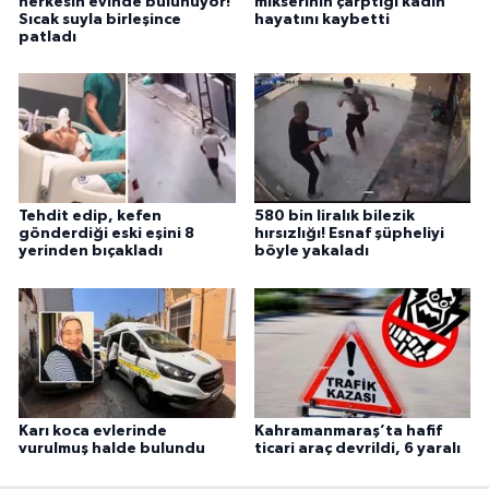
herkesin evinde bulunuyor!
mikserinin çarptığı kadın
Sıcak suyla birleşince
hayatını kaybetti
patladı
Tehdit edip, kefen
580 bin liralık bilezik
gönderdiği eski eşini 8
hırsızlığı! Esnaf şüpheliyi
yerinden bıçakladı
böyle yakaladı
Karı koca evlerinde
Kahramanmaraş’ta hafif
vurulmuş halde bulundu
ticari araç devrildi, 6 yaralı