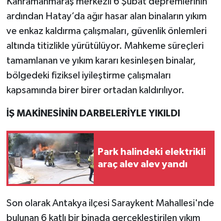
Kahramanmaraş merkezli 6 Şubat depremlerinin
ardından Hatay’da ağır hasar alan binaların yıkım
Teknoloji
ve enkaz kaldırma çalışmaları, güvenlik önlemleri
altında titizlikle yürütülüyor. Mahkeme süreçleri
Yaşam
tamamlanan ve yıkım kararı kesinleşen binalar,
KAHRAMANMARAŞ
bölgedeki fiziksel iyileştirme çalışmaları
kapsamında birer birer ortadan kaldırılıyor.
İŞ MAKİNESİNİN DARBELERİYLE YIKILDI
Park halindeki elektrikli
araç alev alev yandı
Son olarak Antakya ilçesi Saraykent Mahallesi'nde
bulunan 6 katlı bir binada gerçekleştirilen yıkım