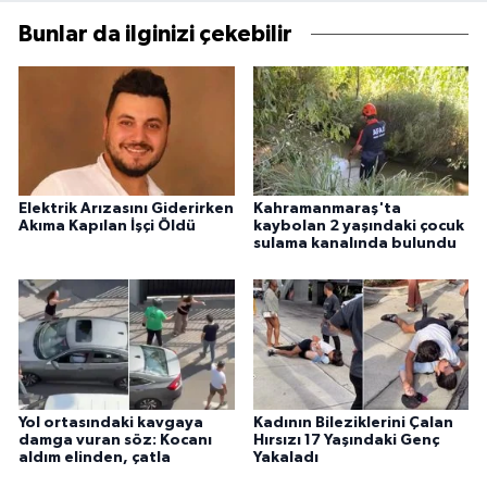
Bunlar da ilginizi çekebilir
Elektrik Arızasını Giderirken
Kahramanmaraş'ta
Akıma Kapılan İşçi Öldü
kaybolan 2 yaşındaki çocuk
sulama kanalında bulundu
Yol ortasındaki kavgaya
Kadının Bileziklerini Çalan
damga vuran söz: Kocanı
Hırsızı 17 Yaşındaki Genç
aldım elinden, çatla
Yakaladı