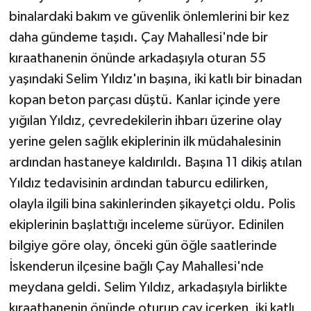
binalardaki bakım ve güvenlik önlemlerini bir kez
Teknoloji
daha gündeme taşıdı. Çay Mahallesi'nde bir
kıraathanenin önünde arkadaşıyla oturan 55
Yaşam
yaşındaki Selim Yıldız'ın başına, iki katlı bir binadan
kopan beton parçası düştü. Kanlar içinde yere
KAHRAMANMARAŞ
yığılan Yıldız, çevredekilerin ihbarı üzerine olay
yerine gelen sağlık ekiplerinin ilk müdahalesinin
ardından hastaneye kaldırıldı. Başına 11 dikiş atılan
Yıldız tedavisinin ardından taburcu edilirken,
olayla ilgili bina sakinlerinden şikayetçi oldu. Polis
ekiplerinin başlattığı inceleme sürüyor. Edinilen
bilgiye göre olay, önceki gün öğle saatlerinde
İskenderun ilçesine bağlı Çay Mahallesi'nde
meydana geldi. Selim Yıldız, arkadaşıyla birlikte
kıraathanenin önünde oturup çay içerken, iki katlı