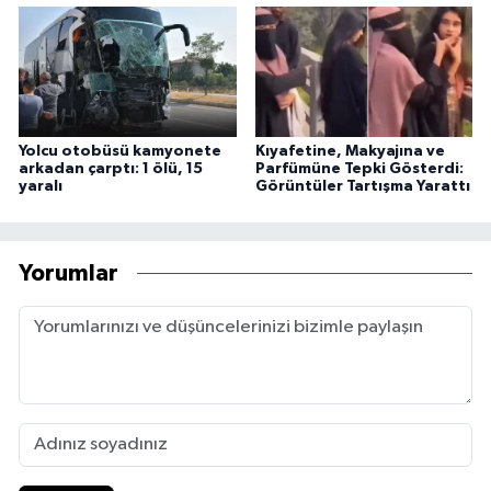
Yolcu otobüsü kamyonete
Kıyafetine, Makyajına ve
arkadan çarptı: 1 ölü, 15
Parfümüne Tepki Gösterdi:
yaralı
Görüntüler Tartışma Yarattı
Yorumlar