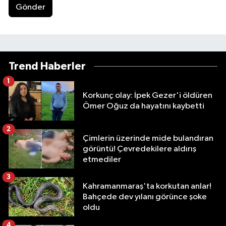
Gönder
Trend Haberler
1
Korkunç olay: İpek Gezer'i öldüren
Ömer Oğuz da hayatını kaybetti
2
Çimlerin üzerinde mide bulandıran
görüntü! Çevredekilere aldırış
etmediler
3
Kahramanmaraş'ta korkutan anlar!
Bahçede dev yılanı görünce şoke
oldu
4