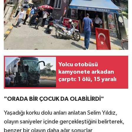
Yolcu otobüsü
kamyonete arkadan
çarptı: 1 ölü, 15 yaralı
"ORADA BİR ÇOCUK DA OLABİLİRDİ"
Yaşadığı korku dolu anları anlatan Selim Yıldız,
olayın saniyeler içinde gerçekleştiğini belirterek,
benzer bir olayın daha ağır sonuçlar