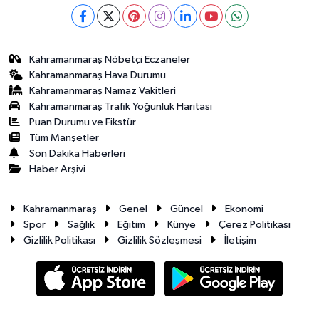
Kahramanmaraş Nöbetçi Eczaneler
Kahramanmaraş Hava Durumu
Kahramanmaraş Namaz Vakitleri
Kahramanmaraş Trafik Yoğunluk Haritası
Puan Durumu ve Fikstür
Tüm Manşetler
Son Dakika Haberleri
Haber Arşivi
Kahramanmaraş
Genel
Güncel
Ekonomi
Spor
Sağlık
Eğitim
Künye
Çerez Politikası
Gizlilik Politikası
Gizlilik Sözleşmesi
İletişim