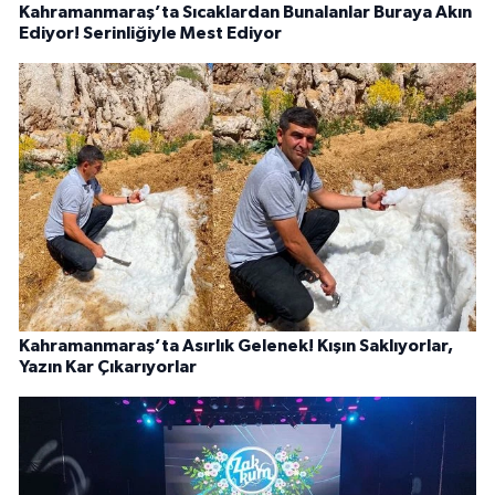
Kahramanmaraş’ta Sıcaklardan Bunalanlar Buraya Akın
Ediyor! Serinliğiyle Mest Ediyor
Kahramanmaraş’ta Asırlık Gelenek! Kışın Saklıyorlar,
Yazın Kar Çıkarıyorlar