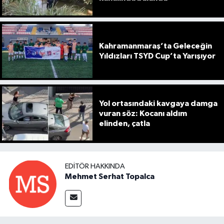
Kahramanmaraş’ta Geleceğin
Yıldızları TSYD Cup’ta Yarışıyor
Yol ortasındaki kavgaya damga
vuran söz: Kocanı aldım
elinden, çatla
EDITÖR HAKKINDA
Mehmet Serhat Topalca