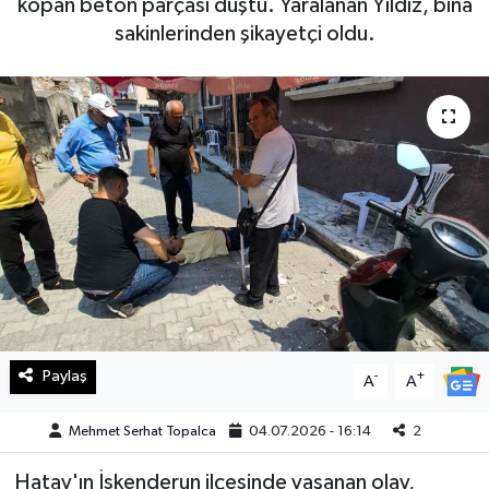
kopan beton parçası düştü. Yaralanan Yıldız, bina
sakinlerinden şikayetçi oldu.
Haberde İnsan
Kültür Sanat
Magazin
Manşet Altı
Manşetler
Resmi İlan
Sağlık
Paylaş
-
+
A
A
Spor
Mehmet Serhat Topalca
04.07.2026 - 16:14
2
Hatay'ın İskenderun ilçesinde yaşanan olay,
SürManşet