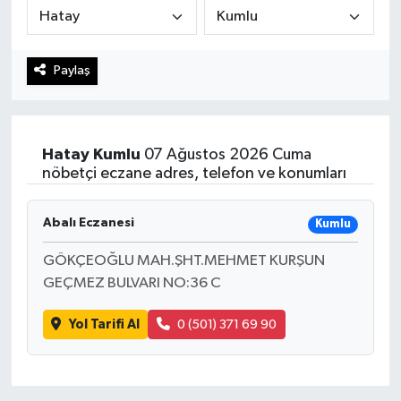
Haberde İnsan
Paylaş
Kültür Sanat
Magazin
Hatay
Kumlu
07 Ağustos 2026 Cuma
Manşet Altı
nöbetçi eczane adres, telefon ve konumları
Manşetler
Abalı Eczanesi
Kumlu
Resmi İlan
GÖKÇEOĞLU MAH.ŞHT.MEHMET KURŞUN
GEÇMEZ BULVARI NO:36 C
Sağlık
Yol Tarifi Al
0 (501) 371 69 90
Spor
SürManşet