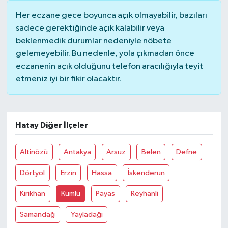
Her eczane gece boyunca açık olmayabilir, bazıları
Teknoloji
sadece gerektiğinde açık kalabilir veya
beklenmedik durumlar nedeniyle nöbete
Yaşam
gelemeyebilir. Bu nedenle, yola çıkmadan önce
eczanenin açık olduğunu telefon aracılığıyla teyit
KAHRAMANMARAŞ
etmeniz iyi bir fikir olacaktır.
Hatay Diğer İlçeler
Altinözü
Antakya
Arsuz
Belen
Defne
Dörtyol
Erzin
Hassa
İskenderun
Kirikhan
Kumlu
Payas
Reyhanli
Samandağ
Yayladaği