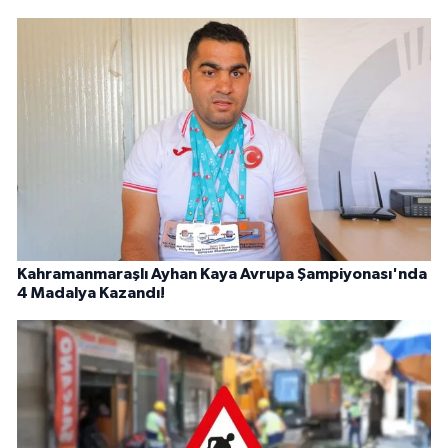
Kahramanmaraşlı Ayhan Kaya Avrupa Şampiyonası'nda
4 Madalya Kazandı!