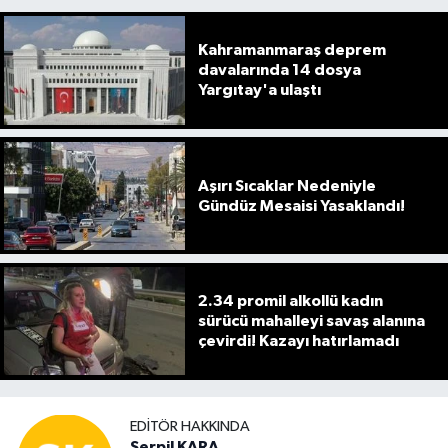
Kahramanmaraş deprem
davalarında 14 dosya
Yargıtay'a ulaştı
Aşırı Sıcaklar Nedeniyle
Gündüz Mesaisi Yasaklandı!
2.34 promil alkollü kadın
sürücü mahalleyi savaş alanına
çevirdi! Kazayı hatırlamadı
EDITÖR HAKKINDA
Serpil KARA