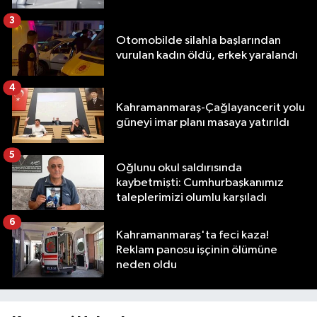
3
Otomobilde silahla başlarından
vurulan kadın öldü, erkek yaralandı
4
Kahramanmaraş-Çağlayancerit yolu
güneyi imar planı masaya yatırıldı
5
Oğlunu okul saldırısında
kaybetmişti: Cumhurbaşkanımız
taleplerimizi olumlu karşıladı
6
Kahramanmaraş'ta feci kaza!
Reklam panosu işçinin ölümüne
neden oldu