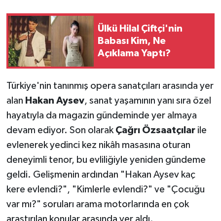
Teknoloji
Ülkü Hilal Çiftçi'nin
Babası Kim, Ne
Yaşam
Açıklama Yaptı?
KAHRAMANMARAŞ
Türkiye'nin tanınmış opera sanatçıları arasında yer
alan
Hakan Aysev
, sanat yaşamının yanı sıra özel
hayatıyla da magazin gündeminde yer almaya
devam ediyor. Son olarak
Çağrı Özsaatçılar
ile
evlenerek yedinci kez nikâh masasına oturan
deneyimli tenor, bu evliliğiyle yeniden gündeme
geldi. Gelişmenin ardından "Hakan Aysev kaç
kere evlendi?", "Kimlerle evlendi?" ve "Çocuğu
var mı?" soruları arama motorlarında en çok
araştırılan konular arasında yer aldı.