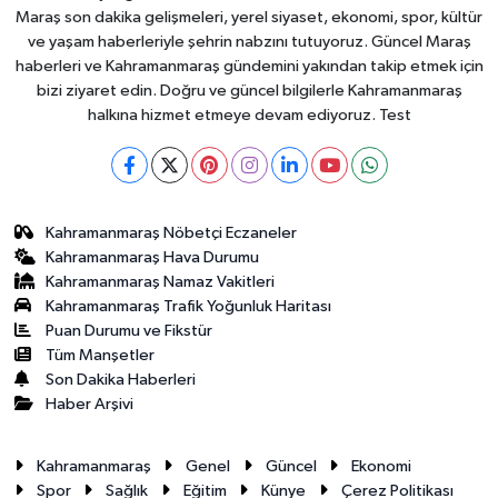
Maraş son dakika gelişmeleri, yerel siyaset, ekonomi, spor, kültür
ve yaşam haberleriyle şehrin nabzını tutuyoruz. Güncel Maraş
haberleri ve Kahramanmaraş gündemini yakından takip etmek için
bizi ziyaret edin. Doğru ve güncel bilgilerle Kahramanmaraş
halkına hizmet etmeye devam ediyoruz. Test
Kahramanmaraş Nöbetçi Eczaneler
Kahramanmaraş Hava Durumu
Kahramanmaraş Namaz Vakitleri
Kahramanmaraş Trafik Yoğunluk Haritası
Puan Durumu ve Fikstür
Tüm Manşetler
Son Dakika Haberleri
Haber Arşivi
Kahramanmaraş
Genel
Güncel
Ekonomi
Spor
Sağlık
Eğitim
Künye
Çerez Politikası