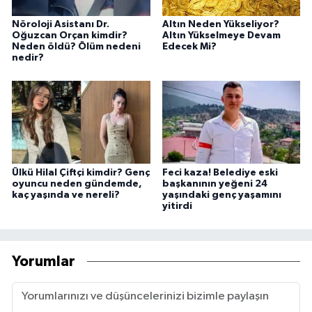
Nöroloji Asistanı Dr.
Altın Neden Yükseliyor?
Oğuzcan Orçan kimdir?
Altın Yükselmeye Devam
Neden öldü? Ölüm nedeni
Edecek Mi?
nedir?
Ülkü Hilal Çiftçi kimdir? Genç
Feci kaza! Belediye eski
oyuncu neden gündemde,
başkanının yeğeni 24
kaç yaşında ve nereli?
yaşındaki genç yaşamını
yitirdi
Yorumlar