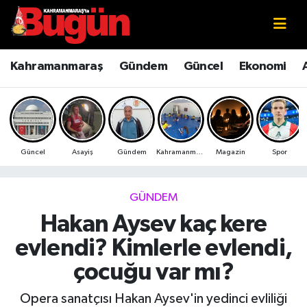
Kahramanmaraş
Kahramanmaraş Nöbetçi Eczaneler
Kahramanmaraş
Gündem
Güncel
Ekonomi
Kahramanmaraş Sokak Röportajları
Kahramanmaraş Hava Durumu
Bilim ve Teknoloji
Kahramanmaraş Namaz Vakitleri
Güncel
Asayiş
Gündem
Kahramanmaraş
Magazin
Spor
Çevre
Kahramanmaraş Trafik Yoğunluk Haritası
Eğitim
Süper Lig Puan Durumu ve Fikstür
GÜNDEM
Hakan Aysev kaç kere
Ekonomi
Tüm Manşetler
evlendi? Kimlerle evlendi,
Genel
Son Dakika Haberleri
çocuğu var mı?
Güncel
Haber Arşivi
Opera sanatçısı Hakan Aysev'in yedinci evliliği