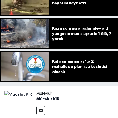
hayatını kaybetti
Kaza sonrası araçlar alev aldı,
yangın ormana sıçradı: 1 ölü, 2
yaralı
Kahramanmaraş'ta 2
mahallede planlı su kesintisi
olacak
MUHABIR
Mücahit KIR