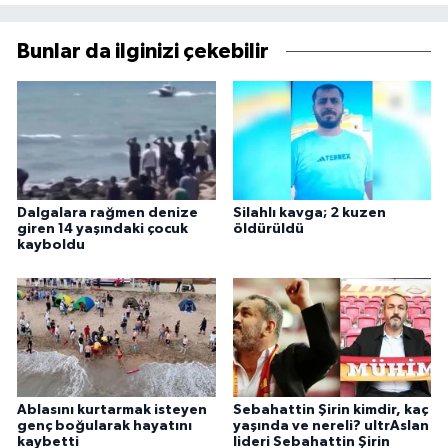
Bunlar da ilginizi çekebilir
Dalgalara rağmen denize
Silahlı kavga; 2 kuzen
giren 14 yaşındaki çocuk
öldürüldü
kayboldu
Ablasını kurtarmak isteyen
Sebahattin Şirin kimdir, kaç
genç boğularak hayatını
yaşında ve nereli? ultrAslan
kaybetti
lideri Sebahattin Şirin