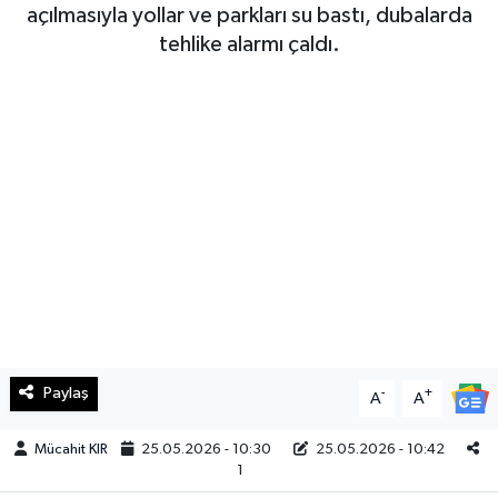
açılmasıyla yollar ve parkları su bastı, dubalarda
Haberde İnsan
tehlike alarmı çaldı.
Kültür Sanat
Magazin
Manşet Altı
Manşetler
Resmi İlan
Sağlık
Paylaş
-
+
A
A
Spor
Mücahit KIR
25.05.2026 - 10:30
25.05.2026 - 10:42
1
SürManşet