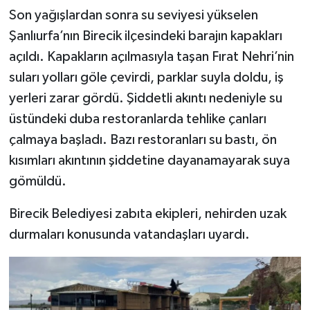
Son yağışlardan sonra su seviyesi yükselen
Teknoloji
Şanlıurfa’nın Birecik ilçesindeki barajın kapakları
açıldı. Kapakların açılmasıyla taşan Fırat Nehri’nin
Yaşam
suları yolları göle çevirdi, parklar suyla doldu, iş
yerleri zarar gördü. Şiddetli akıntı nedeniyle su
KAHRAMANMARAŞ
üstündeki duba restoranlarda tehlike çanları
çalmaya başladı. Bazı restoranları su bastı, ön
kısımları akıntının şiddetine dayanamayarak suya
gömüldü.
Birecik Belediyesi zabıta ekipleri, nehirden uzak
durmaları konusunda vatandaşları uyardı.