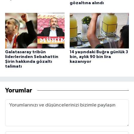
gözaltına alındı
Galatasaray tribün
14 yaşındaki Buğra günlük 3
liderlerinden Sebahattin
bin, aylık 90 bin lira
Şirin hakkında gözaltı
kazanıyor
talimatı
Yorumlar