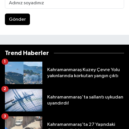
Gönder
Trend Haberler
1
Kahramanmaraş Kuzey Çevre Yolu
yakınlarında korkutan yangın çıktı
2
Kahramanmaraş'ta sallantı uykudan
uyandırdı!
3
Kahramanmaraş’ta 27 Yaşındaki