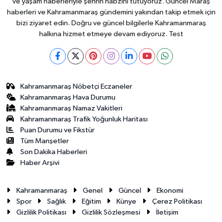
ve yaşam haberleriyle şehrin nabzını tutuyoruz. Güncel Maraş
haberleri ve Kahramanmaraş gündemini yakından takip etmek için
bizi ziyaret edin. Doğru ve güncel bilgilerle Kahramanmaraş
halkına hizmet etmeye devam ediyoruz. Test
Kahramanmaraş Nöbetçi Eczaneler
Kahramanmaraş Hava Durumu
Kahramanmaraş Namaz Vakitleri
Kahramanmaraş Trafik Yoğunluk Haritası
Puan Durumu ve Fikstür
Tüm Manşetler
Son Dakika Haberleri
Haber Arşivi
Kahramanmaraş
Genel
Güncel
Ekonomi
Spor
Sağlık
Eğitim
Künye
Çerez Politikası
Gizlilik Politikası
Gizlilik Sözleşmesi
İletişim