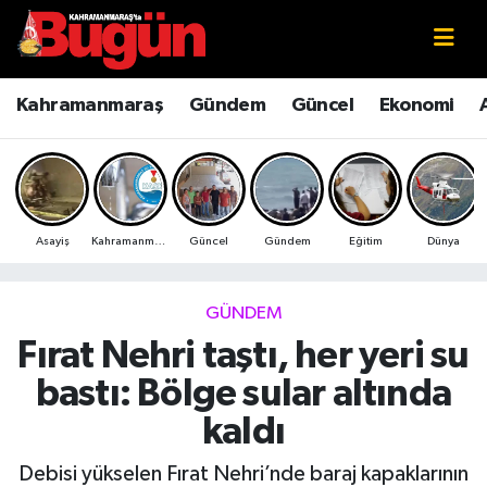
Kahramanmaraş
Kahramanmaraş Nöbetçi Eczaneler
Kahramanmaraş
Gündem
Güncel
Ekonomi
Kahramanmaraş Sokak Röportajları
Kahramanmaraş Hava Durumu
Bilim ve Teknoloji
Kahramanmaraş Namaz Vakitleri
Asayiş
Kahramanmaraş
Güncel
Gündem
Eğitim
Dünya
Çevre
Kahramanmaraş Trafik Yoğunluk Haritası
Eğitim
Süper Lig Puan Durumu ve Fikstür
GÜNDEM
Fırat Nehri taştı, her yeri su
Ekonomi
Tüm Manşetler
bastı: Bölge sular altında
Genel
Son Dakika Haberleri
kaldı
Güncel
Haber Arşivi
Debisi yükselen Fırat Nehri’nde baraj kapaklarının