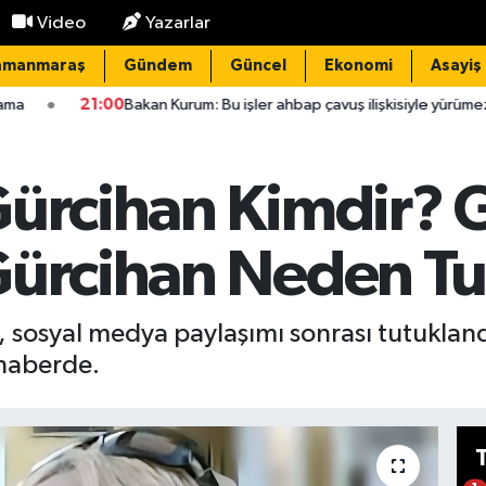
Video
Yazarlar
amanmaraş
Gündem
Güncel
Ekonomi
Asayiş
00
Bakan Kurum: Bu işler ahbap çavuş ilişkisiyle yürümez
20:52
Gürcihan Kimdir? 
Gürcihan Neden Tu
sosyal medya paylaşımı sonrası tutuklandı.
haberde.