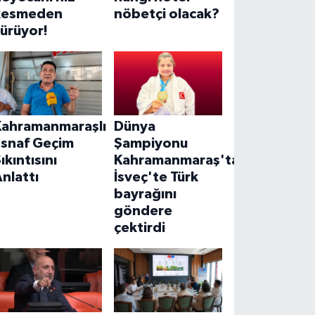
kesmeden
nöbetçi olacak?
ürüyor!
Kahramanmaraşlı
Dünya
Esnaf Geçim
Şampiyonu
ıkıntısını
Kahramanmaraş'tan!
nlattı
İsveç'te Türk
bayrağını
göndere
çektirdi