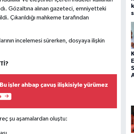
dı. Gözaltına alınan gazeteci, emniyetteki
s
ildi. Çıkarıldığı mahkeme tarafından
ının incelemesi sürerken, dosyaya ilişkin
Tİ?
S
A
u işler ahbap çavuş ilişkisiyle yürümez
e
reç şu aşamalardan oluştu:
ası