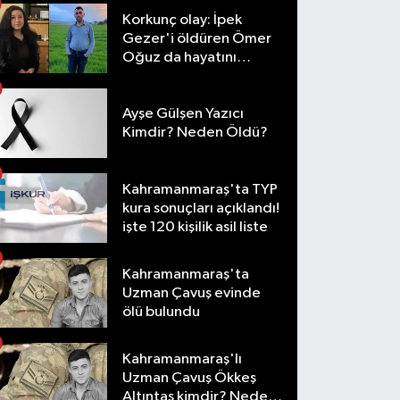
Korkunç olay: İpek
Gezer'i öldüren Ömer
Oğuz da hayatını
kaybetti
Ayşe Gülşen Yazıcı
Kimdir? Neden Öldü?
Kahramanmaraş'ta TYP
kura sonuçları açıklandı!
işte 120 kişilik asil liste
Kahramanmaraş'ta
Uzman Çavuş evinde
ölü bulundu
Kahramanmaraş'lı
Uzman Çavuş Ökkeş
Altıntaş kimdir? Neden