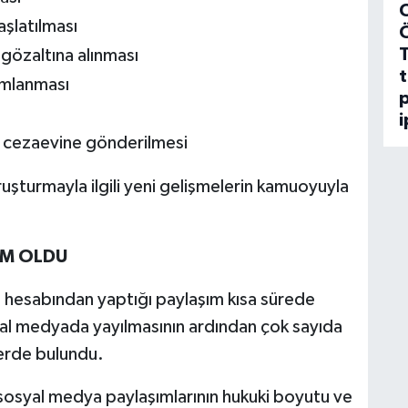
C
aşlatılması
gözaltına alınması
t
amlanması
p
i
 cezaevine gönderilmesi
ruşturmayla ilgili yeni gelişmelerin kamuoyuyla
EM OLDU
 hesabından yaptığı paylaşım kısa sürede
yal medyada yayılmasının ardından çok sayıda
lerde bulundu.
sosyal medya paylaşımlarının hukuki boyutu ve