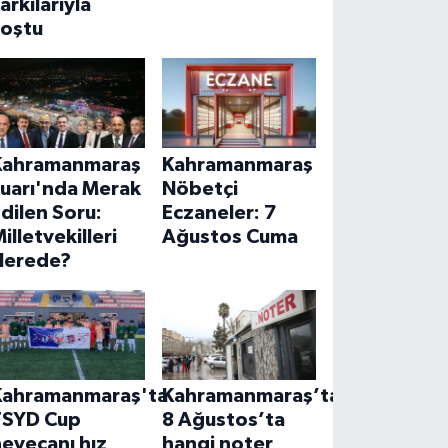
arkılarıyla
coştu
Kahramanmaraş
Kahramanmaraş
Fuarı'nda Merak
Nöbetçi
dilen Soru:
Eczaneler: 7
illetvekilleri
Ağustos Cuma
Nerede?
Kahramanmaraş'ta
Kahramanmaraş’ta
TSYD Cup
8 Ağustos’ta
eyecanı hız
hangi noter