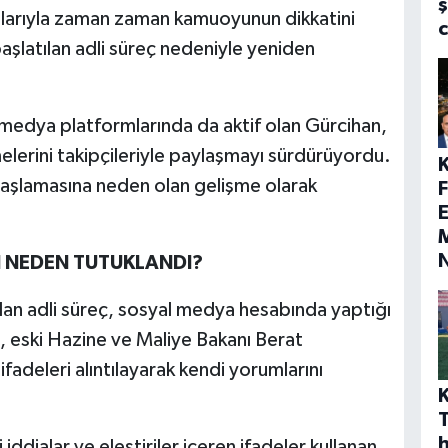
ş
mlarıyla zaman zaman kamuoyunun dikkatini
aşlatılan adli süreç nedeniyle yeniden
al medya platformlarında da aktif olan Gürcihan,
melerini takipçileriyle paylaşmayı sürdürüyordu.
başlamasına neden olan gelişme olarak
E
M
N NEDEN TUTUKLANDI?
lan adli süreç, sosyal medya hesabında yaptığı
, eski Hazine ve Maliye Bakanı Berat
ifadeleri alıntılayarak kendi yorumlarını
h
iddialar ve eleştiriler içeren ifadeler kullanan