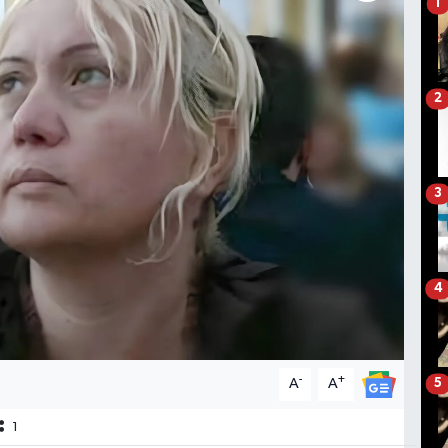
1
2
3
4
-
+
A
A
5
1