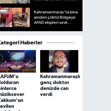
öldü?
Kahramanmaraş'ta bina
aniden çöktü! Bölgeye
AFAD ekipleri sevk
edildi
Kategori Haberler
KAFUM'u
Kahramanmaraşlı
dolduran
genç doktor
inlerce
denizde can
müziksever
verdi
Zakkum'un
evilen