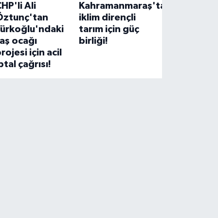
HP'li Ali
Kahramanmaraş'ta
Öztunç'tan
iklim dirençli
Türkoğlu'ndaki
tarım için güç
aş ocağı
birliği!
rojesi için acil
ptal çağrısı!