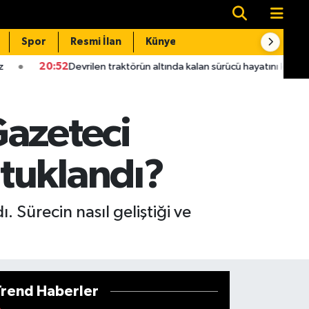
Spor
Resmi İlan
Künye
İletişim
Devrilen traktörün altında kalan sürücü hayatını kaybetti
20:0
Gazeteci
tuklandı?
 Sürecin nasıl geliştiği ve
Trend Haberler