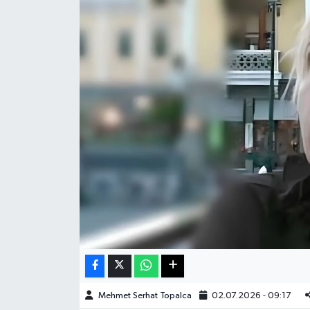
Haberde İnsan
Kültür Sanat
Magazin
Manşet Altı
Manşetler
Resmi İlan
Sağlık
Spor
Mehmet Serhat Topalca
02.07.2026 - 09:17
SürManşet