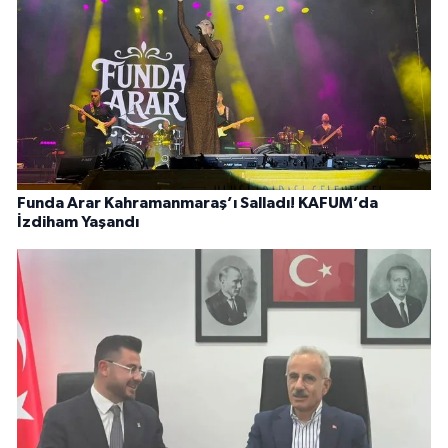
Funda Arar Kahramanmaraş’ı Salladı! KAFUM’da
İzdiham Yaşandı