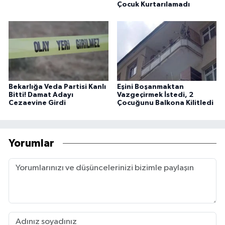
Çocuk Kurtarılamadı
Bekarlığa Veda Partisi Kanlı
Eşini Boşanmaktan
Bitti! Damat Adayı
Vazgeçirmek İstedi, 2
Cezaevine Girdi
Çocuğunu Balkona Kilitledi
Yorumlar