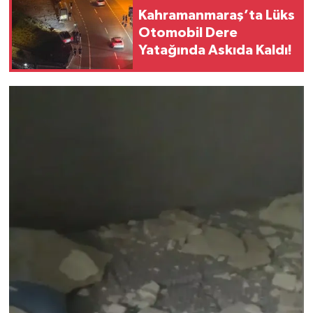
Kahramanmaraş’ta Lüks
Otomobil Dere
Yatağında Askıda Kaldı!