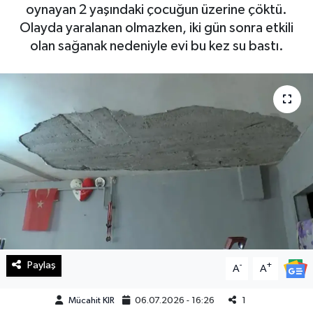
oynayan 2 yaşındaki çocuğun üzerine çöktü.
Haberde İnsan
Olayda yaralanan olmazken, iki gün sonra etkili
olan sağanak nedeniyle evi bu kez su bastı.
Kültür Sanat
Magazin
Manşet Altı
Manşetler
Resmi İlan
Sağlık
Paylaş
-
+
A
A
Spor
Mücahit KIR
06.07.2026 - 16:26
1
SürManşet