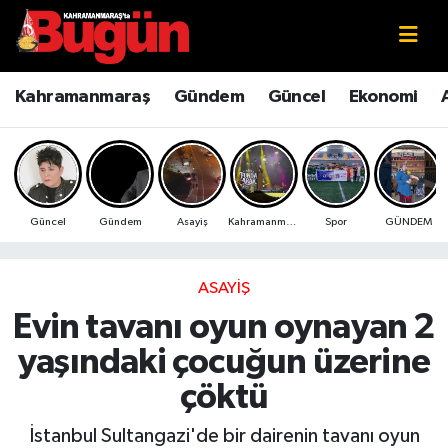
Kahramanmaraş
Kahramanmaraş Nöbetçi Eczaneler
Kahramanmaraş
Gündem
Güncel
Ekonomi
Kahramanmaraş Sokak Röportajları
Kahramanmaraş Hava Durumu
Bilim ve Teknoloji
Kahramanmaraş Namaz Vakitleri
Güncel
Gündem
Asayiş
Kahramanmaraş
Spor
GÜNDEM
Çevre
Kahramanmaraş Trafik Yoğunluk Haritası
Eğitim
Süper Lig Puan Durumu ve Fikstür
ASAYIŞ
Evin tavanı oyun oynayan 2
Ekonomi
Tüm Manşetler
yaşındaki çocuğun üzerine
Genel
Son Dakika Haberleri
çöktü
Güncel
Haber Arşivi
İstanbul Sultangazi'de bir dairenin tavanı oyun