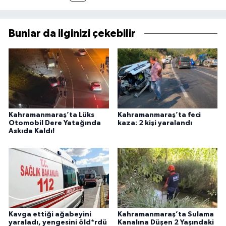
Bunlar da ilginizi çekebilir
Kahramanmaraş’ta Lüks
Kahramanmaraş’ta feci
Otomobil Dere Yatağında
kaza: 2 kişi yaralandı
Askıda Kaldı!
Kavga ettiği ağabeyini
Kahramanmaraş’ta Sulama
yaraladı, yengesini öld*rdü
Kanalına Düşen 2 Yaşındaki