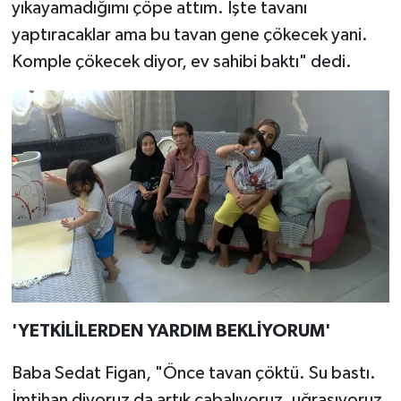
yıkayamadığımı çöpe attım. İşte tavanı
yaptıracaklar ama bu tavan gene çökecek yani.
Komple çökecek diyor, ev sahibi baktı" dedi.
'YETKİLİLERDEN YARDIM BEKLİYORUM'
Baba Sedat Figan, "Önce tavan çöktü. Su bastı.
İmtihan diyoruz da artık çabalıyoruz, uğraşıyoruz