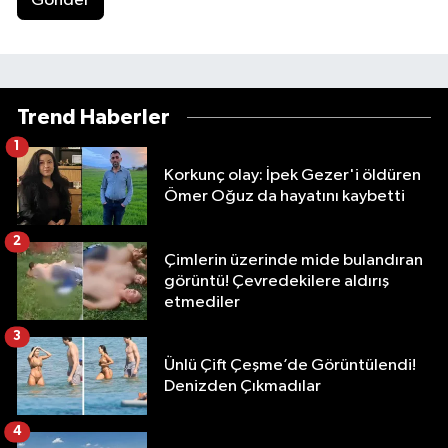
Gönder
Trend Haberler
1
Korkunç olay: İpek Gezer'i öldüren
Ömer Oğuz da hayatını kaybetti
2
Çimlerin üzerinde mide bulandıran
görüntü! Çevredekilere aldırış
etmediler
3
Ünlü Çift Çeşme’de Görüntülendi!
Denizden Çıkmadılar
4