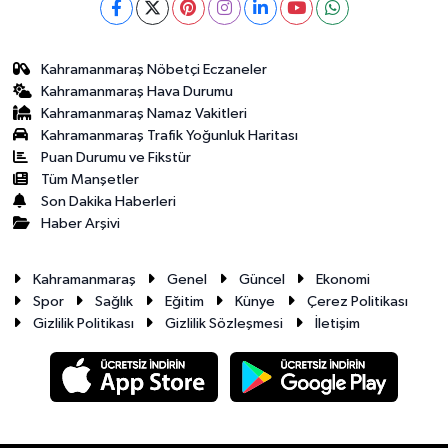
Kahramanmaraş Nöbetçi Eczaneler
Kahramanmaraş Hava Durumu
Kahramanmaraş Namaz Vakitleri
Kahramanmaraş Trafik Yoğunluk Haritası
Puan Durumu ve Fikstür
Tüm Manşetler
Son Dakika Haberleri
Haber Arşivi
Kahramanmaraş
Genel
Güncel
Ekonomi
Spor
Sağlık
Eğitim
Künye
Çerez Politikası
Gizlilik Politikası
Gizlilik Sözleşmesi
İletişim