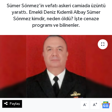
Sümer Sönmez'in vefatı askeri camiada üzüntü
Haberde İnsan
yarattı. Emekli Deniz Kıdemli Albay Sümer
Sönmez kimdir, neden öldü? İşte cenaze
Kültür Sanat
programı ve bilinenler.
Magazin
Manşet Altı
Manşetler
Resmi İlan
Sağlık
Spor
Paylaş
-
+
A
A
SürManşet