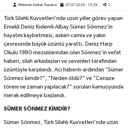
Mehmet Serhat Topalca
07.07.2026 - 13:29
1
Teknoloji
Türk Silahlı Kuvvetleri'nde uzun yıllar görev yapan
Emekli Deniz Kıdemli Albay Sümer Sönmez'in
Yaşam
hayatını kaybetmesi, askeri camia ve yakın
KAHRAMANMARAŞ
çevresinde büyük üzüntü yarattı. Deniz Harp
Okulu 1980 mezunlarından olan Sönmez'in vefat
haberi, silah arkadaşları ve sevenleri tarafından
üzüntüyle karşılandı. Acı haberin ardından "Sümer
Sönmez kimdir?", "Neden öldü?" ve "Cenaze
töreni ne zaman yapılacak?" soruları kamuoyunda
merak edilmeye başlandı.
SÜMER SÖNMEZ KİMDİR?
Sümer Sönmez, Türk Silahlı Kuvvetleri'nde uzun