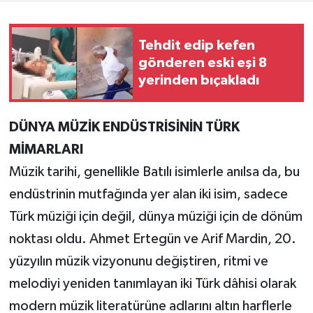
Teknoloji
Tehdit edip kefen
gönderen eski eşi 8
Yaşam
yerinden bıçakladı
KAHRAMANMARAŞ
DÜNYA MÜZİK ENDÜSTRİSİNİN TÜRK
MİMARLARI
Müzik tarihi, genellikle Batılı isimlerle anılsa da, bu
endüstrinin mutfağında yer alan iki isim, sadece
Türk müziği için değil, dünya müziği için de dönüm
noktası oldu. Ahmet Ertegün ve Arif Mardin, 20.
yüzyılın müzik vizyonunu değiştiren, ritmi ve
melodiyi yeniden tanımlayan iki Türk dâhisi olarak
modern müzik literatürüne adlarını altın harflerle