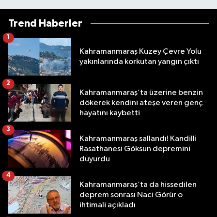
Trend Haberler
1
Kahramanmaraş Kuzey Çevre Yolu
yakınlarında korkutan yangın çıktı
2
Kahramanmaraş’ta üzerine benzin
dökerek kendini ateşe veren genç
hayatını kaybetti
3
Kahramanmaraş sallandı! Kandilli
Rasathanesi Göksun depremini
duyurdu
4
Kahramanmaraş’ta da hissedilen
deprem sonrası Naci Görür o
ihtimali açıkladı