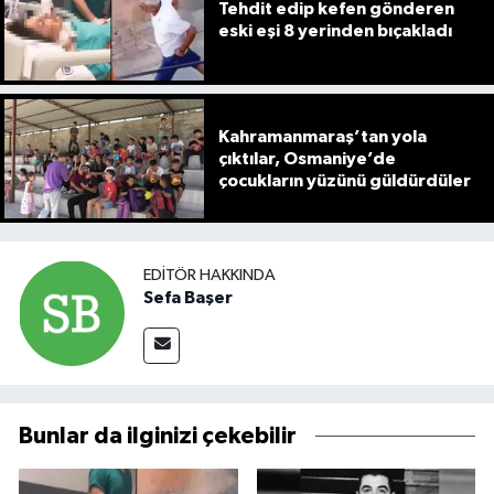
Tehdit edip kefen gönderen
eski eşi 8 yerinden bıçakladı
Kahramanmaraş’tan yola
çıktılar, Osmaniye’de
çocukların yüzünü güldürdüler
EDITÖR HAKKINDA
Sefa Başer
Bunlar da ilginizi çekebilir