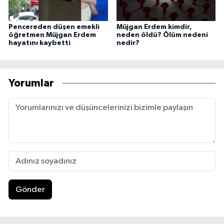
Pencereden düşen emekli
Müjgan Erdem kimdir,
öğretmen Müjgan Erdem
neden öldü? Ölüm nedeni
hayatını kaybetti
nedir?
Yorumlar
Gönder