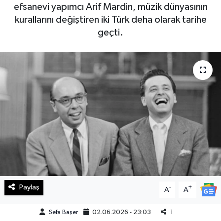
efsanevi yapımcı Arif Mardin, müzik dünyasının
Haberde İnsan
kurallarını değiştiren iki Türk deha olarak tarihe
geçti.
Kültür Sanat
Magazin
Manşet Altı
Manşetler
Resmi İlan
Sağlık
Paylaş
-
+
A
A
Spor
Sefa Başer
02.06.2026 - 23:03
1
SürManşet