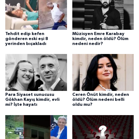
Tehdit edip kefen
Müzisyen Emre Karabay
gönderen eski eşi 8
kimdir, neden öldü? Ölüm
yerinden bıçakladı
nedeni nedir?
Para Siyaset sunucusu
Ceren Önüt kimdir, neden
Gökhan Kayış kimdir, evli
öldü? Ölüm nedeni belli
mi? İşte hayatı
oldu mu?