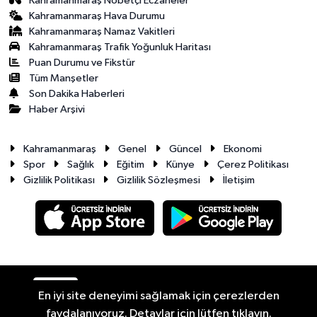
Kahramanmaraş Nöbetçi Eczaneler
Kahramanmaraş Hava Durumu
Kahramanmaraş Namaz Vakitleri
Kahramanmaraş Trafik Yoğunluk Haritası
Puan Durumu ve Fikstür
Tüm Manşetler
Son Dakika Haberleri
Haber Arşivi
Kahramanmaraş
Genel
Güncel
Ekonomi
Spor
Sağlık
Eğitim
Künye
Çerez Politikası
Gizlilik Politikası
Gizlilik Sözleşmesi
İletişim
RSS
Copyright © 2026. Her hakkı saklıdır.
En iyi site deneyimi sağlamak için çerezlerden
faydalanıyoruz. Detaylar için lütfen tıklayın.