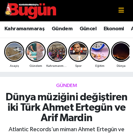
Kahramanmaraş
Kahramanmaraş Nöbetçi Eczaneler
Kahramanmaraş
Gündem
Güncel
Ekonomi
Kahramanmaraş Sokak Röportajları
Kahramanmaraş Hava Durumu
Bilim ve Teknoloji
Kahramanmaraş Namaz Vakitleri
Asayiş
Gündem
Kahramanmaraş
Spor
Eğitim
Dünya
Çevre
Kahramanmaraş Trafik Yoğunluk Haritası
Eğitim
Süper Lig Puan Durumu ve Fikstür
GÜNDEM
Dünya müziğini değiştiren
Ekonomi
Tüm Manşetler
iki Türk Ahmet Ertegün ve
Genel
Son Dakika Haberleri
Arif Mardin
Güncel
Haber Arşivi
Atlantic Records’un mimarı Ahmet Ertegün ve