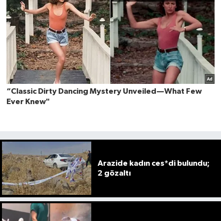
Arazide kadın ces*di bulundu;
2 gözaltı