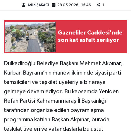
Atilla ŞAKACI
28.05.2026 - 15:46
1
Teknoloji
Yaşam
Gazneliler Caddesi'nde
son kat asfalt seriliyor
KAHRAMANMARAŞ
Dulkadiroğlu Belediye Başkanı Mehmet Akpınar,
Kurban Bayramı’nın manevi ikliminde siyasi parti
temsilcileri ve teşkilat üyeleriyle bir araya
gelmeye devam ediyor. Bu kapsamda Yeniden
Refah Partisi Kahramanmaraş İl Başkanlığı
tarafından organize edilen bayramlaşma
programına katılan Başkan Akpınar, burada
teşkilat üyeleri ve vatandaşlarla buluştu.