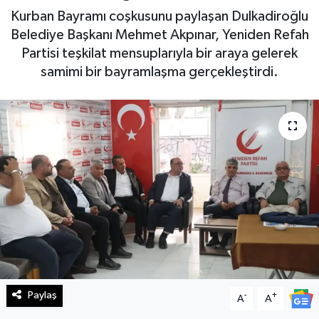
Kurban Bayramı coşkusunu paylaşan Dulkadiroğlu
Haberde İnsan
Belediye Başkanı Mehmet Akpınar, Yeniden Refah
Partisi teşkilat mensuplarıyla bir araya gelerek
Kültür Sanat
samimi bir bayramlaşma gerçekleştirdi.
Magazin
Manşet Altı
Manşetler
Resmi İlan
Sağlık
Spor
Paylaş
-
+
A
A
SürManşet