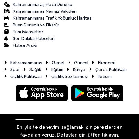
Kahramanmaraş Hava Durumu
Kahramanmaraş Namaz Vakitleri
Kahramanmaraş Trafik Yoğunluk Haritası
Puan Durumu ve Fikstür
Tüm Manşetler
Son Dakika Haberleri
Haber Arşivi
Kahramanmaraş
Genel
Güncel
Ekonomi
Spor
Sağlık
Eğitim
Künye
Çerez Politikası
Gizlilik Politikası
Gizlilik Sözleşmesi
İletişim
RSS
Copyright © 2026. Her hakkı saklıdır.
En iyi site deneyimi sağlamak için çerezlerden
faydalanıyoruz. Detaylar için lütfen tıklayın.