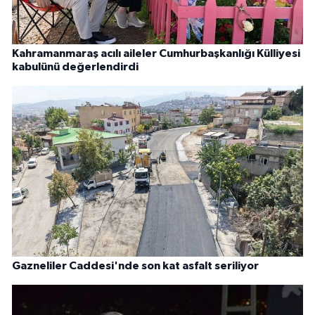
Kahramanmaraş acılı aileler Cumhurbaşkanlığı Külliyesi
kabulünü değerlendirdi
Gazneliler Caddesi'nde son kat asfalt seriliyor