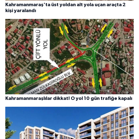
Kahramanmaraş'ta üst yoldan alt yola uçan araçta 2
kişi yaralandı
Kahramanmaraşlılar dikkat! O yol 10 gün trafiğe kapalı