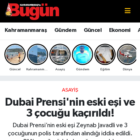
Kahramanmaraş
Kahramanmaraş Nöbetçi Eczaneler
Kahramanmaraş
Gündem
Güncel
Ekonomi
Kahramanmaraş Sokak Röportajları
Kahramanmaraş Hava Durumu
Bilim ve Teknoloji
Kahramanmaraş Namaz Vakitleri
Güncel
Kahramanmaraş
Asayiş
Gündem
Eğitim
Dünya
Çevre
Kahramanmaraş Trafik Yoğunluk Haritası
Eğitim
Süper Lig Puan Durumu ve Fikstür
ASAYIŞ
Dubai Prensi'nin eski eşi ve
Ekonomi
Tüm Manşetler
3 çocuğu kaçırıldı!
Genel
Son Dakika Haberleri
Dubai Prensi’nin eski eşi Zeynab Javadli ve 3
çocuğunun polis tarafından alındığı iddia edildi.
Güncel
Haber Arşivi