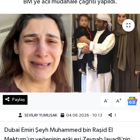
BM’ye acil müdahale çağrısı yapıldı.
Haberde İnsan
Kültür Sanat
Magazin
Manşet Altı
Manşetler
Resmi İlan
Paylaş
-
+
A
A
Sağlık
SEVİLAY YUMUŞAK
04.06.2026 - 10:13
1
Spor
Dubai Emiri Şeyh Muhammed bin Raşid El
SürManşet
Mektum’un yeğeninin eski eşi Zeynab Javadli’nin,