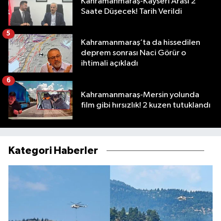
Kahramanmaraş-Kayseri Arası 2
Saate Düşecek! Tarih Verildi
5
Kahramanmaraş’ta da hissedilen
deprem sonrası Naci Görür o
ihtimali açıkladı
6
Kahramanmaraş-Mersin yolunda
film gibi hırsızlık! 2 kuzen tutuklandı
Kategori Haberler