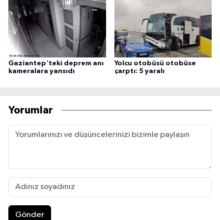
Gaziantep'teki deprem anı
Yolcu otobüsü otobüse
kameralara yansıdı
çarptı: 5 yaralı
Yorumlar
Gönder