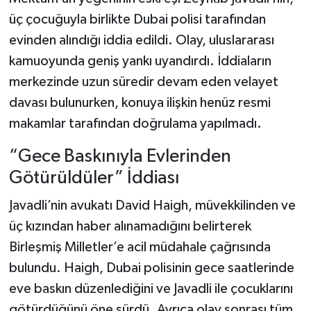
üç çocuğuyla birlikte Dubai polisi tarafından
Teknoloji
evinden alındığı iddia edildi. Olay, uluslararası
kamuoyunda geniş yankı uyandırdı. İddiaların
Yaşam
merkezinde uzun süredir devam eden velayet
davası bulunurken, konuya ilişkin henüz resmi
KAHRAMANMARAŞ
makamlar tarafından doğrulama yapılmadı.
“Gece Baskınıyla Evlerinden
Götürüldüler” İddiası
Javadli’nin avukatı David Haigh, müvekkilinden ve
üç kızından haber alınamadığını belirterek
Birleşmiş Milletler’e acil müdahale çağrısında
bulundu. Haigh, Dubai polisinin gece saatlerinde
eve baskın düzenlediğini ve Javadli ile çocuklarını
götürdüğünü öne sürdü. Ayrıca olay sonrası tüm