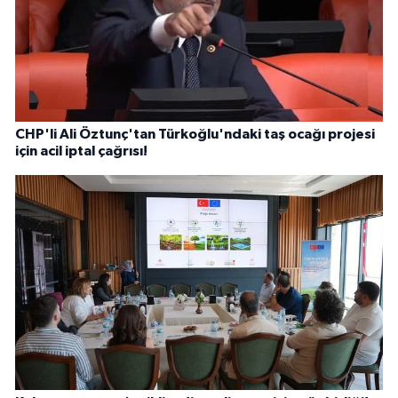
CHP'li Ali Öztunç'tan Türkoğlu'ndaki taş ocağı projesi
için acil iptal çağrısı!