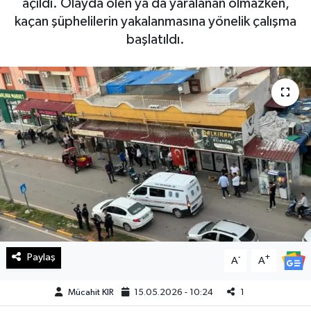
açıldı. Olayda ölen ya da yaralanan olmazken,
kaçan şüphelilerin yakalanmasına yönelik çalışma
Haberde İnsan
başlatıldı.
Kültür Sanat
Magazin
Manşet Altı
Manşetler
Resmi İlan
Sağlık
Paylaş
-
+
A
A
Spor
Mücahit KIR
15.05.2026 - 10:24
1
SürManşet