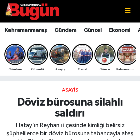
Kahramanmaraş
Kahramanmaraş Nöbetçi Eczaneler
Kahramanmaraş
Gündem
Güncel
Ekonomi
Kahramanmaraş Sokak Röportajları
Kahramanmaraş Hava Durumu
Bilim ve Teknoloji
Kahramanmaraş Namaz Vakitleri
Gündem
Güvenlik
Asayiş
Genel
Güncel
Kahramanmaraş
Çevre
Kahramanmaraş Trafik Yoğunluk Haritası
Eğitim
Süper Lig Puan Durumu ve Fikstür
ASAYIŞ
Döviz bürosuna silahlı
Ekonomi
Tüm Manşetler
saldırı
Genel
Son Dakika Haberleri
Hatay'ın Reyhanlı ilçesinde kimliği belirsiz
şüphelilerce bir döviz bürosuna tabancayla ateş
Güncel
Haber Arşivi