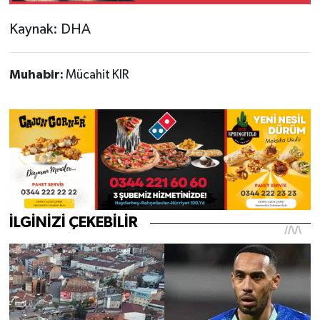
Burkay Karatepe; yer
Kaynak: DHA
gösteriyor
Muhabir:
Mücahit KIR