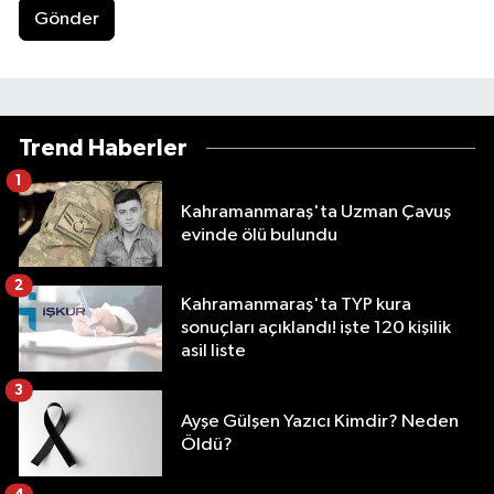
Gönder
Trend Haberler
1
Kahramanmaraş'ta Uzman Çavuş
evinde ölü bulundu
2
Kahramanmaraş'ta TYP kura
sonuçları açıklandı! işte 120 kişilik
asil liste
3
Ayşe Gülşen Yazıcı Kimdir? Neden
Öldü?