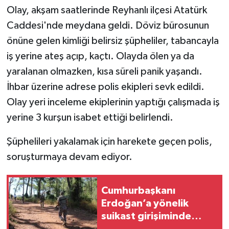
Olay, akşam saatlerinde Reyhanlı ilçesi Atatürk
Teknoloji
Caddesi'nde meydana geldi. Döviz bürosunun
önüne gelen kimliği belirsiz şüpheliler, tabancayla
Yaşam
iş yerine ateş açıp, kaçtı. Olayda ölen ya da
yaralanan olmazken, kısa süreli panik yaşandı.
KAHRAMANMARAŞ
İhbar üzerine adrese polis ekipleri sevk edildi.
Olay yeri inceleme ekiplerinin yaptığı çalışmada iş
yerine 3 kurşun isabet ettiği belirlendi.
Şüphelileri yakalamak için harekete geçen polis,
soruşturmaya devam ediyor.
Cumhurbaşkanı
Erdoğan’a yönelik
suikast girişiminde
bulunan ekipteki