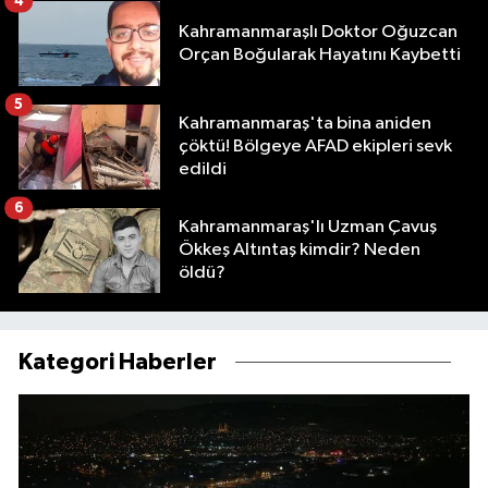
4
Kahramanmaraşlı Doktor Oğuzcan
Orçan Boğularak Hayatını Kaybetti
5
Kahramanmaraş'ta bina aniden
çöktü! Bölgeye AFAD ekipleri sevk
edildi
6
Kahramanmaraş'lı Uzman Çavuş
Ökkeş Altıntaş kimdir? Neden
öldü?
Kategori Haberler