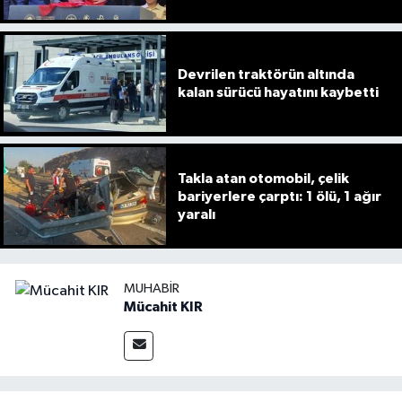
Devrilen traktörün altında
kalan sürücü hayatını kaybetti
Takla atan otomobil, çelik
bariyerlere çarptı: 1 ölü, 1 ağır
yaralı
MUHABIR
Mücahit KIR