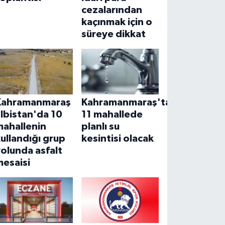
cezalarından
kaçınmak için o
süreye dikkat
Kahramanmaraş
Kahramanmaraş'ta
lbistan'da 10
11 mahallede
mahallenin
planlı su
ullandığı grup
kesintisi olacak
olunda asfalt
mesaisi