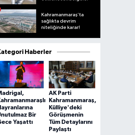
Kahramanmaraş’ta
sağlıkta devrim
niteliğinde karar!
Kategori Haberler
Madrigal,
AK Parti
Kahramanmaraşlı
Kahramanmaraş,
ayranlarına
Külliye'deki
Unutulmaz Bir
Görüşmenin
ece Yaşattı
Tüm Detaylarını
Paylaştı