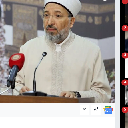
1
2
3
4
-
+
A
A
5