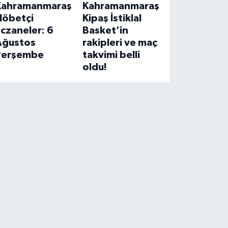
Kahramanmaraş
Kahramanmaraş
Nöbetçi
Kipaş İstiklal
czaneler: 6
Basket’in
Ağustos
rakipleri ve maç
Perşembe
takvimi belli
oldu!