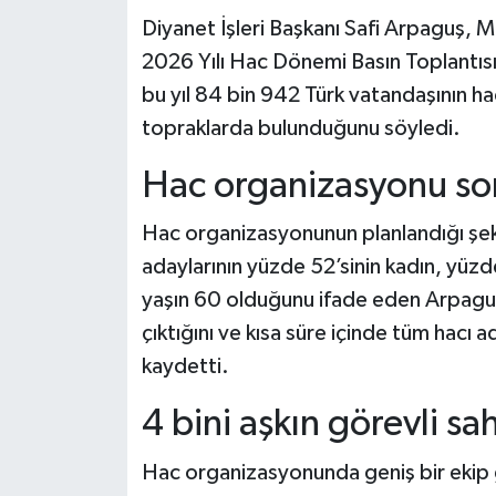
Diyanet İşleri Başkanı Safi Arpaguş, 
Teknoloji
2026 Yılı Hac Dönemi Basın Toplantıs
bu yıl 84 bin 942 Türk vatandaşının ha
Yaşam
topraklarda bulunduğunu söyledi.
KAHRAMANMARAŞ
Hac organizasyonu sor
Hac organizasyonunun planlandığı şeki
adaylarının yüzde 52’sinin kadın, yüz
yaşın 60 olduğunu ifade eden Arpaguş,
çıktığını ve kısa süre içinde tüm hacı
kaydetti.
4 bini aşkın görevli s
Hac organizasyonunda geniş bir ekip 