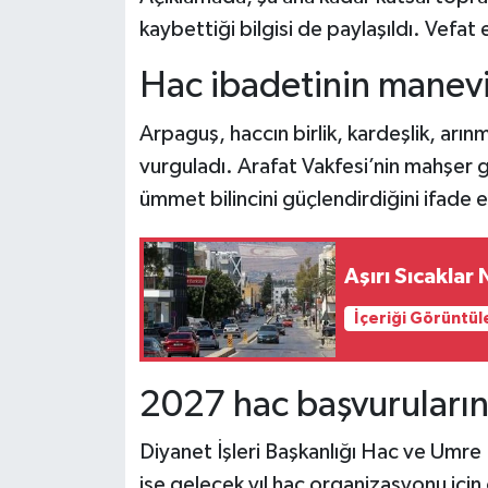
kaybettiği bilgisi de paylaşıldı. Vefat
Hac ibadetinin manevi
Arpaguş, haccın birlik, kardeşlik, arı
vurguladı. Arafat Vakfesi’nin mahşer 
ümmet bilincini güçlendirdiğini ifade e
Aşırı Sıcaklar
İçeriği Görüntül
2027 hac başvuruların
Diyanet İşleri Başkanlığı Hac ve Umr
ise gelecek yıl hac organizasyonu için