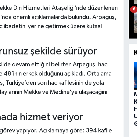
Mekke Din Hizmetleri Ataşeliği’nde düzenlenen
6
ı’nda önemli açıklamalarda bulundu. Arpaguş,
c ibadetini yerine getirmek üzere kutsal
unsuz şekilde sürüyor
lde devam ettiğini belirten Arpaguş, hacı
de 48’inin erkek olduğunu açıkladı. Ortalama
 Türkiye’den son hac kafilesinin de yola
 adaylarının Mekke ve Medine’ye ulaşacağını
H
ahada hizmet veriyor
G
görev yapıyor. Açıklamaya göre: 394 kafile