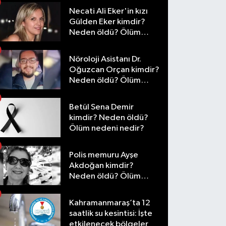
Necati Ali Eker'in kızı
Gülden Eker kimdir?
Neden öldü? Ölüm
nedeni nedir?
Nöroloji Asistanı Dr.
Oğuzcan Orçan kimdir?
Neden öldü? Ölüm
nedeni nedir?
Betül Sena Demir
kimdir? Neden öldü?
Ölüm nedeni nedir?
Polis memuru Ayşe
Akdoğan kimdir?
Neden öldü? Ölüm
nedeni nedir?
Kahramanmaraş’ta 12
saatlik su kesintisi: İşte
etkilenecek bölgeler