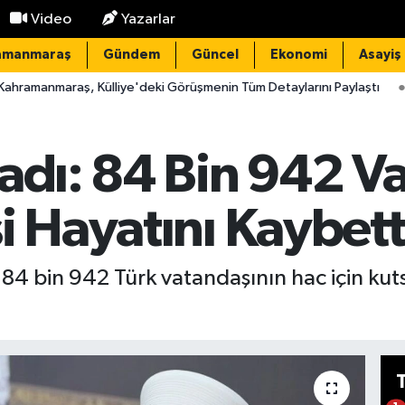
Video
Yazarlar
amanmaraş
Gündem
Güncel
Ekonomi
Asayiş
lliye'deki Görüşmenin Tüm Detaylarını Paylaştı
22:32
Domuz n
ladı: 84 Bin 942 V
i Hayatını Kaybett
, 84 bin 942 Türk vatandaşının hac için ku