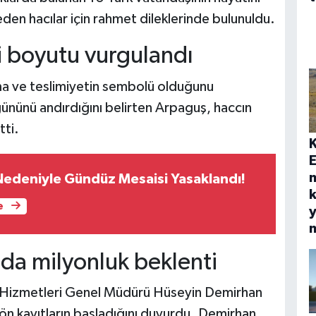
 eden hacılar için rahmet dileklerinde bulunuldu.
 boyutu vurgulandı
nma ve teslimiyetin sembolü olduğunu
gününü andırdığını belirten Arpaguş, haccın
tti.
E
 Nedeniyle Gündüz Mesaisi Yasaklandı!
k
e
y
da milyonluk beklenti
e Hizmetleri Genel Müdürü Hüseyin Demirhan
 ön kayıtların başladığını duyurdu. Demirhan,