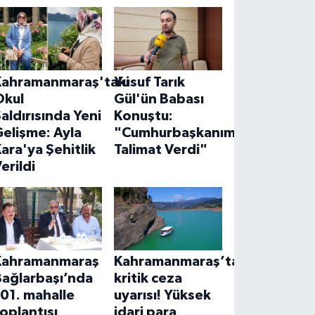
Kahramanmaraş'taki
Yusuf Tarık
Okul
Gül'ün Babası
aldırısında Yeni
Konuştu:
elişme: Ayla
"Cumhurbaşkanımız
ara'ya Şehitlik
Talimat Verdi"
erildi
Kahramanmaraş
Kahramanmaraş’ta
Bağlarbaşı’nda
kritik ceza
01. mahalle
uyarısı! Yüksek
oplantısı
idari para