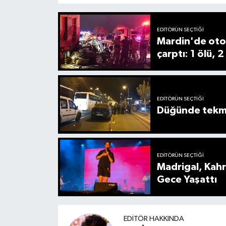
EDITÖRÜN SEÇTIĞI
Mardin'de oto
çarptı: 1 ölü, 2
EDITÖRÜN SEÇTIĞI
Düğünde tekmel
EDITÖRÜN SEÇTIĞI
Madrigal, Kah
Gece Yaşattı
EDITÖR HAKKINDA