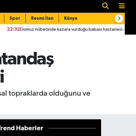
Spor
Resmi İlan
Künye
İletişim
öbetinde kazara vurduğu babası hastanede öldü
22:16
Skan
atandaş
i
tsal topraklarda olduğunu ve
Trend Haberler