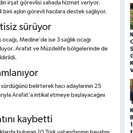
ın irşat görevlisi sahada hizmet veriyor.
 bini aşkın görevli hacılara destek sağlıyor.
tisiz sürüyor
k ocağı, Medine’de ise 3 sağlık ocağı
unuluyor. Arafat ve Müzdelife bölgelerinde de
S
G
irildi.
K
V
mamlanıyor
le sürdüğünü belirterek hacı adaylarının 25
ıyla Arafat’a intikal etmeye başlayacağını
tını kaybetti
1
t
klarda bulunan 10 Türk vatandaşının hayatını