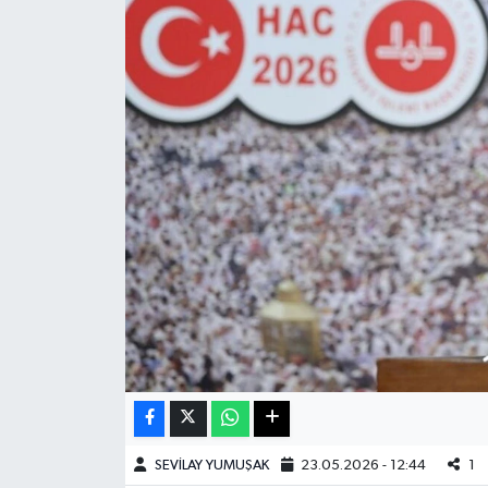
Haberde İnsan
Kültür Sanat
Magazin
Manşet Altı
Manşetler
Resmi İlan
Sağlık
Spor
SEVİLAY YUMUŞAK
23.05.2026 - 12:44
1
SürManşet