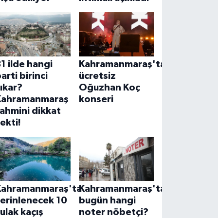
1 ilde hangi
Kahramanmaraş'ta
arti birinci
ücretsiz
ıkar?
Oğuzhan Koç
Kahramanmaraş
konseri
ahmini dikkat
ekti!
Kahramanmaraş'ta
Kahramanmaraş'ta
erinlenecek 10
bugün hangi
ulak kaçış
noter nöbetçi?