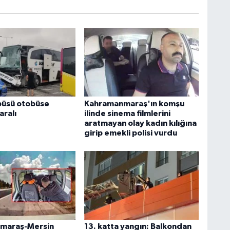
büsü otobüse
Kahramanmaraş'ın komşu
aralı
ilinde sinema filmlerini
aratmayan olay kadın kılığına
girip emekli polisi vurdu
maraş-Mersin
13. katta yangın: Balkondan