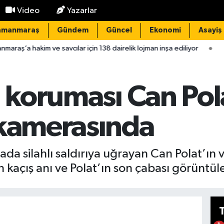
Video
Yazarlar
amanmaraş
Gündem
Güncel
Ekonomi
Asayiş
savcılar için 138 dairelik lojman inşa ediliyor
13:32
Kahramanma
n koruması Can Pol
 kamerasında
rada silahlı saldırıya uğrayan Can Polat’ın
 kaçış anı ve Polat’ın son çabası görüntül