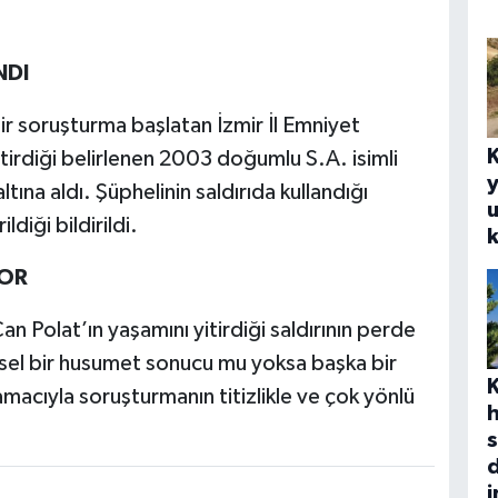
NDI
ir soruşturma başlatan İzmir İl Emniyet
ştirdiği belirlenen 2003 doğumlu S.A. isimli
y
tına aldı. Şüphelinin saldırıda kullandığı
u
ldiği bildirildi.
k
OR
 Polat’ın yaşamını yitirdiği saldırının perde
 kişisel bir husumet sonucu mu yoksa başka bir
macıyla soruşturmanın titizlikle ve çok yönlü
s
d
i