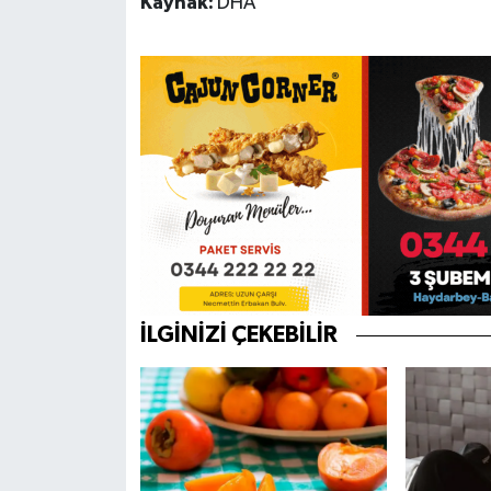
Kaynak:
DHA