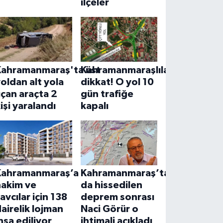
ilçeler
Kahramanmaraş'ta üst
Kahramanmaraşlılar
oldan alt yola
dikkat! O yol 10
çan araçta 2
gün trafiğe
işi yaralandı
kapalı
Kahramanmaraş’a
Kahramanmaraş’ta
hakim ve
da hissedilen
avcılar için 138
deprem sonrası
airelik lojman
Naci Görür o
nşa ediliyor
ihtimali açıkladı