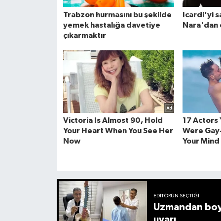
EDITÖRÜN SEÇTIĞI
Uzmandan boyu
uyarı