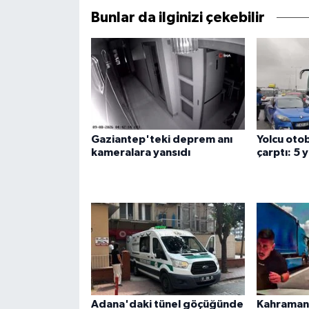
Bunlar da ilginizi çekebilir
Gaziantep'teki deprem anı
Yolcu oto
kameralara yansıdı
çarptı: 5 y
Adana'daki tünel göçüğünde
Kahraman