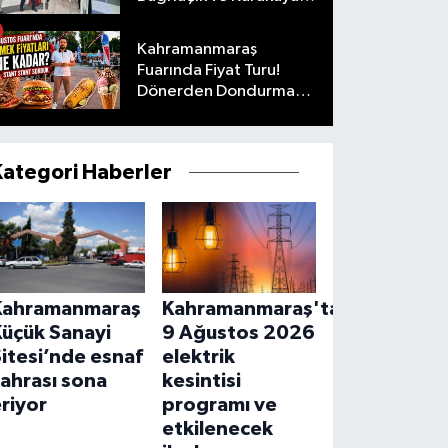
ailelerinin mutlu günü
Kahramanmaraş
Fuarında Fiyat Turu!
Dönerden Dondurmaya
Her Şeyi Sorduk
Kategori Haberler
Kahramanmaraş
Kahramanmaraş'ta
Küçük Sanayi
9 Ağustos 2026
itesi’nde esnaf
elektrik
ahrası sona
kesintisi
riyor
programı ve
etkilenecek