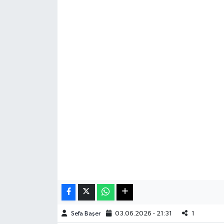
Haberde İnsan
Kültür Sanat
Magazin
Manşet Altı
Manşetler
Resmi İlan
Sağlık
Spor
Sefa Başer
03.06.2026 - 21:31
1
SürManşet