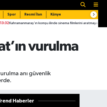
Spor
Resmi İlan
Künye
İletişim
raş'ın komşu ilinde sinema filmlerini aratmayan olay kadın kılığına gir
at’ın vurulma
 vurulma anı güvenlik
erde.
Trend Haberler