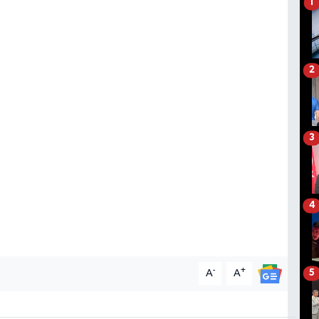
1
2
3
4
-
+
A
A
5