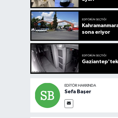
EDITÖRÜN SEÇTIĞI
Kahramanmaraş
sona eriyor
EDITÖRÜN SEÇTIĞI
Gaziantep'tek
EDITÖR HAKKINDA
Sefa Başer