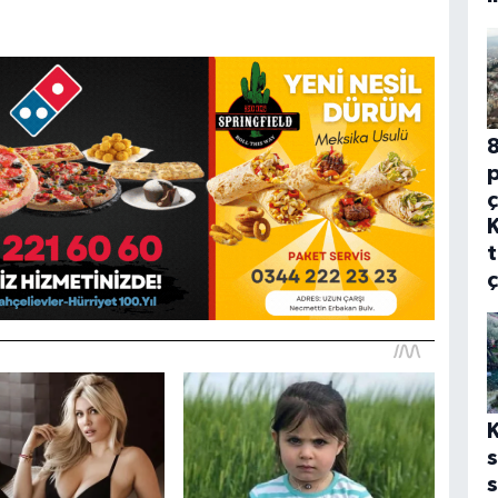
8
p
ç
t
ç
s
s