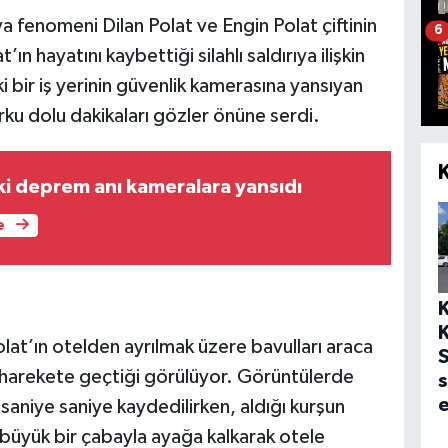
 fenomeni Dilan Polat ve Engin Polat çiftinin
6
 hayatını kaybettiği silahlı saldırıya ilişkin
i bir iş yerinin güvenlik kamerasına yansıyan
rku dolu dakikaları gözler önüne serdi.
i deprem anı kameralara yansıdı
e
lat’ın otelden ayrılmak üzere bavulları araca
S
ın harekete geçtiği görülüyor. Görüntülerde
s
e
 saniye saniye kaydedilirken, aldığı kurşun
 büyük bir çabayla ayağa kalkarak otele