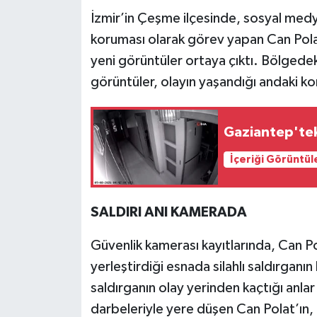
İzmir’in Çeşme ilçesinde, sosyal medya
Teknoloji
koruması olarak görev yapan Can Polat’ın
yeni görüntüler ortaya çıktı. Bölgedek
Yaşam
görüntüler, olayın yaşandığı andaki ko
KAHRAMANMARAŞ
Gaziantep'tek
İçeriği Görüntül
SALDIRI ANI KAMERADA
Güvenlik kamerası kayıtlarında, Can Po
yerleştirdiği esnada silahlı saldırgan
saldırganın olay yerinden kaçtığı anlar
darbeleriyle yere düşen Can Polat’ın,