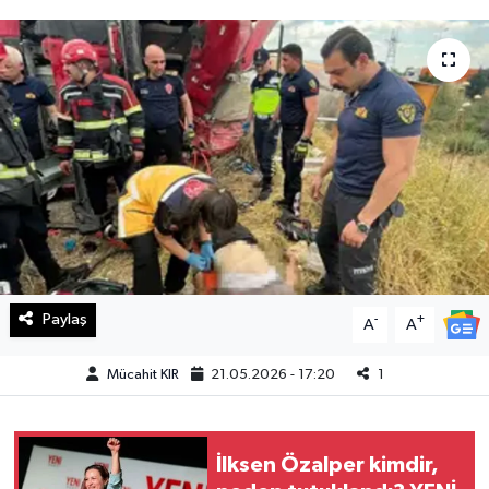
Haberde İnsan
Kültür Sanat
Magazin
Manşet Altı
Manşetler
Resmi İlan
Paylaş
-
+
A
A
Sağlık
Mücahit KIR
21.05.2026 - 17:20
1
Spor
İlksen Özalper kimdir,
SürManşet