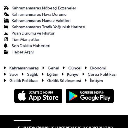
Kahramanmaraş Nöbetçi Eczaneler
Kahramanmaraş Hava Durumu
Kahramanmaraş Namaz Vakitleri
Kahramanmaraş Trafik Yoğunluk Haritası
Puan Durumu ve Fikstür
Tüm Manşetler
Son Dakika Haberleri
Haber Arşivi
Kahramanmaraş
Genel
Güncel
Ekonomi
Spor
Sağlık
Eğitim
Künye
Çerez Politikası
Gizlilik Politikası
Gizlilik Sözleşmesi
İletişim
RSS
Copyright © 2026. Her hakkı saklıdır.
En iyi site deneyimi sağlamak için çerezlerden