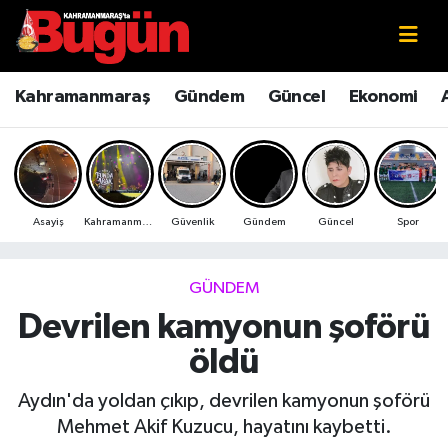
Kahramanmaraş
Kahramanmaraş Nöbetçi Eczaneler
Kahramanmaraş
Gündem
Güncel
Ekonomi
Kahramanmaraş Sokak Röportajları
Kahramanmaraş Hava Durumu
Bilim ve Teknoloji
Kahramanmaraş Namaz Vakitleri
Asayiş
Kahramanmaraş
Güvenlik
Gündem
Güncel
Spor
Çevre
Kahramanmaraş Trafik Yoğunluk Haritası
Eğitim
Süper Lig Puan Durumu ve Fikstür
GÜNDEM
Devrilen kamyonun şoförü
Ekonomi
Tüm Manşetler
öldü
Genel
Son Dakika Haberleri
Aydın'da yoldan çıkıp, devrilen kamyonun şoförü
Mehmet Akif Kuzucu, hayatını kaybetti.
Güncel
Haber Arşivi