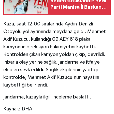
neden tutuklandı? YENİ
Parti Manisa İl Başkanı
Teknoloji
hakkında merak
edilenler
Kaza, saat 12.00 sıralarında Aydın-Denizli
Yaşam
Otoyolu yol ayrımında meydana geldi. Mehmet
KAHRAMANMARAŞ
Akif Kuzucu, kullandığı 09 AEY 618 plakalı
kamyonun direksiyon hakimiyetini kaybetti.
Kontrolden çıkan kamyon yoldan çıkıp, devrildi.
İhbarla olay yerine sağlık, jandarma ve itfaiye
ekipleri sevk edildi. Sağlık ekiplerinin yaptığı
kontrolde, Mehmet Akif Kuzucu'nun hayatını
kaybettiği belirlendi.
Jandarma, kazayla ilgili inceleme başlattı.
Kaynak: DHA