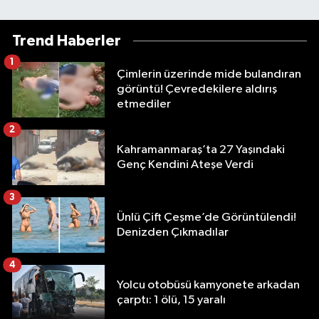
Trend Haberler
1
Çimlerin üzerinde mide bulandıran
görüntü! Çevredekilere aldırış
etmediler
2
Kahramanmaraş’ta 27 Yaşındaki
Genç Kendini Ateşe Verdi
3
Ünlü Çift Çeşme’de Görüntülendi!
Denizden Çıkmadılar
4
Yolcu otobüsü kamyonete arkadan
çarptı: 1 ölü, 15 yaralı