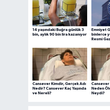
14 yaşındaki Buğra günlük 3
Emniyet 
bin, aylık 90 bin lira kazanıyor
binlerce y
Resmi Gaz
Cansever Kimdir, Gerçek Adı
Cansever
Nedir? Cansever Kaç Yaşında
Neden Öld
ve Nereli?
Neydi?