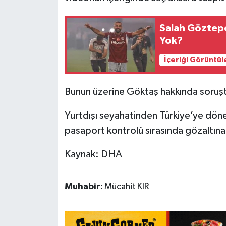
Teknoloji
Salah Göztep
Yok?
Yaşam
İçeriği Görüntül
KAHRAMANMARAŞ
Bunun üzerine Göktaş hakkında soruşt
Yurtdışı seyahatinden Türkiye’ye dön
pasaport kontrolü sırasında gözaltına 
Kaynak: DHA
Muhabir:
Mücahit KIR