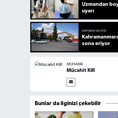
Uzmandan boyu
uyarı
EDITÖRÜN SEÇTIĞI
Kahramanmaraş
sona eriyor
MUHABIR
Mücahit KIR
Bunlar da ilginizi çekebilir