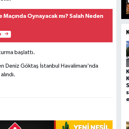
e Maçında Oynayacak mı? Salah Neden
e
urma başlattı.
en Deniz Göktaş İstanbul Havalimanı'nda
alındı.
S
s
e