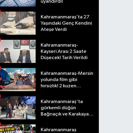
uyandırdı!
Kahramanmaraş’ta 27
Yaşındaki Genç Kendini
Ateşe Verdi
Kahramanmaraş-
Kayseri Arası 2 Saate
Düşecek! Tarih Verildi
Kahramanmaraş-Mersin
yolunda film gibi
hırsızlık! 2 kuzen
tutuklandı
Kahramanmaraş'ta
görkemli düğün
Bağrıaçık ve Karakaya
ailelerinin mutlu günü
Kahramanmaraş