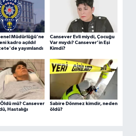
Genel Müdürlüğü'ne
Cansever Evli miydi, Çocuğu
eni kadro açıldı!
Var mıydı? Cansever’in Eşi
ete'de yayımlandı
Kimdi?
 Öldü mü? Cansever
Sabire Dönmez kimdir, neden
ü, Hastalığı
öldü?