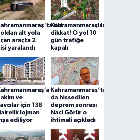
Kahramanmaraş'ta üst
Kahramanmaraşlılar
oldan alt yola
dikkat! O yol 10
çan araçta 2
gün trafiğe
işi yaralandı
kapalı
Kahramanmaraş’a
Kahramanmaraş’ta
hakim ve
da hissedilen
avcılar için 138
deprem sonrası
airelik lojman
Naci Görür o
nşa ediliyor
ihtimali açıkladı