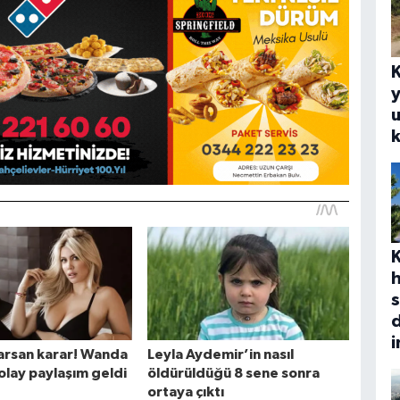
y
u
k
s
d
i