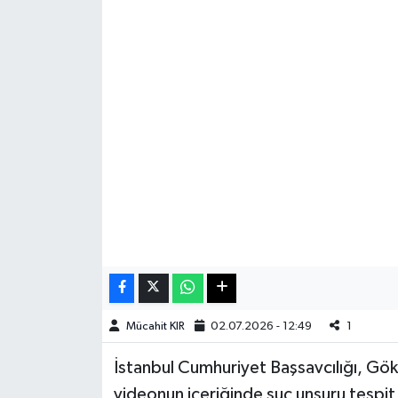
Haberde İnsan
Kültür Sanat
Magazin
Manşet Altı
Manşetler
Resmi İlan
Sağlık
Mücahit KIR
02.07.2026 - 12:49
1
Spor
İstanbul Cumhuriyet Başsavcılığı, Gök
videonun içeriğinde suç unsuru tespit 
SürManşet