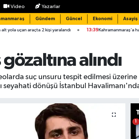
Video
Yazarlar
amanmaraş
Gündem
Güncel
Ekonomi
Asayiş
açta 2 kişi yaralandı
13:39
Kahramanmaraş’a hakim ve savcılar iç
gözaltına alındı
olarda suç unsuru tespit edilmesi üzerin
ı seyahati dönüşü İstanbul Havalimanı'nda
1