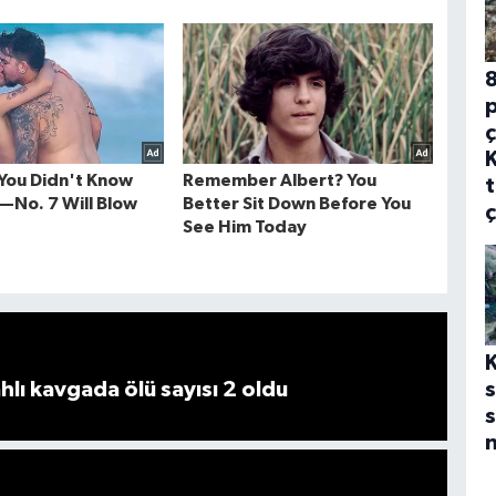
8
p
ç
t
ç
ahlı kavgada ölü sayısı 2 oldu
s
s
n