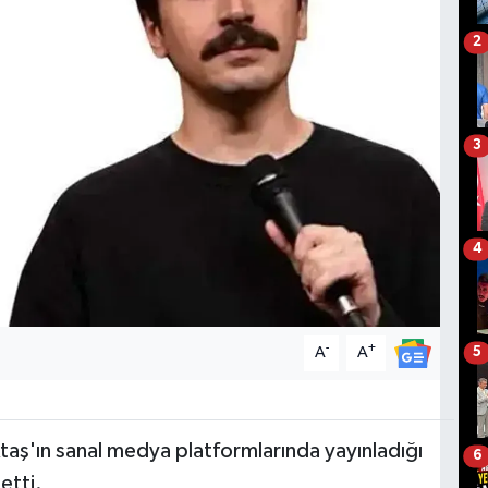
2
3
4
-
+
A
A
5
taş'ın sanal medya platformlarında yayınladığı
6
etti.