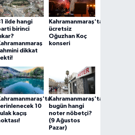
1 ilde hangi
Kahramanmaraş'ta
arti birinci
ücretsiz
ıkar?
Oğuzhan Koç
Kahramanmaraş
konseri
ahmini dikkat
ekti!
Kahramanmaraş'ta
Kahramanmaraş'ta
erinlenecek 10
bugün hangi
ulak kaçış
noter nöbetçi?
oktası!
(9 Ağustos
Pazar)