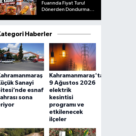
Fuarında Fiyat Turu!
Dönerden Dondurmaya
Her Şeyi Sorduk
Kategori Haberler
Kahramanmaraş
Kahramanmaraş'ta
Küçük Sanayi
9 Ağustos 2026
itesi’nde esnaf
elektrik
ahrası sona
kesintisi
riyor
programı ve
etkilenecek
ilçeler