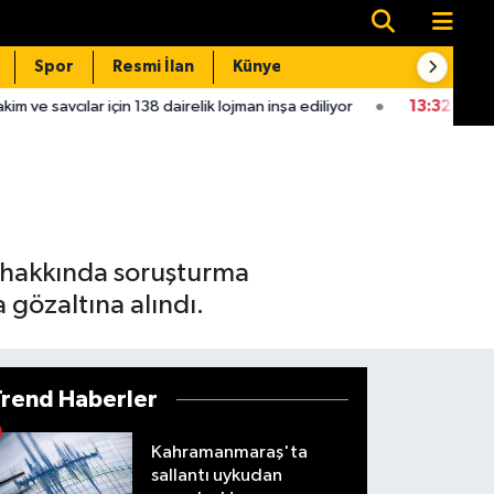
Spor
Resmi İlan
Künye
İletişim
in 138 dairelik lojman inşa ediliyor
13:32
Kahramanmaraş'ın komş
e hakkında soruşturma
 gözaltına alındı.
Trend Haberler
Kahramanmaraş'ta
sallantı uykudan