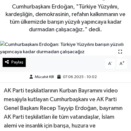
Cumhurbaşkanı Erdoğan, "Türkiye Yüzyılını,
Haberde İnsan
kardeşliğin, demokrasinin, refahın kalkınmanın ve
tüm ülkemizde barışın yüzyılı yapıncaya kadar
Kültür Sanat
durmadan çalışacağız." dedi.
Magazin
Manşet Altı
Paylaş
-
+
A
A
Manşetler
Mücahit KIR
07.06.2025 - 10:02
Resmi İlan
AK Parti teşkilatlarının Kurban Bayramını video
mesajıyla kutlayan Cumhurbaşkanı ve AK Parti
Sağlık
Genel Başkanı Recep Tayyip Erdoğan, bayramın
Spor
AK Parti teşkilatları ile tüm vatandaşlar, İslam
alemi ve insanlık için barışa, huzura ve
SürManşet