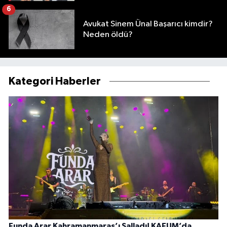
6
Avukat Sinem Ünal Başarıcı kimdir?
Neden öldü?
Kategori Haberler
Funda Arar Kahramanmaraş’ı Salladı! KAFUM’da