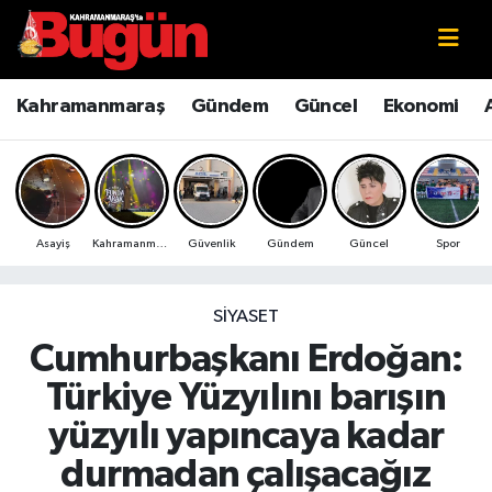
Kahramanmaraş
Kahramanmaraş Nöbetçi Eczaneler
Kahramanmaraş
Gündem
Güncel
Ekonomi
Kahramanmaraş Sokak Röportajları
Kahramanmaraş Hava Durumu
Bilim ve Teknoloji
Kahramanmaraş Namaz Vakitleri
Asayiş
Kahramanmaraş
Güvenlik
Gündem
Güncel
Spor
Çevre
Kahramanmaraş Trafik Yoğunluk Haritası
Eğitim
Süper Lig Puan Durumu ve Fikstür
SIYASET
Cumhurbaşkanı Erdoğan:
Ekonomi
Tüm Manşetler
Türkiye Yüzyılını barışın
Genel
Son Dakika Haberleri
yüzyılı yapıncaya kadar
durmadan çalışacağız
Güncel
Haber Arşivi