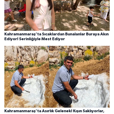
Kahramanmaraş’ta Sıcaklardan Bunalanlar Buraya Akın
Ediyor! Serinliğiyle Mest Ediyor
Kahramanmaraş’ta Asırlık Gelenek! Kışın Saklıyorlar,