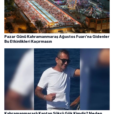
Pazar Günü Kahramanmaraş Ağustos Fuarı’na Gidenler
Bu Etkinlikleri Kaçırmasın
Kahramanmaraşlı Kaptan Şükrü Gök Kimdir? Neden