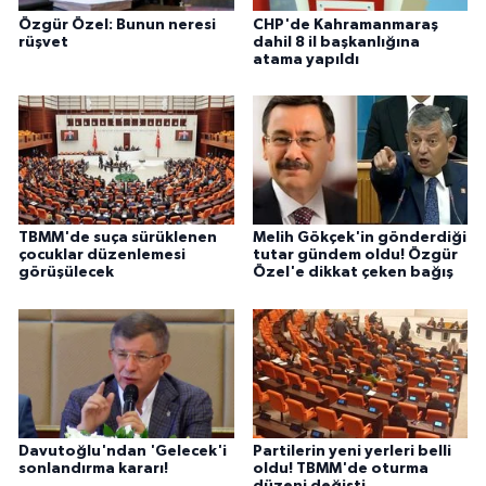
Özgür Özel: Bunun neresi
CHP'de Kahramanmaraş
rüşvet
dahil 8 il başkanlığına
atama yapıldı
TBMM'de suça sürüklenen
Melih Gökçek'in gönderdiği
çocuklar düzenlemesi
tutar gündem oldu! Özgür
görüşülecek
Özel'e dikkat çeken bağış
Davutoğlu'ndan 'Gelecek'i
Partilerin yeni yerleri belli
sonlandırma kararı!
oldu! TBMM'de oturma