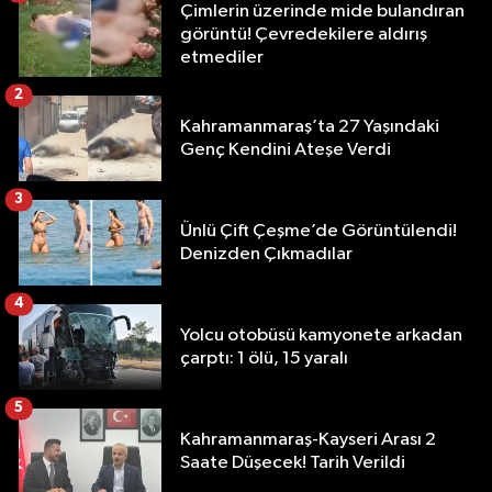
Çimlerin üzerinde mide bulandıran
görüntü! Çevredekilere aldırış
etmediler
2
Kahramanmaraş’ta 27 Yaşındaki
Genç Kendini Ateşe Verdi
3
Ünlü Çift Çeşme’de Görüntülendi!
Denizden Çıkmadılar
4
Yolcu otobüsü kamyonete arkadan
çarptı: 1 ölü, 15 yaralı
5
Kahramanmaraş-Kayseri Arası 2
Saate Düşecek! Tarih Verildi