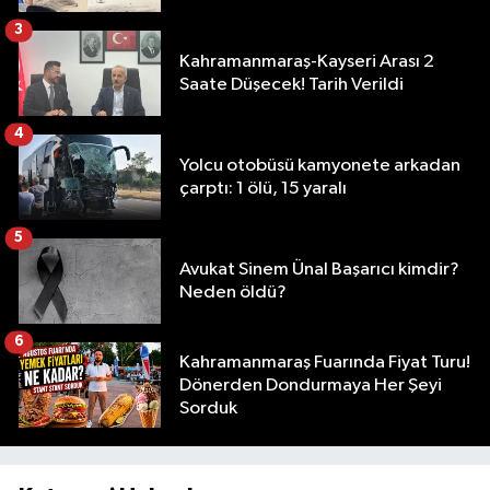
3
Kahramanmaraş-Kayseri Arası 2
Saate Düşecek! Tarih Verildi
4
Yolcu otobüsü kamyonete arkadan
çarptı: 1 ölü, 15 yaralı
5
Avukat Sinem Ünal Başarıcı kimdir?
Neden öldü?
6
Kahramanmaraş Fuarında Fiyat Turu!
Dönerden Dondurmaya Her Şeyi
Sorduk