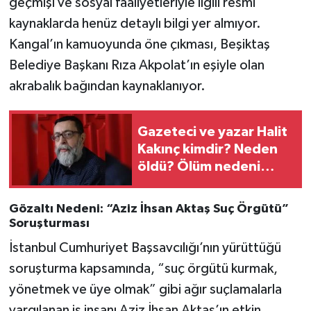
geçmişi ve sosyal faaliyetleriyle ilgili resmi
kaynaklarda henüz detaylı bilgi yer almıyor.
Kangal’ın kamuoyunda öne çıkması, Beşiktaş
Belediye Başkanı Rıza Akpolat’ın eşiyle olan
akrabalık bağından kaynaklanıyor.
Gazeteci ve yazar Halit
Kakınç kimdir? Neden
öldü? Ölüm nedeni
nedir?
Gözaltı Nedeni: “Aziz İhsan Aktaş Suç Örgütü”
Soruşturması
İstanbul Cumhuriyet Başsavcılığı’nın yürüttüğü
soruşturma kapsamında, “suç örgütü kurmak,
yönetmek ve üye olmak” gibi ağır suçlamalarla
yargılanan iş insanı Aziz İhsan Aktaş’ın etkin