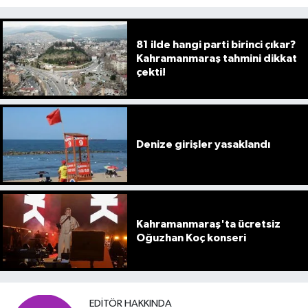
81 ilde hangi parti birinci çıkar?
Kahramanmaraş tahmini dikkat
çekti!
Denize girişler yasaklandı
Kahramanmaraş'ta ücretsiz
Oğuzhan Koç konseri
EDITÖR HAKKINDA