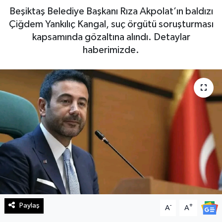
Beşiktaş Belediye Başkanı Rıza Akpolat’ın baldızı
Haberde İnsan
Çiğdem Yankılıç Kangal, suç örgütü soruşturması
kapsamında gözaltına alındı. Detaylar
Kültür Sanat
haberimizde.
Magazin
Manşet Altı
Manşetler
Resmi İlan
Sağlık
Spor
Paylaş
-
+
A
A
SürManşet