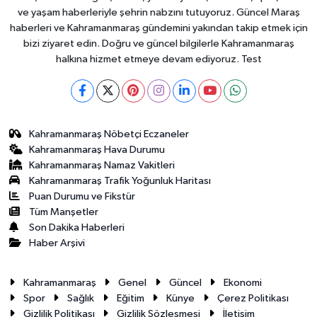
ve yaşam haberleriyle şehrin nabzını tutuyoruz. Güncel Maraş
haberleri ve Kahramanmaraş gündemini yakından takip etmek için
bizi ziyaret edin. Doğru ve güncel bilgilerle Kahramanmaraş
halkına hizmet etmeye devam ediyoruz. Test
Kahramanmaraş Nöbetçi Eczaneler
Kahramanmaraş Hava Durumu
Kahramanmaraş Namaz Vakitleri
Kahramanmaraş Trafik Yoğunluk Haritası
Puan Durumu ve Fikstür
Tüm Manşetler
Son Dakika Haberleri
Haber Arşivi
Kahramanmaraş
Genel
Güncel
Ekonomi
Spor
Sağlık
Eğitim
Künye
Çerez Politikası
Gizlilik Politikası
Gizlilik Sözleşmesi
İletişim