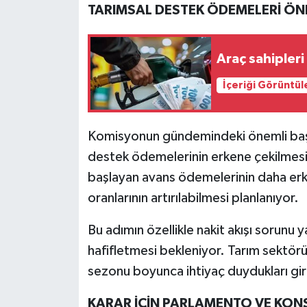
TARIMSAL DESTEK ÖDEMELERİ ÖNE
Araç sahipleri
İçeriği Görüntül
Komisyonun gündemindeki önemli başlı
destek ödemelerinin erkene çekilmes
başlayan avans ödemelerinin daha erk
oranlarının artırılabilmesi planlanıyor.
Bu adımın özellikle nakit akışı sorunu y
hafifletmesi bekleniyor. Tarım sektör
sezonu boyunca ihtiyaç duydukları gir
KARAR İÇİN PARLAMENTO VE KON