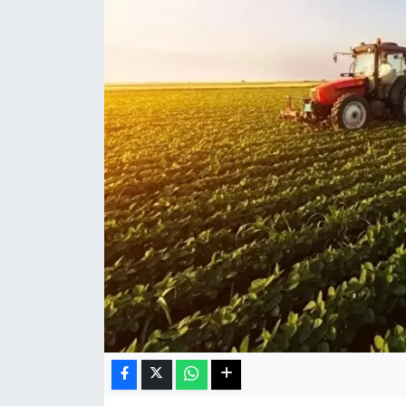
Haberde İnsan
Kültür Sanat
Magazin
Manşet Altı
Manşetler
Resmi İlan
Sağlık
Spor
SürManşet