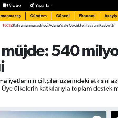
Video
Yazarlar
amanmaraş
Gündem
Güncel
Ekonomi
Asayiş
maraşlı İşçi Adana’daki Göçükte Hayatını Kaybetti
15:20
Elekt
v müjde: 540 mily
i
aliyetlerinin çiftçiler üzerindeki etkisini
 Üye ülkelerin katkılarıyla toplam destek m