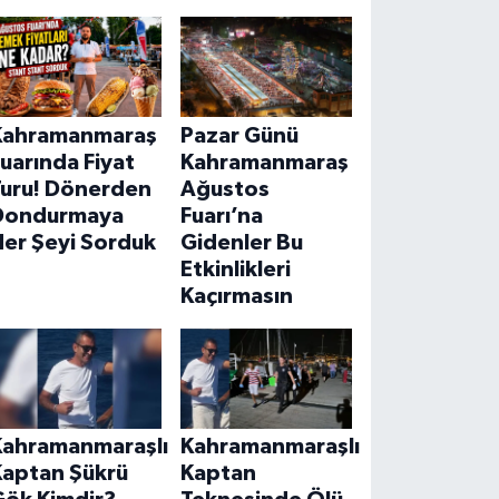
Kahramanmaraş
Pazar Günü
uarında Fiyat
Kahramanmaraş
Turu! Dönerden
Ağustos
Dondurmaya
Fuarı’na
Her Şeyi Sorduk
Gidenler Bu
Etkinlikleri
Kaçırmasın
Kahramanmaraşlı
Kahramanmaraşlı
Kaptan Şükrü
Kaptan