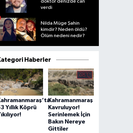
doktor denizde can
verdi
Nilda Müge Şahin
kimdir? Neden öldü?
Ölüm nedeni nedir?
Kategori Haberler
Kahramanmaraş’ta
Kahramanmaraş
3 Yıllık Köprü
Kavruluyor!
ıkılıyor!
Serinlemek İçin
Bakın Nereye
Gittiler