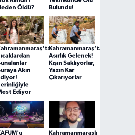
Gök Kimdir?
Teknesinde Ölü
Neden Öldü?
Bulundu!
Kahramanmaraş’ta
Kahramanmaraş’ta
ıcaklardan
Asırlık Gelenek!
unalanlar
Kışın Saklıyorlar,
Buraya Akın
Yazın Kar
diyor!
Çıkarıyorlar
erinliğiyle
Mest Ediyor
KAFUM'u
Kahramanmaraşlı