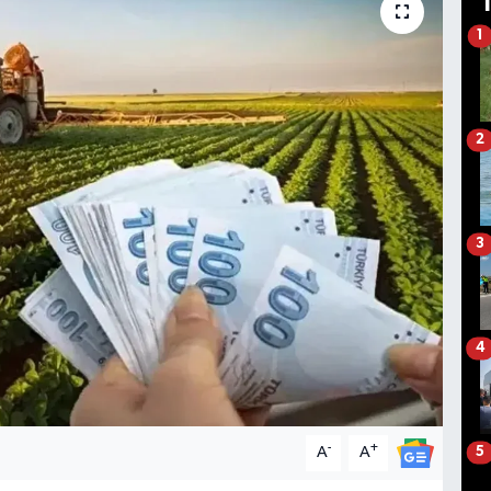
1
2
3
4
-
+
A
A
5