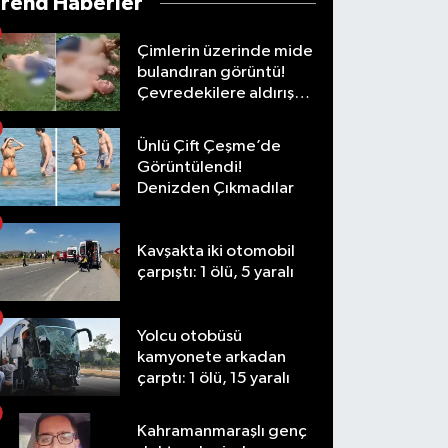
Trend Haberler
Çimlerin üzerinde mide
bulandıran görüntü!
Çevredekilere aldırış
etmediler
Ünlü Çift Çeşme’de
Görüntülendi!
Denizden Çıkmadılar
Kavşakta iki otomobil
çarpıştı: 1 ölü, 5 yaralı
Yolcu otobüsü
kamyonete arkadan
çarptı: 1 ölü, 15 yaralı
Kahramanmaraşlı genç