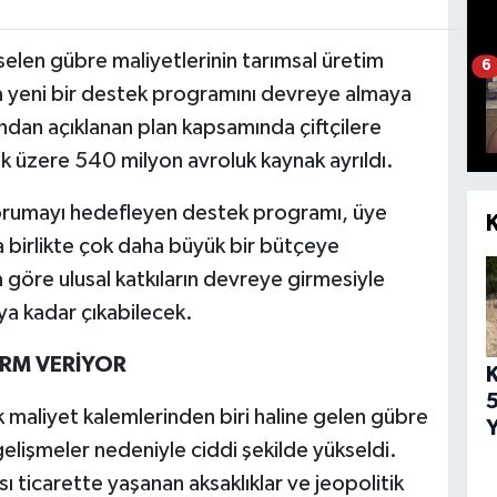
elen gübre maliyetlerinin tarımsal üretim
6
la yeni bir destek programını devreye almaya
ndan açıklanan plan kapsamında çiftçilere
k üzere 540 milyon avroluk kaynak ayrıldı.
i korumayı hedefleyen destek programı, üye
a birlikte çok daha büyük bir bütçeye
göre ulusal katkıların devreye girmesiyle
ya kadar çıkabilecek.
ARM VERİYOR
5
 maliyet kalemlerinden biri haline gelen gübre
Y
 gelişmeler nedeniyle ciddi şekilde yükseldi.
ası ticarette yaşanan aksaklıklar ve jeopolitik