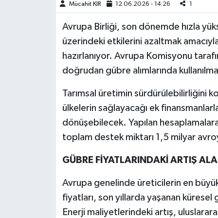
Mücahit KIR
12.06.2026 - 14:26
1
Teknoloji
Avrupa Birliği, son dönemde hızla yüks
üzerindeki etkilerini azaltmak amacıy
Yaşam
hazırlanıyor. Avrupa Komisyonu tarafı
doğrudan gübre alımlarında kullanılma
KAHRAMANMARAŞ
Tarımsal üretimin sürdürülebilirliğin
ülkelerin sağlayacağı ek finansmanlarl
dönüşebilecek. Yapılan hesaplamalara 
toplam destek miktarı 1,5 milyar avro
GÜBRE FİYATLARINDAKİ ARTIŞ AL
Avrupa genelinde üreticilerin en büyük
fiyatları, son yıllarda yaşanan küresel
Enerji maliyetlerindeki artış, uluslarar