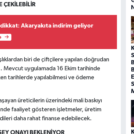
 ÇEKİLEBİLİR
 dikkat: Akaryakıta indirim geliyor
e
S
klardan biri de çiftçilere yapılan doğrudan
B
i. Mevcut uygulamada 16 Ekim tarihinde
E
en tarihlerde yapılabilmesi ve ödeme
S
aşayan üreticilerin üzerindeki mali baskıyı
ünde faaliyet gösteren işletmeler, üretim
dileri daha rahat finanse edebilecek.
SEY ONAYI BEKLENİYOR