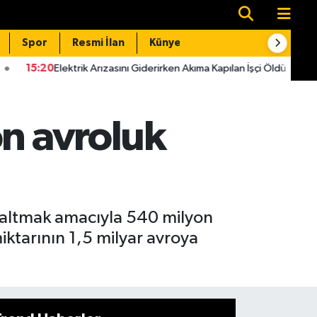
Spor
Resmi İlan
Künye
İletişim
rik Arızasını Giderirken Akıma Kapılan İşçi Öldü
15:14
Kahramanm
on avroluk
 azaltmak amacıyla 540 milyon
iktarının 1,5 milyar avroya