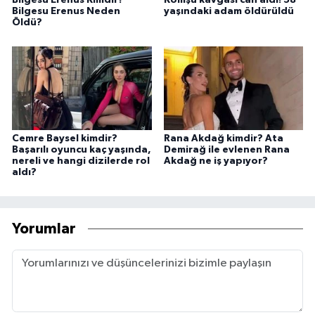
Bilgesu Erenus Kimdir?
Komşu kavgası can aldı! 58
Bilgesu Erenus Neden
yaşındaki adam öldürüldü
Öldü?
Cemre Baysel kimdir?
Rana Akdağ kimdir? Ata
Başarılı oyuncu kaç yaşında,
Demirağ ile evlenen Rana
nereli ve hangi dizilerde rol
Akdağ ne iş yapıyor?
aldı?
Yorumlar