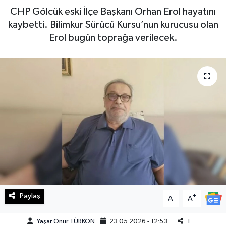
CHP Gölcük eski İlçe Başkanı Orhan Erol hayatını
Haberde İnsan
kaybetti. Bilimkur Sürücü Kursu’nun kurucusu olan
Erol bugün toprağa verilecek.
Kültür Sanat
Magazin
Manşet Altı
Manşetler
Resmi İlan
Sağlık
Paylaş
-
+
Spor
A
A
Yaşar Onur TÜRKÖN
23.05.2026 - 12:53
1
SürManşet