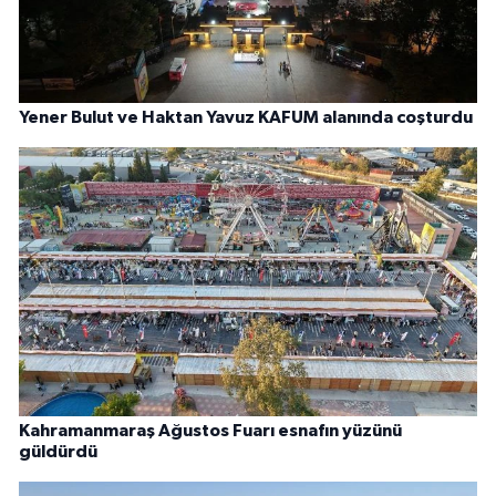
Yener Bulut ve Haktan Yavuz KAFUM alanında coşturdu
Kahramanmaraş Ağustos Fuarı esnafın yüzünü
güldürdü