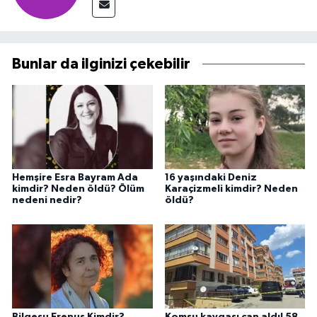
Bunlar da ilginizi çekebilir
Hemşire Esra Bayram Ada
16 yaşındaki Deniz
kimdir? Neden öldü? Ölüm
Karaçizmeli kimdir? Neden
nedeni nedir?
öldü?