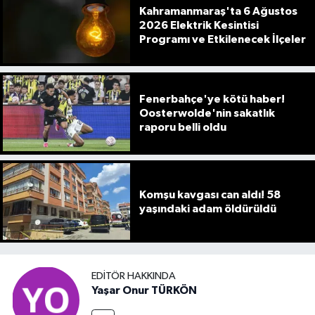
Kahramanmaraş'ta 6 Ağustos
2026 Elektrik Kesintisi
Programı ve Etkilenecek İlçeler
Fenerbahçe'ye kötü haber!
Oosterwolde'nin sakatlık
raporu belli oldu
Komşu kavgası can aldı! 58
yaşındaki adam öldürüldü
EDITÖR HAKKINDA
Yaşar Onur TÜRKÖN