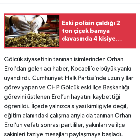
Teknoloji
Eski polisin çaldığı 2
ton çiçek bamya
Yaşam
davasında 4 kişiye
hapis istemi
KAHRAMANMARAŞ
Gölcük siyasetinin tanınan isimlerinden Orhan
Erol’dan gelen acı haber, Kocaeli’de büyük yankı
uyandırdı. Cumhuriyet Halk Partisi’nde uzun yıllar
görev yapan ve CHP Gölcük eski İlçe Başkanlığı
görevini üstlenen Erol’un hayatını kaybettiği
öğrenildi. İlçede yalnızca siyasi kimliğiyle değil,
eğitim alanındaki çalışmalarıyla da tanınan Orhan
Erol’un vefatı sonrası partililer, yakınları ve ilçe
sakinleri taziye mesajları paylaşmaya başladı.