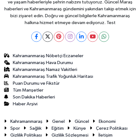
ve yaşam haberleriyle şehrin nabzını tutuyoruz. Güncel Maraş
haberleri ve Kahramanmaraş gündemini yakından takip etmek için
bizi ziyaret edin. Doğru ve güncel bilgilerle Kahramanmaraş
halkına hizmet etmeye devam ediyoruz. Test
Kahramanmaraş Nöbetçi Eczaneler
Kahramanmaraş Hava Durumu
Kahramanmaraş Namaz Vakitleri
Kahramanmaraş Trafik Yoğunluk Haritası
Puan Durumu ve Fikstür
Tüm Manşetler
Son Dakika Haberleri
Haber Arşivi
Kahramanmaraş
Genel
Güncel
Ekonomi
Spor
Sağlık
Eğitim
Künye
Çerez Politikası
Gizlilik Politikası
Gizlilik Sözleşmesi
İletişim