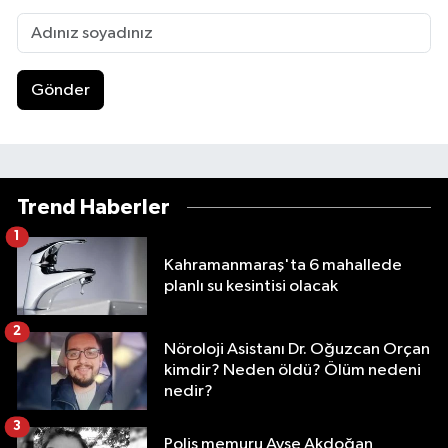
Gönder
Trend Haberler
1
Kahramanmaraş'ta 6 mahallede
planlı su kesintisi olacak
2
Nöroloji Asistanı Dr. Oğuzcan Orçan
kimdir? Neden öldü? Ölüm nedeni
nedir?
3
Polis memuru Ayşe Akdoğan