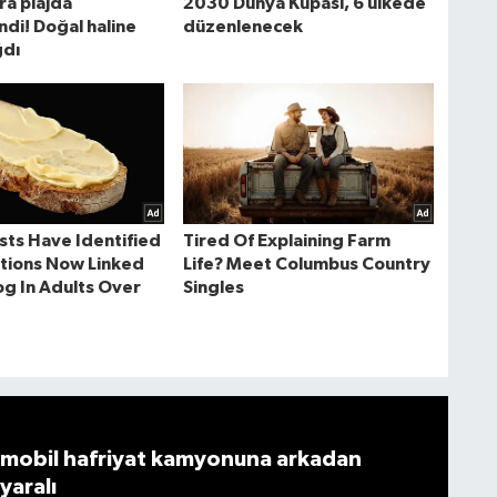
mobil hafriyat kamyonuna arkadan
 yaralı