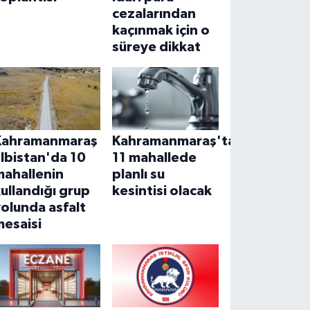
cezalarından
kaçınmak için o
süreye dikkat
Kahramanmaraş
Kahramanmaraş'ta
lbistan'da 10
11 mahallede
mahallenin
planlı su
ullandığı grup
kesintisi olacak
olunda asfalt
mesaisi