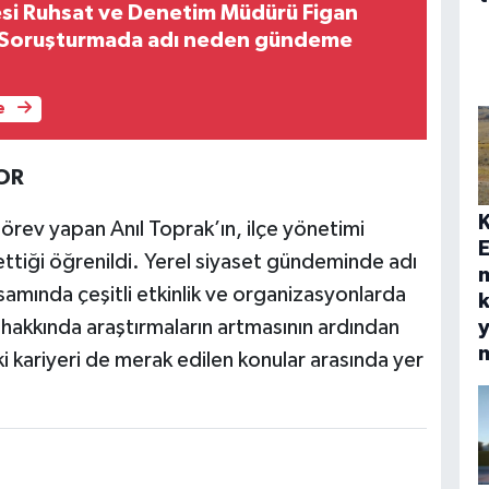
esi Ruhsat ve Denetim Müdürü Figan
? Soruşturmada adı neden gündeme
e
OR
rev yapan Anıl Toprak’ın, ilçe yönetimi
E
 ettiği öğrenildi. Yerel siyaset gündeminde adı
samında çeşitli etkinlik ve organizasyonlarda
k
hakkında araştırmaların artmasının ardından
y
ki kariyeri de merak edilen konular arasında yer