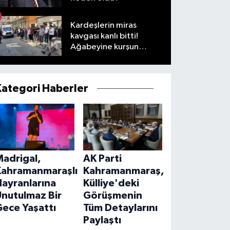
Kardeşlerin miras
kavgası kanlı bitti!
Ağabeyine kurşun
yağdırdı
Kategori Haberler
Madrigal,
AK Parti
Kahramanmaraşlı
Kahramanmaraş,
ayranlarına
Külliye'deki
Unutulmaz Bir
Görüşmenin
ece Yaşattı
Tüm Detaylarını
Paylaştı