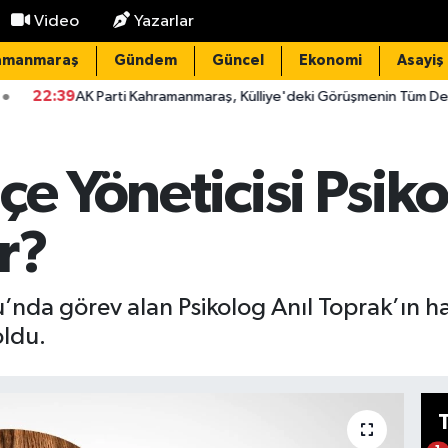
Video
Yazarlar
amanmaraş
Gündem
Güncel
Ekonomi
Asayiş
arti Kahramanmaraş, Külliye'deki Görüşmenin Tüm Detaylarını Paylaştı
çe Yöneticisi Psiko
r?
nda görev alan Psikolog Anıl Toprak’ın haya
oldu.