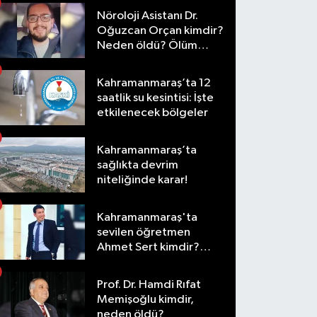
Nöroloji Asistanı Dr.
Oğuzcan Orçan kimdir?
Neden öldü? Ölüm
nedeni nedir?
Kahramanmaraş’ta 12
saatlik su kesintisi: İşte
etkilenecek bölgeler
Kahramanmaraş’ta
sağlıkta devrim
niteliğinde karar!
Kahramanmaraş'ta
sevilen öğretmen
Ahmet Sert kimdir?
Neden öldü?
Prof. Dr. Hamdi Rıfat
Memişoğlu kimdir,
neden öldü?