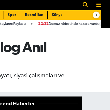
Spor
Resmi İlan
Künye
İletişim
22:32
Domuz nöbetinde kazara vurduğu babası hastanede ö
log Anıl
tı, siyasi çalışmaları ve
Trend Haberler