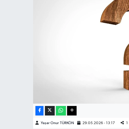
Haberde İnsan
Kültür Sanat
Magazin
Manşet Altı
Manşetler
Resmi İlan
Sağlık
Spor
Yaşar Onur TÜRKÖN
29.05.2026 - 13:17
1
SürManşet