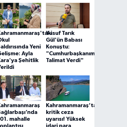
Kahramanmaraş'taki
Yusuf Tarık
Okul
Gül'ün Babası
aldırısında Yeni
Konuştu:
elişme: Ayla
"Cumhurbaşkanımız
ara'ya Şehitlik
Talimat Verdi"
erildi
Kahramanmaraş
Kahramanmaraş’ta
Bağlarbaşı’nda
kritik ceza
01. mahalle
uyarısı! Yüksek
oplantısı
idari para