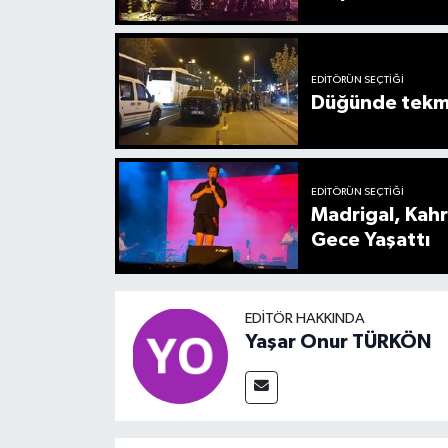
EDITÖRÜN SEÇTIĞI
Düğünde tekmel
EDITÖRÜN SEÇTIĞI
Madrigal, Kah
Gece Yaşattı
EDITÖR HAKKINDA
Yaşar Onur TÜRKÖN