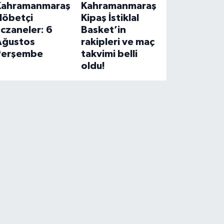
Kahramanmaraş
Kahramanmaraş
Nöbetçi
Kipaş İstiklal
czaneler: 6
Basket’in
Ağustos
rakipleri ve maç
Perşembe
takvimi belli
oldu!