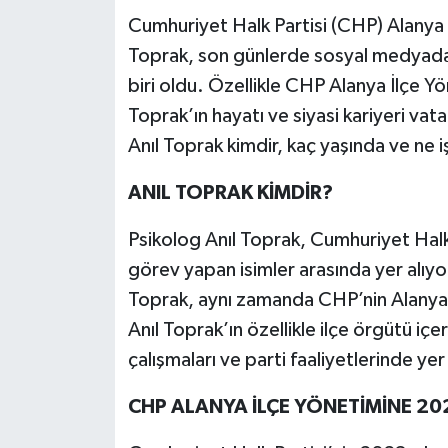
Cumhuriyet Halk Partisi (CHP) Alanya
Teknoloji
Toprak, son günlerde sosyal medyada
biri oldu. Özellikle CHP Alanya İlçe 
Yaşam
Toprak’ın hayatı ve siyasi kariyeri vata
Anıl Toprak kimdir, kaç yaşında ve ne 
KAHRAMANMARAŞ
ANIL TOPRAK KİMDİR?
Psikolog Anıl Toprak, Cumhuriyet Halk
görev yapan isimler arasında yer alıyo
Toprak, aynı zamanda CHP’nin Alanya’da
Anıl Toprak’ın özellikle ilçe örgütü iç
çalışmaları ve parti faaliyetlerinde yer a
CHP ALANYA İLÇE YÖNETİMİNE 202