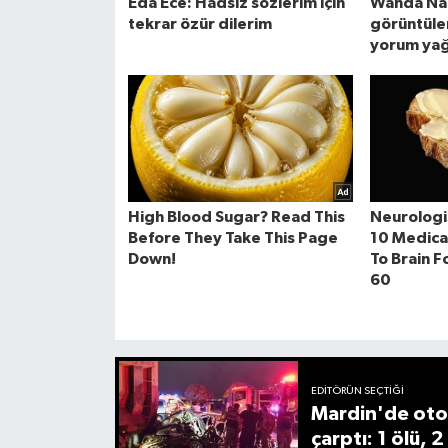
EDITÖRÜN SEÇTIĞI
Mardin'de oto
çarptı: 1 ölü, 2