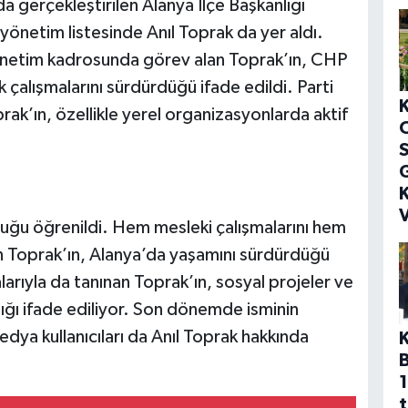
a gerçekleştirilen Alanya İlçe Başkanlığı
 yönetim listesinde Anıl Toprak da yer aldı.
yönetim kadrosunda görev alan Toprak’ın, CHP
 çalışmalarını sürdürdüğü ifade edildi. Parti
ak’ın, özellikle yerel organizasyonlarda aktif
S
G
K
V
duğu öğrenildi. Hem mesleki çalışmalarını hem
ren Toprak’ın, Alanya’da yaşamını sürdürdüğü
malarıyla da tanınan Toprak’ın, sosyal projeler ve
dığı ifade ediliyor. Son dönemde isminin
dya kullanıcıları da Anıl Toprak hakkında
1
t