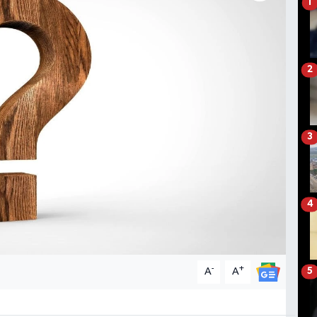
1
2
3
4
-
+
A
A
5