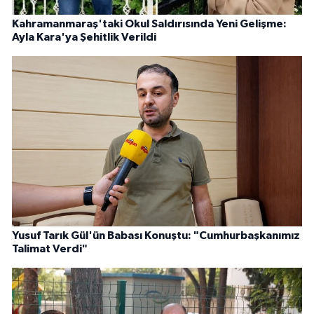
Kahramanmaraş'taki Okul Saldırısında Yeni Gelişme:
Ayla Kara'ya Şehitlik Verildi
Yusuf Tarık Gül'ün Babası Konuştu: "Cumhurbaşkanımız
Talimat Verdi"