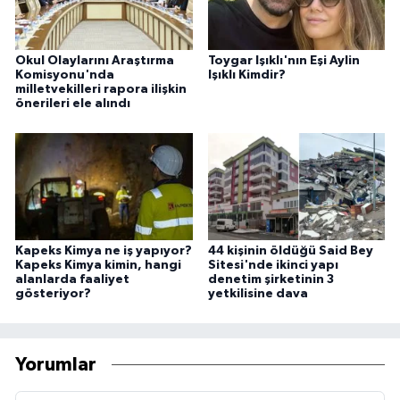
Okul Olaylarını Araştırma
Toygar Işıklı'nın Eşi Aylin
Komisyonu'nda
Işıklı Kimdir?
milletvekilleri rapora ilişkin
önerileri ele alındı
Kapeks Kimya ne iş yapıyor?
44 kişinin öldüğü Said Bey
Kapeks Kimya kimin, hangi
Sitesi'nde ikinci yapı
alanlarda faaliyet
denetim şirketinin 3
gösteriyor?
yetkilisine dava
Yorumlar