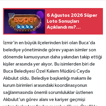
Teknoloji
6 Ağustos 2026 Süper
Loto Sonuçları
Yaşam
Açıklandı mı?
Kazandıran Numaralar
KAHRAMANMARAŞ
Belli Oldu mu?
İzmir'in en büyük ilçelerinden biri olan Buca'da
belediye yönetiminde görev yapan isimler son
dönemde kamuoyunun daha yakından takip ettiği
kişiler arasında yer alıyor. Bu isimlerden biri de
Buca Belediyesi Özel Kalem Müdürü Ceyda
Akbulut oldu. Belediye başkanlığı makamı ile
kurum birimleri arasındaki koordinasyonun
sağlanmasında önemli sorumluluklar üstlenen
Akbulut'un görev alanı ve kariyer geçmişi