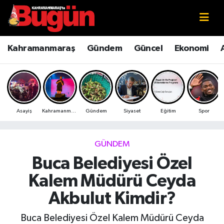
Kahramanmaraş
Kahramanmaraş Nöbetçi Eczaneler
Kahramanmaraş
Gündem
Güncel
Ekonomi
Kahramanmaraş Sokak Röportajları
Kahramanmaraş Hava Durumu
Bilim ve Teknoloji
Kahramanmaraş Namaz Vakitleri
Asayiş
Kahramanmaraş
Gündem
Siyaset
Eğitim
Spor
Çevre
Kahramanmaraş Trafik Yoğunluk Haritası
Eğitim
Süper Lig Puan Durumu ve Fikstür
GÜNDEM
Buca Belediyesi Özel
Ekonomi
Tüm Manşetler
Kalem Müdürü Ceyda
Genel
Son Dakika Haberleri
Akbulut Kimdir?
Güncel
Haber Arşivi
Buca Belediyesi Özel Kalem Müdürü Ceyda