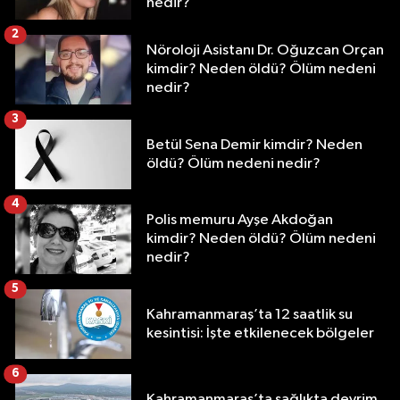
nedir?
2
Nöroloji Asistanı Dr. Oğuzcan Orçan
kimdir? Neden öldü? Ölüm nedeni
nedir?
3
Betül Sena Demir kimdir? Neden
öldü? Ölüm nedeni nedir?
4
Polis memuru Ayşe Akdoğan
kimdir? Neden öldü? Ölüm nedeni
nedir?
5
Kahramanmaraş’ta 12 saatlik su
kesintisi: İşte etkilenecek bölgeler
6
Kahramanmaraş’ta sağlıkta devrim