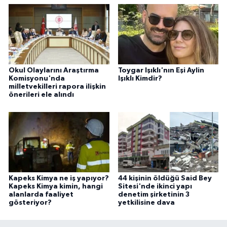
Okul Olaylarını Araştırma
Toygar Işıklı'nın Eşi Aylin
Komisyonu'nda
Işıklı Kimdir?
milletvekilleri rapora ilişkin
önerileri ele alındı
Kapeks Kimya ne iş yapıyor?
44 kişinin öldüğü Said Bey
Kapeks Kimya kimin, hangi
Sitesi'nde ikinci yapı
alanlarda faaliyet
denetim şirketinin 3
gösteriyor?
yetkilisine dava