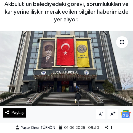
Akbulut'un belediyedeki görevi, sorumlulukları ve
Haberde İnsan
kariyerine ilişkin merak edilen bilgiler haberimizde
yer alıyor.
Kültür Sanat
Magazin
Manşet Altı
Manşetler
Resmi İlan
Sağlık
Paylaş
-
+
A
A
Spor
Yaşar Onur TÜRKÖN
01.06.2026 - 09:50
1
SürManşet