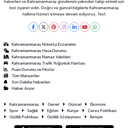
haberleri ve Kahramanmaraş gündemini yakından takip etmek için
bizi ziyaret edin. Doğru ve güncel bilgilerle Kahramanmaraş
halkına hizmet etmeye devam ediyoruz. Test
Kahramanmaraş Nöbetçi Eczaneler
Kahramanmaraş Hava Durumu
Kahramanmaraş Namaz Vakitleri
Kahramanmaraş Trafik Yoğunluk Haritası
Puan Durumu ve Fikstür
Tüm Manşetler
Son Dakika Haberleri
Haber Arşivi
Kahramanmaraş
Genel
Güncel
Ekonomi
Spor
Sağlık
Eğitim
Künye
Çerez Politikası
Gizlilik Politikası
Gizlilik Sözleşmesi
İletişim