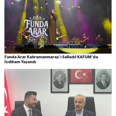
Funda Arar Kahramanmaraş’ı Salladı! KAFUM’da
İzdiham Yaşandı