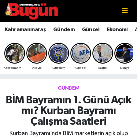
Kahramanmaraş
Kahramanmaraş Nöbetçi Eczaneler
Kahramanmaraş
Gündem
Güncel
Ekonomi
Kahramanmaraş Sokak Röportajları
Kahramanmaraş Hava Durumu
Bilim ve Teknoloji
Kahramanmaraş Namaz Vakitleri
Kahramanmaraş
Asayiş
Gündem
Güncel
Sağlık
Dünya
Çevre
Kahramanmaraş Trafik Yoğunluk Haritası
Eğitim
Süper Lig Puan Durumu ve Fikstür
GÜNDEM
BİM Bayramın 1. Günü Açık
Ekonomi
Tüm Manşetler
mı? Kurban Bayramı
Genel
Son Dakika Haberleri
Çalışma Saatleri
Güncel
Haber Arşivi
Kurban Bayramı’nda BİM marketlerin açık olup