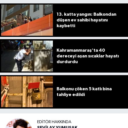
13. katta yangın: Balkondan
düşen ev sahibi hayatını
kaybetti
Kahramanmaraş'ta 40
dereceyi aşan sıcaklar hayatı
durdurdu
Balkonu çöken 5 katlı bina
tahliye edildi
EDITÖR HAKKINDA
SEVİLAY YUMUŞAK