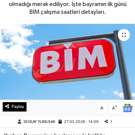
olmadığı merak ediliyor. İşte bayramın ilk günü
Haberde İnsan
BİM çalışma saatleri detayları.
Kültür Sanat
Magazin
Manşet Altı
Manşetler
Resmi İlan
Sağlık
Paylaş
-
+
A
A
Spor
SEVİLAY YUMUŞAK
27.05.2026 - 14:09
1
SürManşet