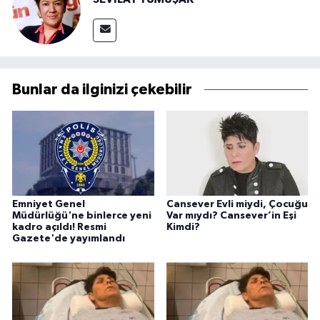
Bunlar da ilginizi çekebilir
Emniyet Genel
Cansever Evli miydi, Çocuğu
Müdürlüğü'ne binlerce yeni
Var mıydı? Cansever’in Eşi
kadro açıldı! Resmi
Kimdi?
Gazete'de yayımlandı