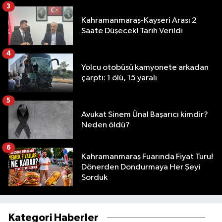
3
Kahramanmaraş-Kayseri Arası 2
Saate Düşecek! Tarih Verildi
4
Yolcu otobüsü kamyonete arkadan
çarptı: 1 ölü, 15 yaralı
5
Avukat Sinem Ünal Başarıcı kimdir?
Neden öldü?
6
Kahramanmaraş Fuarında Fiyat Turu!
Dönerden Dondurmaya Her Şeyi
Sorduk
Kategori Haberler