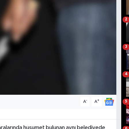
2
3
4
-
+
A
A
5
 aralarında husumet bulunan aynı belediyede
6