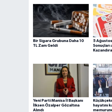
Bir Sigara Grubuna Daha 10
5 Ağustos
TL Zam Geldi
Sonuçları 
Kazandıra
Yeni Parti Manisa İl Başkanı
Küçükçek
İlksen Özalper Gözaltına
hayatını 
Alındı
memurunun