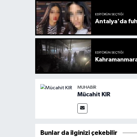
EDITÖRÜN SEÇTIĞI
Antalya'da fuh
EDITÖRÜN SEÇTIĞI
Kahramanmaraş
MUHABIR
Mücahit KIR
Bunlar da ilginizi çekebilir