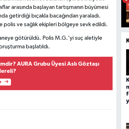
raflar arasında başlayan tartışmanın büyümesi
da getirdiği bıçakla bacağından yaraladı.
 polis ve sağlık ekipleri bölgeye sevk edildi.
taneye götürüldü. Polis M.G.'yi suç aletiyle
 soruşturma başlatıldı.
Kimdir? AURA Grubu Üyesi Aslı Göztaşı
ereli?
e
f