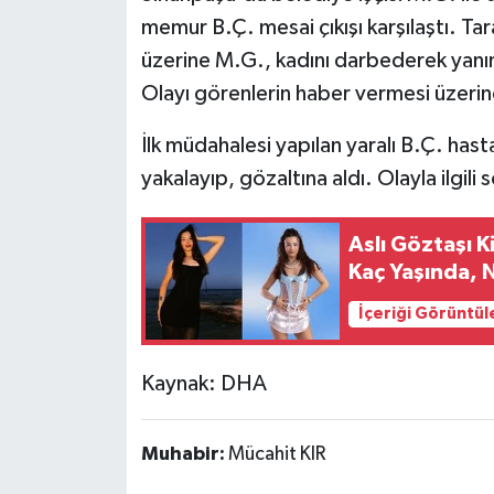
memur B.Ç. mesai çıkışı karşılaştı. Ta
Teknoloji
üzerine M.G., kadını darbederek yanın
Olayı görenlerin haber vermesi üzerine
Yaşam
İlk müdahalesi yapılan yaralı B.Ç. has
KAHRAMANMARAŞ
yakalayıp, gözaltına aldı. Olayla ilgili
Aslı Göztaşı 
Kaç Yaşında, N
İçeriği Görüntül
Kaynak: DHA
Muhabir:
Mücahit KIR