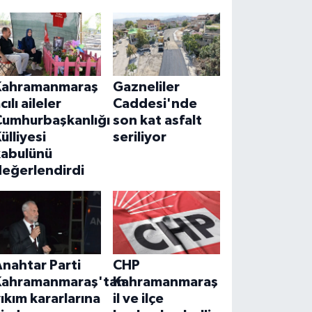
Kahramanmaraş
Gazneliler
cılı aileler
Caddesi'nde
Cumhurbaşkanlığı
son kat asfalt
ülliyesi
seriliyor
kabulünü
değerlendirdi
nahtar Parti
CHP
Kahramanmaraş'tan
Kahramanmaraş
ıkım kararlarına
il ve ilçe