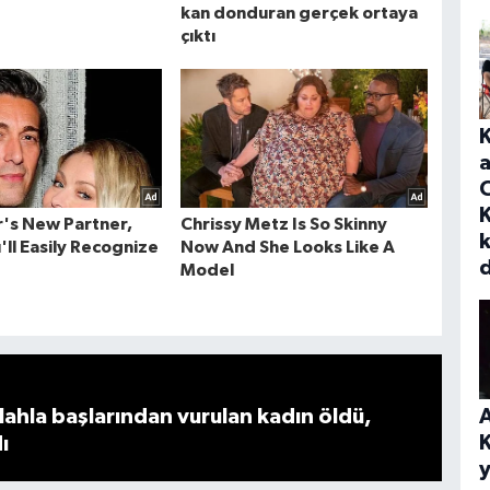
a
K
A
ahla başlarından vurulan kadın öldü,
ı
y