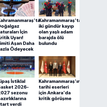
Kahramanmaraş'ta
Kahramanmaraş'ta
Doğalgaz
iki gündür kayıp
aturaları İçin
olan yaşlı adam
ritik Uyarı!
barajda ölü
imiti Aşan Daha
bulundu
Fazla Ödeyecek
ipaş İstiklal
Kahramanmaraş'ın
Basket 2026-
tarihi eserleri
2027 sezonu
için Ankara'da
azırlıklarına
kritik görüşme
tart verdi