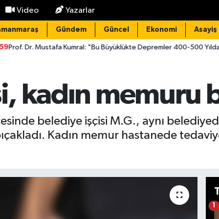
Video
Yazarlar
amanmaraş
Gündem
Güncel
Ekonomi
Asayiş
stafa Kumral: "Bu Büyüklükte Depremler 400-500 Yılda Bir Oluyor"
si, kadın memuru b
esinde belediye işçisi M.G., aynı belediye
ıçakladı. Kadın memur hastanede tedaviye
1