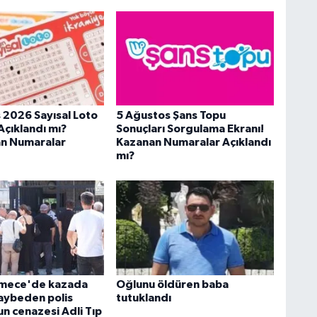
 2026 Sayısal Loto
5 Ağustos Şans Topu
Açıklandı mı?
Sonuçları Sorgulama Ekranı!
n Numaralar
Kazanan Numaralar Açıklandı
mı?
mece'de kazada
Oğlunu öldüren baba
kaybeden polis
tutuklandı
 cenazesi Adli Tıp