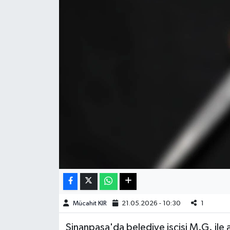
Haberde İnsan
Kültür Sanat
Magazin
Manşet Altı
Manşetler
Resmi İlan
Sağlık
Spor
Mücahit KIR
21.05.2026 - 10:30
1
Sinanpaşa'da belediye işçisi M.G. ile
SürManşet