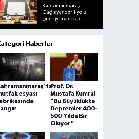
Kahramanmaraş-
Çağlayancerit yolu
güneyi imar planı
masaya yatırıldı
Kategori Haberler
Kahramanmaraş'ta
Prof. Dr.
mutfak eşyası
Mustafa Kumral:
abrikasında
"Bu Büyüklükte
yangın
Depremler 400-
500 Yılda Bir
Oluyor"