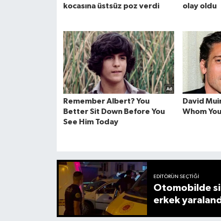
EDITÖRÜN SEÇTIĞI
Otomobilde sil
erkek yaraland