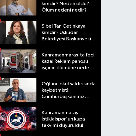
kimdir? Neden öldü?
Ölüm nedeni nedir?
Sibel Tan Çetinkaya
kimdir? Üsküdar
Belediyesi Başkanvekili
olarak hangi
görevlerde bulundu?
Kahramanmaraş'ta feci
kaza! Reklam panosu
işçinin ölümüne neden
oldu
Oğlunu okul saldırısında
kaybetmişti:
Cumhurbaşkanımız
taleplerimizi olumlu
karşıladı
Kahramanmaraş
İstiklalspor'un kupa
takvimi duyuruldu!