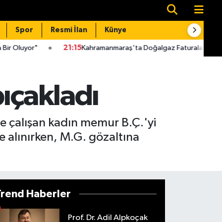
Spor
Resmi İlan
Künye
İletişim
21:15
Kahramanmaraş'ta Doğalgaz Faturaları İçin Kritik Uyarı! Li
ıçakladı
de çalışan kadın memur B.Ç.'yi
 alınırken, M.G. gözaltına
Trend Haberler
Prof. Dr. Adil Alpkoçak