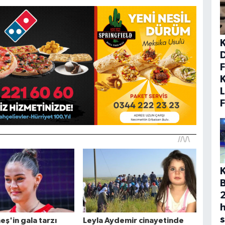
F
K
L
K
h
s