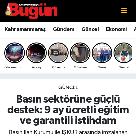
Kahramanmaraş
Kahramanmaraş Nöbetçi Eczaneler
Kahramanmaraş
Gündem
Güncel
Ekonomi
Kahramanmaraş Sokak Röportajları
Kahramanmaraş Hava Durumu
Bilim ve Teknoloji
Kahramanmaraş Namaz Vakitleri
Kahramanmaraş
Asayiş
Güvenlik
Gündem
Genel
Güncel
Çevre
Kahramanmaraş Trafik Yoğunluk Haritası
Eğitim
Süper Lig Puan Durumu ve Fikstür
GÜNCEL
Basın sektörüne güçlü
Ekonomi
Tüm Manşetler
destek: 9 ay ücretli eğitim
Genel
Son Dakika Haberleri
ve garantili istihdam
Güncel
Haber Arşivi
Basın İlan Kurumu ile İŞKUR arasında imzalanan