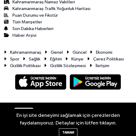
Kahramanmaraş Namaz Vakitleri
Kahramanmaraş Trafik Yoğunluk Haritası
Puan Durumu ve Fikstür
Tüm Manşetler
Son Dakika Haberleri
Haber Arşivi
Kahramanmaraş
Genel
Güncel
Ekonomi
Spor
Sağlık
Eğitim
Künye
Çerez Politikası
Gizlilik Politikası
Gizlilik Sözleşmesi
İletişim
RSS
Copyright © 2026. Her hakkı saklıdır.
En iyi site deneyimi sağlamak için çerezlerden
faydalanıyoruz. Detaylar için lütfen tıklayın.
Haber Yazılımı:
TE Bilişim
TAMAM