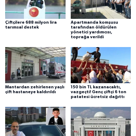
Çiftçilere 688 milyon lira
Apartmanda komşusu
tarımsal destek
tarafından öldürülen
yönetici yardımcısı,
toprağa verildi
Mantardan zehirlenen yaşlı
150 bin TL kazanacaktı,
çift hastaneye kaldırıldı
vazgeçti! Genç çiftçi 6 ton
patatesi ücretsiz dağıttı