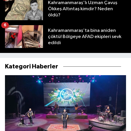
Kahramanmaraş'lı Uzman Çavuş
Ökkeş Altıntaş kimdir? Neden
öldü?
6
Kahramanmaraş'ta bina aniden
çöktü! Bölgeye AFAD ekipleri sevk
edildi
Kategori Haberler