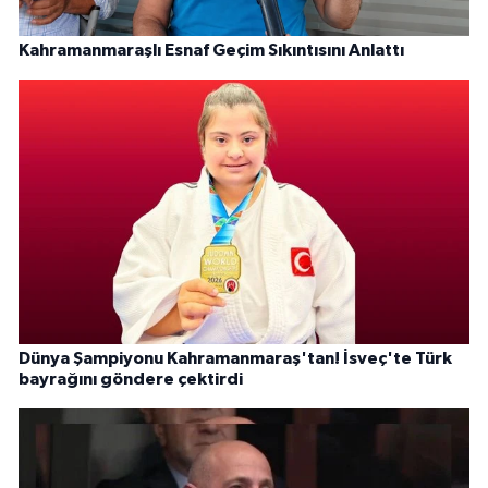
Kahramanmaraşlı Esnaf Geçim Sıkıntısını Anlattı
Dünya Şampiyonu Kahramanmaraş'tan! İsveç'te Türk
bayrağını göndere çektirdi