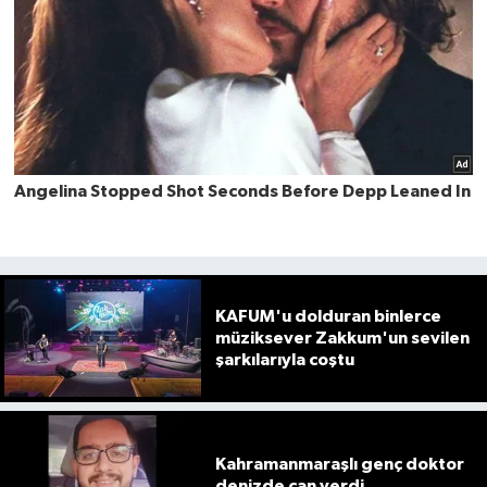
KAFUM'u dolduran binlerce
müziksever Zakkum'un sevilen
şarkılarıyla coştu
Kahramanmaraşlı genç doktor
denizde can verdi