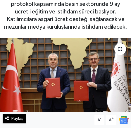
protokol kapsamında basın sektöründe 9 ay
Haberde İnsan
ücretli eğitim ve istihdam süreci başlıyor.
Katılımcılara asgari ücret desteği sağlanacak ve
Kültür Sanat
mezunlar medya kuruluşlarında istihdam edilecek.
Magazin
Manşet Altı
Manşetler
Resmi İlan
Sağlık
Spor
Paylaş
-
+
A
A
SürManşet