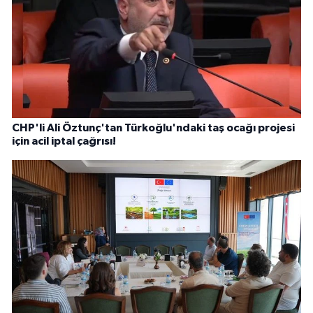
CHP'li Ali Öztunç'tan Türkoğlu'ndaki taş ocağı projesi
için acil iptal çağrısı!