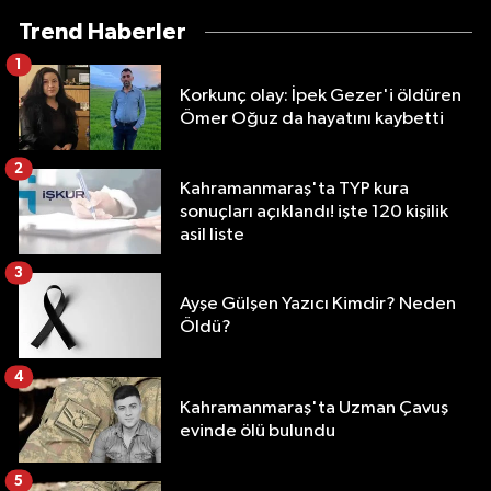
Trend Haberler
1
Korkunç olay: İpek Gezer'i öldüren
Ömer Oğuz da hayatını kaybetti
2
Kahramanmaraş'ta TYP kura
sonuçları açıklandı! işte 120 kişilik
asil liste
3
Ayşe Gülşen Yazıcı Kimdir? Neden
Öldü?
4
Kahramanmaraş'ta Uzman Çavuş
evinde ölü bulundu
5