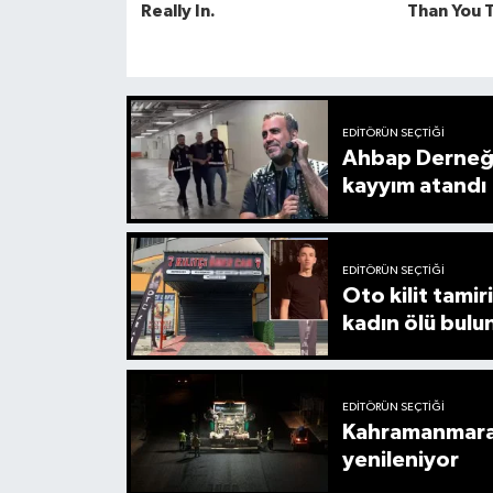
EDITÖRÜN SEÇTIĞI
Ahbap Derneği'
kayyım atandı
EDITÖRÜN SEÇTIĞI
Oto kilit tamiri
kadın ölü bulu
EDITÖRÜN SEÇTIĞI
Kahramanmaraş
yenileniyor