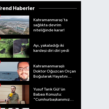
Trend Haberler
Kahramanmaraş’ta
sağlıkta devrim
niteliğinde karar!
Ayı, yakaladığı iki
kardeşi diri diri yedi
Kahramanmaraşlı
Doktor Oğuzcan Orçan
Boğularak Hayatını
Kaybetti
Yusuf Tarık Gül'ün
Babası Konuştu:
"Cumhurbaşkanımız
Talimat Verdi"