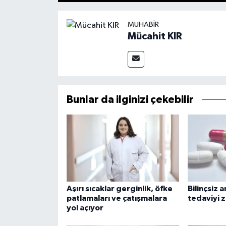
MUHABIR
Mücahit KIR
Bunlar da ilginizi çekebilir
Aşırı sıcaklar gerginlik, öfke
Bilinçsiz a
patlamaları ve çatışmalara
tedaviyi z
yol açıyor