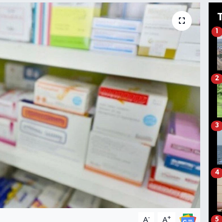
1
2
3
4
-
+
A
A
5