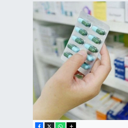
Haberde İnsan
Kültür Sanat
Magazin
Manşet Altı
Manşetler
Resmi İlan
Sağlık
Spor
SürManşet