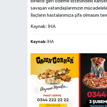
birlikte geri ödeme listesindeki kanser
savaşan vatandaşlarımızın mücadelel
İlaçların hastalarımıza şifa olmasını t
Kaynak: İHA
Kaynak:
İHA