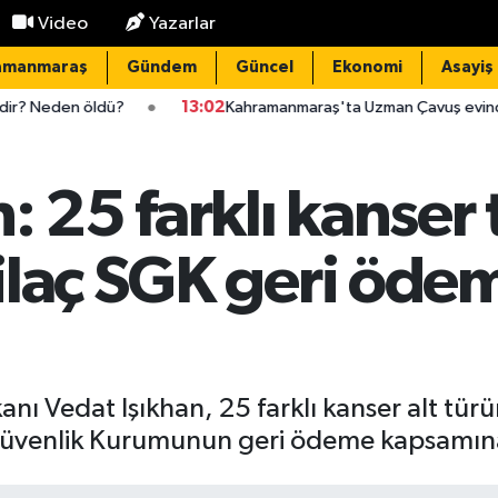
Video
Yazarlar
amanmaraş
Gündem
Güncel
Ekonomi
Asayiş
13:02
Kahramanmaraş'ta Uzman Çavuş evinde ölü bulundu
: 25 farklı kanser 
ilaç SGK geri öd
nı Vedat Işıkhan, 25 farklı kanser alt tür
Güvenlik Kurumunun geri ödeme kapsamına a