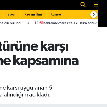
Spor
Resmi İlan
Künye
İletişim
12:51
Kahramanmaraş'ta TYP kura sonuçları açıklandı! işte 120 kişilik
türüne karşı
eme kapsamına
üne karşı uygulanan 5
lındığını açıkladı.