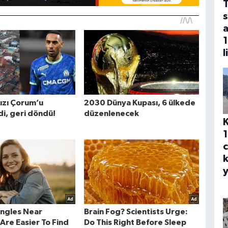
s
a
1
l
1
c
k