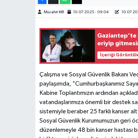
Mücahit KIR
10.07.2025 - 09:04
10.07.20
Teknoloji
Yaşam
Gaziantep’te y
eriyip gitmesi
KAHRAMANMARAŞ
İçeriği Görüntül
Çalışma ve Sosyal Güvenlik Bakanı Ve
paylaşımda, "Cumhurbaşkanımız Sayı
Kabine Toplantımızın ardından açıkla
vatandaşlarımıza önemli bir destek sa
sistemiyle beraber 25 farklı kanser al
Sosyal Güvenlik Kurumumuzun geri öd
düzenlemeyle 48 bin kanser hastası 