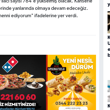
 ilacı sayısı 784'e yükselmiş olacak. Kanserle
y
erinde yanlarında olmaya devam edeceğiz.
emenni ediyorum" ifadelerine yer verdi.
e