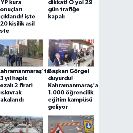
TYP kura
dikkat! O yol 29
onuçları
gün trafiğe
çıklandı! işte
kapalı
20 kişilik asil
iste
Kahramanmaraş'ta
Başkan Görgel
3 yıl hapis
duyurdu!
ezalı 2 firari
Kahramanmaraş'a
ıskıvrak
1.000 öğrencilik
yakalandı
eğitim kampüsü
geliyor