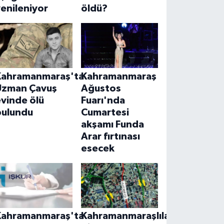
enileniyor
öldü?
Kahramanmaraş'ta
Kahramanmaraş
Uzman Çavuş
Ağustos
vinde ölü
Fuarı'nda
bulundu
Cumartesi
akşamı Funda
Arar fırtınası
esecek
Kahramanmaraş'ta
Kahramanmaraşlılar