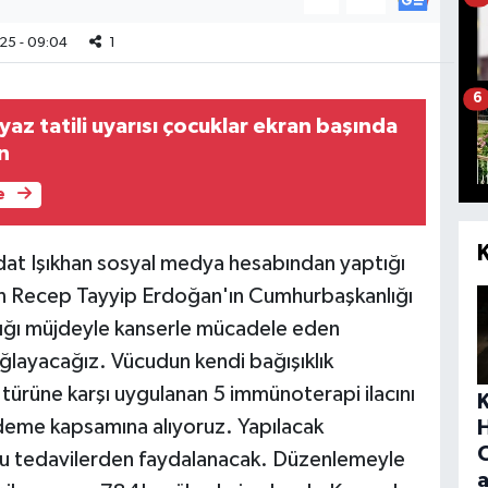
25 - 09:04
1
6
az tatili uyarısı çocuklar ekran başında
n
e
dat Işıkhan sosyal medya hesabından yaptığı
n Recep Tayyip Erdoğan'ın Cumhurbaşkanlığı
dığı müjdeyle kanserle mücadele eden
ğlayacağız. Vücudun kendi bağışıklık
t türüne karşı uygulanan 5 immünoterapi ilacını
eme kapsamına alıyoruz. Yapılacak
bu tedavilerden faydalanacak. Düzenlemeyle