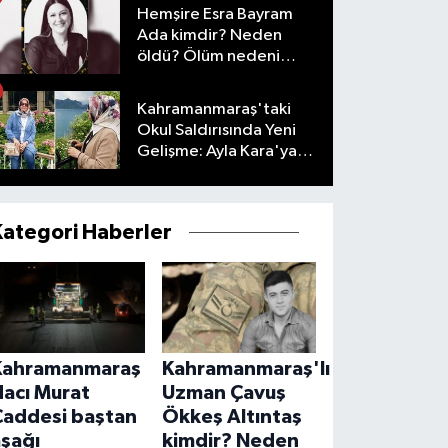
Hemşire Esra Bayram
Ada kimdir? Neden
öldü? Ölüm nedeni
nedir?
Kahramanmaraş'taki
Okul Saldırısında Yeni
Gelişme: Ayla Kara'ya
Şehitlik Verildi
Kategori Haberler
Kahramanmaraş
Kahramanmaraş'lı
Hacı Murat
Uzman Çavuş
Caddesi baştan
Ökkeş Altıntaş
aşağı
kimdir? Neden