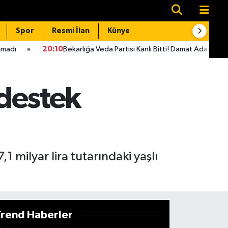
Spor
Resmi İlan
Künye
İletişim
:10
Bekarlığa Veda Partisi Kanlı Bitti! Damat Adayı Cezaevine Girdi
 destek
 milyar lira tutarındaki yaşlı
Trend Haberler