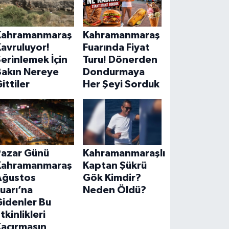
Kahramanmaraş
Kahramanmaraş
avruluyor!
Fuarında Fiyat
erinlemek İçin
Turu! Dönerden
Bakın Nereye
Dondurmaya
ittiler
Her Şeyi Sorduk
Pazar Günü
Kahramanmaraşlı
Kahramanmaraş
Kaptan Şükrü
Ağustos
Gök Kimdir?
uarı’na
Neden Öldü?
Gidenler Bu
tkinlikleri
Kaçırmasın