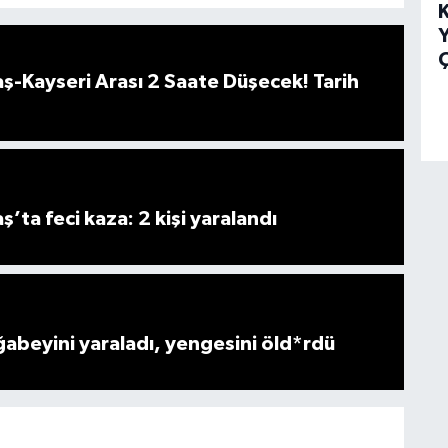
K
Y
Ç
-Kayseri Arası 2 Saate Düşecek! Tarih
ta feci kaza: 2 kişi yaralandı
ğabeyini yaraladı, yengesini öld*rdü