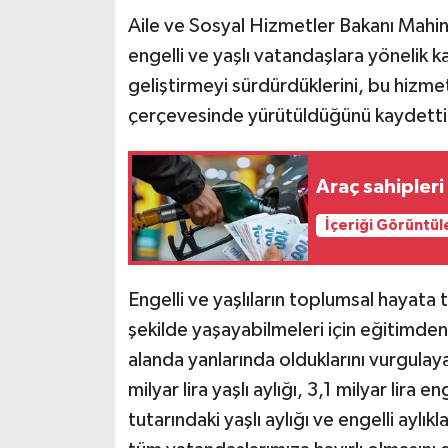
Aile ve Sosyal Hizmetler Bakanı Mahin
Teknoloji
engelli ve yaşlı vatandaşlara yönelik 
geliştirmeyi sürdürdüklerini, bu hizmetl
Yaşam
çerçevesinde yürütüldüğünü kaydetti
KAHRAMANMARAŞ
Araç sahipleri
İçeriği Görüntül
Engelli ve yaşlıların toplumsal hayata t
şekilde yaşayabilmeleri için eğitimde
alanda yanlarında olduklarını vurgulay
milyar lira yaşlı aylığı, 3,1 milyar lira 
tutarındaki yaşlı aylığı ve engelli ayl