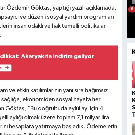
ur Özdemir Göktaş, yaptığı yazılı açıklamada,
6
kapsayıcı ve düzenli sosyal yardım programları
erin insan odaklı ve hak temelli politikalar
.
 dikkat: Akaryakıta indirim geliyor
e
am ve etkin katılımlarının yanı sıra bağımsız
n sağlığa, ekonomiden sosyal hayata her
K
an Göktaş, "Bu doğrultuda eylül ayı için 4
T
engelli aylığı olmak üzere toplam 7,1 milyar lira
ıklarını hesaplara yatırmaya başladık. Ödemelerin