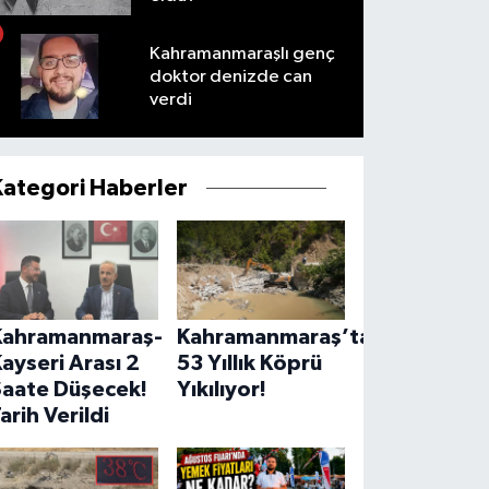
Kahramanmaraşlı genç
doktor denizde can
verdi
Kategori Haberler
Kahramanmaraş-
Kahramanmaraş’ta
ayseri Arası 2
53 Yıllık Köprü
Saate Düşecek!
Yıkılıyor!
arih Verildi