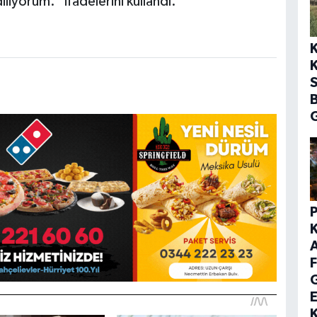
iliyorum." ifadelerini kullandı.
K
S
G
F
E