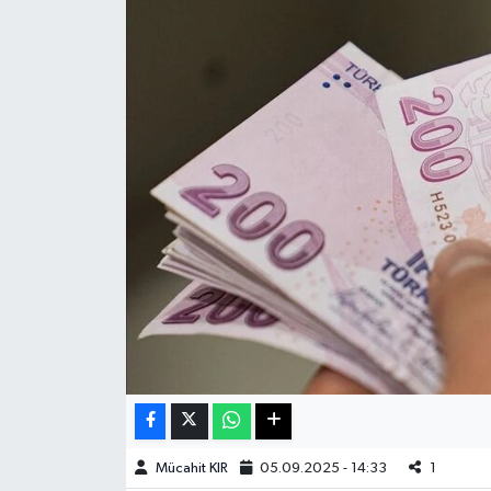
Haberde İnsan
Kültür Sanat
Magazin
Manşet Altı
Manşetler
Resmi İlan
Sağlık
Spor
Mücahit KIR
05.09.2025 - 14:33
1
SürManşet