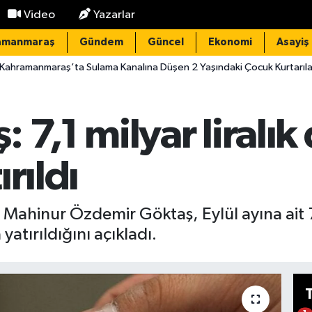
Video
Yazarlar
amanmaraş
Gündem
Güncel
Ekonomi
Asayiş
a Sulama Kanalına Düşen 2 Yaşındaki Çocuk Kurtarılamadı
20
 7,1 milyar liralık
rıldı
Mahinur Özdemir Göktaş, Eylül ayına ait 7,1
yatırıldığını açıkladı.