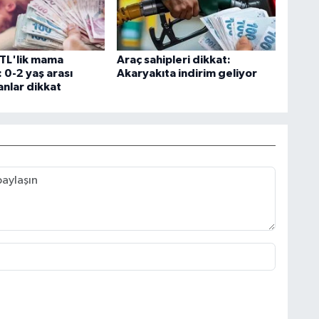
 TL'lik mama
Araç sahipleri dikkat:
 0-2 yaş arası
Akaryakıta indirim geliyor
anlar dikkat