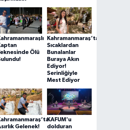
Kahramanmaraşlı
Kahramanmaraş’ta
Kaptan
Sıcaklardan
Teknesinde Ölü
Bunalanlar
Bulundu!
Buraya Akın
Ediyor!
Serinliğiyle
Mest Ediyor
Kahramanmaraş’ta
KAFUM'u
sırlık Gelenek!
dolduran