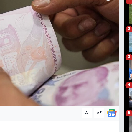
1
2
3
4
-
+
A
A
5