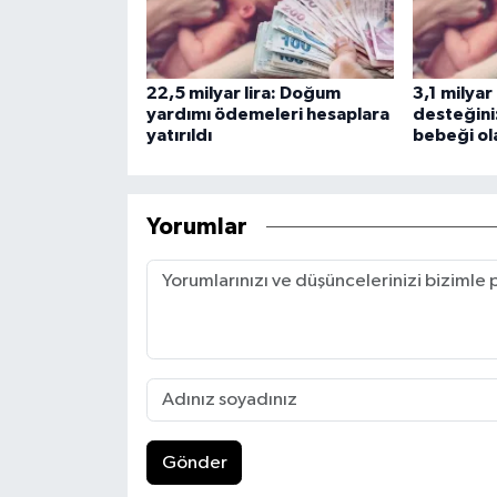
22,5 milyar lira: Doğum
3,1 milyar
yardımı ödemeleri hesaplara
desteğini:
yatırıldı
bebeği ol
Yorumlar
Gönder