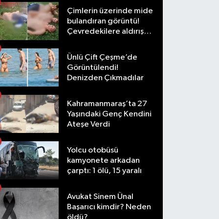
Çimlerin üzerinde mide
bulandıran görüntü!
Çevredekilere aldırış
etmediler
Ünlü Çift Çeşme’de
Görüntülendi!
Denizden Çıkmadılar
Kahramanmaraş’ta 27
Yaşındaki Genç Kendini
Ateşe Verdi
Yolcu otobüsü
kamyonete arkadan
çarptı: 1 ölü, 15 yaralı
Avukat Sinem Ünal
Başarıcı kimdir? Neden
öldü?