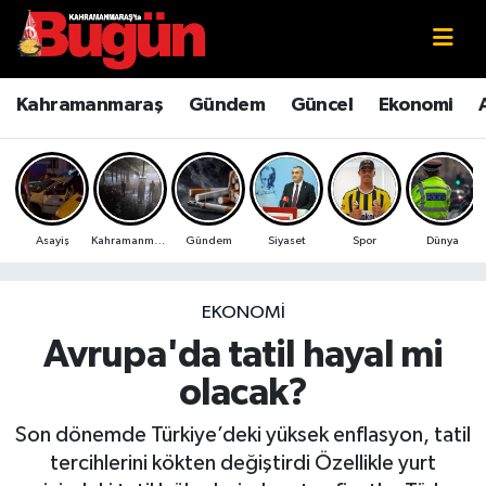
Kahramanmaraş
Kahramanmaraş Nöbetçi Eczaneler
Kahramanmaraş
Gündem
Güncel
Ekonomi
Kahramanmaraş Sokak Röportajları
Kahramanmaraş Hava Durumu
Bilim ve Teknoloji
Kahramanmaraş Namaz Vakitleri
Asayiş
Kahramanmaraş
Gündem
Siyaset
Spor
Dünya
Çevre
Kahramanmaraş Trafik Yoğunluk Haritası
Eğitim
Süper Lig Puan Durumu ve Fikstür
EKONOMI
Avrupa'da tatil hayal mi
Ekonomi
Tüm Manşetler
olacak?
Genel
Son Dakika Haberleri
Son dönemde Türkiye’deki yüksek enflasyon, tatil
tercihlerini kökten değiştirdi Özellikle yurt
Güncel
Haber Arşivi