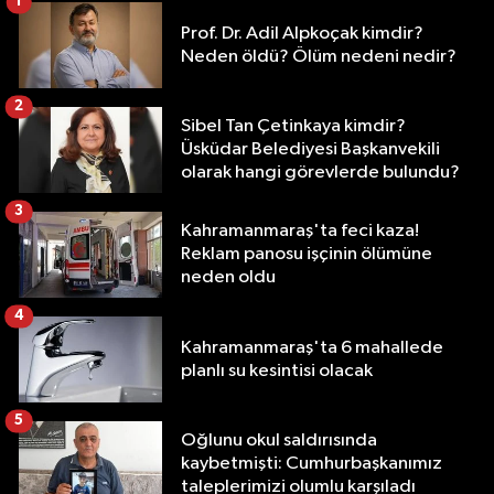
1
Prof. Dr. Adil Alpkoçak kimdir?
Neden öldü? Ölüm nedeni nedir?
2
Sibel Tan Çetinkaya kimdir?
Üsküdar Belediyesi Başkanvekili
olarak hangi görevlerde bulundu?
3
Kahramanmaraş'ta feci kaza!
Reklam panosu işçinin ölümüne
neden oldu
4
Kahramanmaraş'ta 6 mahallede
planlı su kesintisi olacak
5
Oğlunu okul saldırısında
kaybetmişti: Cumhurbaşkanımız
taleplerimizi olumlu karşıladı