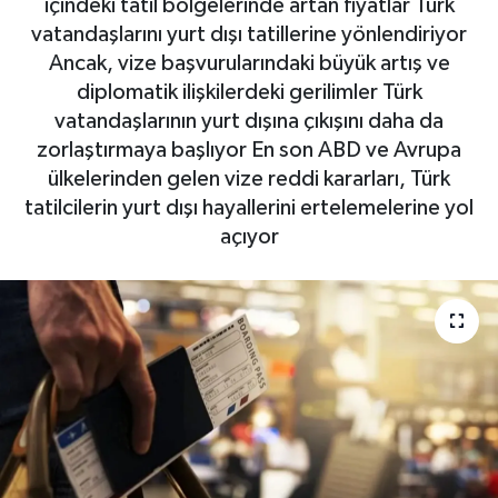
içindeki tatil bölgelerinde artan fiyatlar Türk
vatandaşlarını yurt dışı tatillerine yönlendiriyor
Haberde İnsan
Ancak, vize başvurularındaki büyük artış ve
diplomatik ilişkilerdeki gerilimler Türk
Kültür Sanat
vatandaşlarının yurt dışına çıkışını daha da
zorlaştırmaya başlıyor En son ABD ve Avrupa
Magazin
ülkelerinden gelen vize reddi kararları, Türk
tatilcilerin yurt dışı hayallerini ertelemelerine yol
Manşet Altı
açıyor
Manşetler
Resmi İlan
Sağlık
Spor
SürManşet