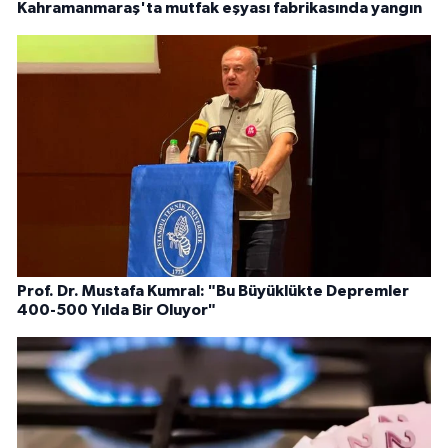
Kahramanmaraş'ta mutfak eşyası fabrikasında yangın
Prof. Dr. Mustafa Kumral: "Bu Büyüklükte Depremler
400-500 Yılda Bir Oluyor"