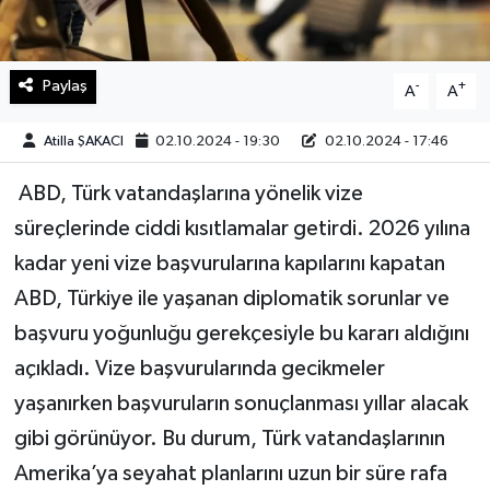
Teknoloji
Paylaş
-
+
A
A
Yaşam
Atilla ŞAKACI
02.10.2024 - 19:30
02.10.2024 - 17:46
KAHRAMANMARAŞ
ABD, Türk vatandaşlarına yönelik vize
süreçlerinde ciddi kısıtlamalar getirdi. 2026 yılına
kadar yeni vize başvurularına kapılarını kapatan
ABD, Türkiye ile yaşanan diplomatik sorunlar ve
başvuru yoğunluğu gerekçesiyle bu kararı aldığını
açıkladı. Vize başvurularında gecikmeler
yaşanırken başvuruların sonuçlanması yıllar alacak
gibi görünüyor. Bu durum, Türk vatandaşlarının
Amerika’ya seyahat planlarını uzun bir süre rafa