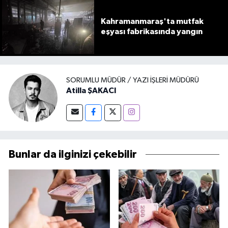
Kahramanmaraş'ta mutfak
eşyası fabrikasında yangın
SORUMLU MÜDÜR / YAZI İŞLERI MÜDÜRÜ
Atilla ŞAKACI
Bunlar da ilginizi çekebilir