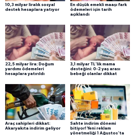
10,3 milyar liralık sosyal
En düşük emekli maaşı fark
destek hesaplara yatıyor
ödemeleri için tarih
açıklandı
22,5 milyar lira: Doğum
3,1 milyar TL'lik mama
yardımı ödemeleri
desteğini: 0-2 yaş arası
hesaplara yatırıldı
bebeği olanlar dikkat
Araç sahipleri dikkat:
Sahte indirim dönemi
Akaryakıta indirim geliyor
bitiyor! Yeni reklam
yönetmeliği 1 Ağustos'ta