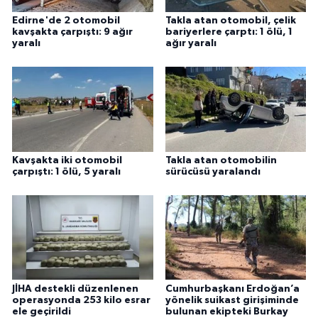
Edirne'de 2 otomobil
Takla atan otomobil, çelik
kavşakta çarpıştı: 9 ağır
bariyerlere çarptı: 1 ölü, 1
yaralı
ağır yaralı
Kavşakta iki otomobil
Takla atan otomobilin
çarpıştı: 1 ölü, 5 yaralı
sürücüsü yaralandı
JİHA destekli düzenlenen
Cumhurbaşkanı Erdoğan’a
operasyonda 253 kilo esrar
yönelik suikast girişiminde
ele geçirildi
bulunan ekipteki Burkay