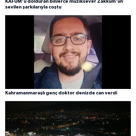
KAFUM'u dolduran binlerce müziksever Zakkum'un
sevilen şarkılarıyla coştu
Kahramanmaraşlı genç doktor denizde can verdi