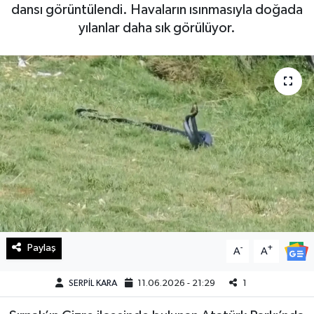
dansı görüntülendi. Havaların ısınmasıyla doğada
Haberde İnsan
yılanlar daha sık görülüyor.
Kültür Sanat
Magazin
Manşet Altı
Manşetler
Resmi İlan
Sağlık
Paylaş
-
+
A
A
Spor
SERPİL KARA
11.06.2026 - 21:29
1
SürManşet