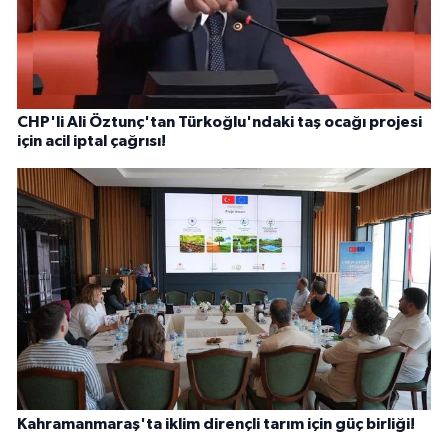
CHP'li Ali Öztunç'tan Türkoğlu'ndaki taş ocağı projesi
için acil iptal çağrısı!
Kahramanmaraş'ta iklim dirençli tarım için güç birliği!