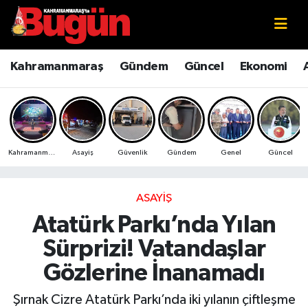
Kahramanmaraş
Kahramanmaraş Nöbetçi Eczaneler
Kahramanmaraş
Gündem
Güncel
Ekonomi
Kahramanmaraş Sokak Röportajları
Kahramanmaraş Hava Durumu
Bilim ve Teknoloji
Kahramanmaraş Namaz Vakitleri
Kahramanmaraş
Asayiş
Güvenlik
Gündem
Genel
Güncel
Çevre
Kahramanmaraş Trafik Yoğunluk Haritası
Eğitim
Süper Lig Puan Durumu ve Fikstür
ASAYIŞ
Atatürk Parkı’nda Yılan
Ekonomi
Tüm Manşetler
Sürprizi! Vatandaşlar
Genel
Son Dakika Haberleri
Gözlerine İnanamadı
Güncel
Haber Arşivi
Şırnak Cizre Atatürk Parkı’nda iki yılanın çiftleşme