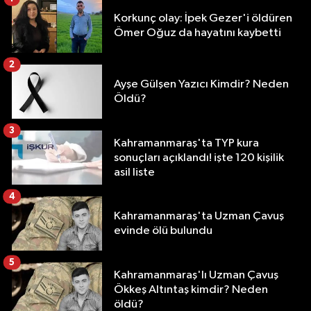
Korkunç olay: İpek Gezer'i öldüren
Ömer Oğuz da hayatını kaybetti
2
Ayşe Gülşen Yazıcı Kimdir? Neden
Öldü?
3
Kahramanmaraş'ta TYP kura
sonuçları açıklandı! işte 120 kişilik
asil liste
4
Kahramanmaraş'ta Uzman Çavuş
evinde ölü bulundu
5
Kahramanmaraş'lı Uzman Çavuş
Ökkeş Altıntaş kimdir? Neden
öldü?