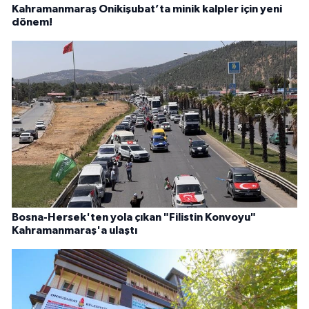
Kahramanmaraş Onikişubat’ta minik kalpler için yeni
dönem!
Bosna-Hersek'ten yola çıkan "Filistin Konvoyu"
Kahramanmaraş'a ulaştı