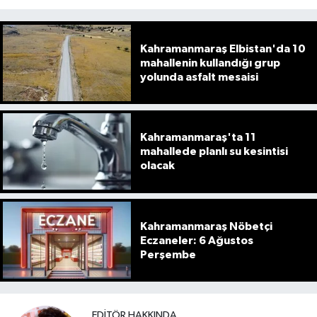
Kahramanmaraş Elbistan'da 10
mahallenin kullandığı grup
yolunda asfalt mesaisi
Kahramanmaraş'ta 11
mahallede planlı su kesintisi
olacak
Kahramanmaraş Nöbetçi
Eczaneler: 6 Ağustos
Perşembe
EDITÖR HAKKINDA