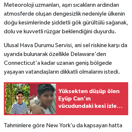
Meteoroloji uzmanları, aşırı sıcakların ardından
atmosferde oluşan dengesizlik nedeniyle ülkenin
doğu kesimlerinde şiddetli gök gürültülü sağanak,
dolu ve kuvvetli rüzgar beklendiğini duyurdu.
Ulusal Hava Durumu Servisi, ani sel riskine karşı da
uyarıda bulunarak özellikle Delaware'den
Connecticut'a kadar uzanan geniş bölgede
yaşayan vatandaşların dikkatli olmalarını istedi.
Yüksekten düşüp ölen
Eyüp Can'ın
vücudundaki kesi izleri
araştırılıyor
Tahminlere göre New York'u da kapsayan hatta