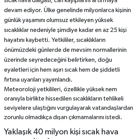
sıcak hava dalgası, can kayıplarını artırmaya
devam ediyor. Ülke genelinde milyonlarca kişinin
Teknoloji
günlük yaşamını olumsuz etkileyen yüksek
sıcaklıklar nedeniyle şimdiye kadar en az 25 kişi
Yaşam
hayatını kaybetti. Yetkililer, sıcaklıkların
KAHRAMANMARAŞ
önümüzdeki günlerde de mevsim normallerinin
üzerinde seyredeceğini belirtirken, doğu
eyaletleri için hem aşırı sıcak hem de şiddetli
fırtına uyarıları yayımlandı.
Meteoroloji yetkilileri, özellikle yüksek nem
oranıyla birlikte hissedilen sıcaklıkların tehlikeli
seviyelere ulaştığını vurgulayarak vatandaşlardan
zorunlu olmadıkça dışarı çıkmamalarını istedi.
Yaklaşık 40 milyon kişi sıcak hava