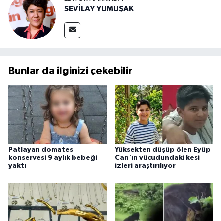
SEVİLAY YUMUŞAK
Bunlar da ilginizi çekebilir
Patlayan domates
Yüksekten düşüp ölen Eyüp
konservesi 9 aylık bebeği
Can'ın vücudundaki kesi
yaktı
izleri araştırılıyor