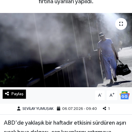
fırtına uyarıları yapıldı.
Haberde İnsan
Kültür Sanat
Magazin
Manşet Altı
Manşetler
Resmi İlan
Paylaş
-
+
A
A
Sağlık
SEVİLAY YUMUŞAK
06.07.2026 - 09:40
1
Spor
ABD'de yaklaşık bir haftadır etkisini sürdüren aşırı
SürManşet