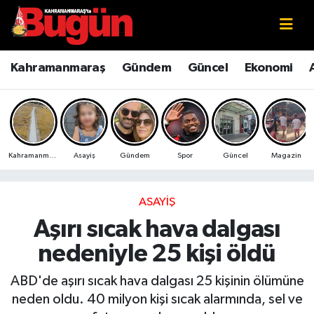
Kahramanmaraş
Kahramanmaraş Nöbetçi Eczaneler
Kahramanmaraş
Gündem
Güncel
Ekonomi
Kahramanmaraş Sokak Röportajları
Kahramanmaraş Hava Durumu
Bilim ve Teknoloji
Kahramanmaraş Namaz Vakitleri
Kahramanmaraş
Asayiş
Gündem
Spor
Güncel
Magazin
Çevre
Kahramanmaraş Trafik Yoğunluk Haritası
Eğitim
Süper Lig Puan Durumu ve Fikstür
ASAYIŞ
Aşırı sıcak hava dalgası
Ekonomi
Tüm Manşetler
nedeniyle 25 kişi öldü
Genel
Son Dakika Haberleri
ABD'de aşırı sıcak hava dalgası 25 kişinin ölümüne
neden oldu. 40 milyon kişi sıcak alarmında, sel ve
Güncel
Haber Arşivi