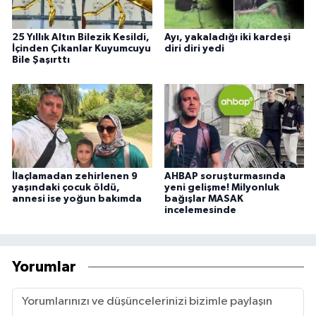
25 Yıllık Altın Bilezik Kesildi,
Ayı, yakaladığı iki kardeşi
İçinden Çıkanlar Kuyumcuyu
diri diri yedi
Bile Şaşırttı
İlaçlamadan zehirlenen 9
AHBAP soruşturmasında
yaşındaki çocuk öldü,
yeni gelişme! Milyonluk
annesi ise yoğun bakımda
bağışlar MASAK
incelemesinde
Yorumlar