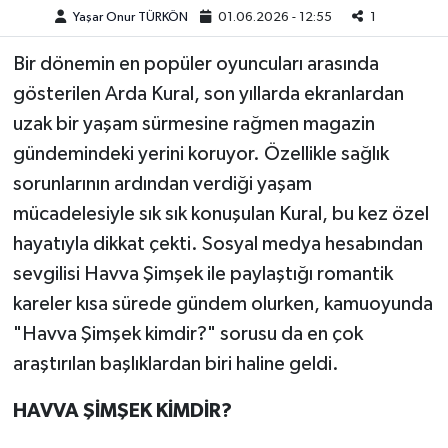
Yaşar Onur TÜRKÖN
01.06.2026 - 12:55
1
Teknoloji
Bir dönemin en popüler oyuncuları arasında
gösterilen Arda Kural, son yıllarda ekranlardan
Yaşam
uzak bir yaşam sürmesine rağmen magazin
KAHRAMANMARAŞ
gündemindeki yerini koruyor. Özellikle sağlık
sorunlarının ardından verdiği yaşam
mücadelesiyle sık sık konuşulan Kural, bu kez özel
hayatıyla dikkat çekti. Sosyal medya hesabından
sevgilisi Havva Şimşek ile paylaştığı romantik
kareler kısa sürede gündem olurken, kamuoyunda
"Havva Şimşek kimdir?" sorusu da en çok
araştırılan başlıklardan biri haline geldi.
HAVVA ŞİMŞEK KİMDİR?