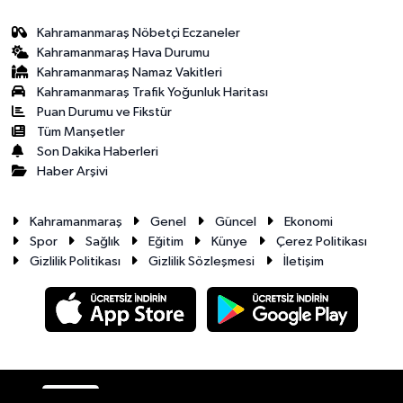
Kahramanmaraş Nöbetçi Eczaneler
Kahramanmaraş Hava Durumu
Kahramanmaraş Namaz Vakitleri
Kahramanmaraş Trafik Yoğunluk Haritası
Puan Durumu ve Fikstür
Tüm Manşetler
Son Dakika Haberleri
Haber Arşivi
Kahramanmaraş
Genel
Güncel
Ekonomi
Spor
Sağlık
Eğitim
Künye
Çerez Politikası
Gizlilik Politikası
Gizlilik Sözleşmesi
İletişim
RSS
Copyright © 2026. Her hakkı saklıdır.