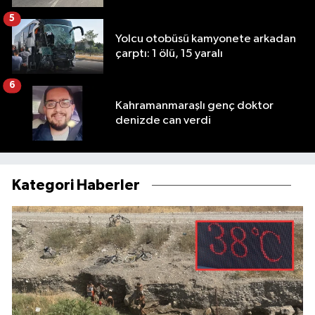
5
Yolcu otobüsü kamyonete arkadan
çarptı: 1 ölü, 15 yaralı
6
Kahramanmaraşlı genç doktor
denizde can verdi
Kategori Haberler