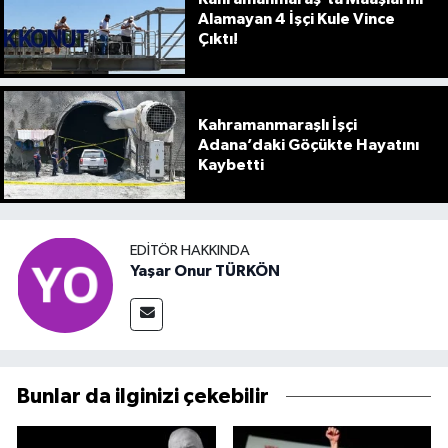
Alamayan 4 İşçi Kule Vince
Çıktı!
Kahramanmaraşlı İşçi
Adana’daki Göçükte Hayatını
Kaybetti
EDITÖR HAKKINDA
Yaşar Onur TÜRKÖN
Bunlar da ilginizi çekebilir