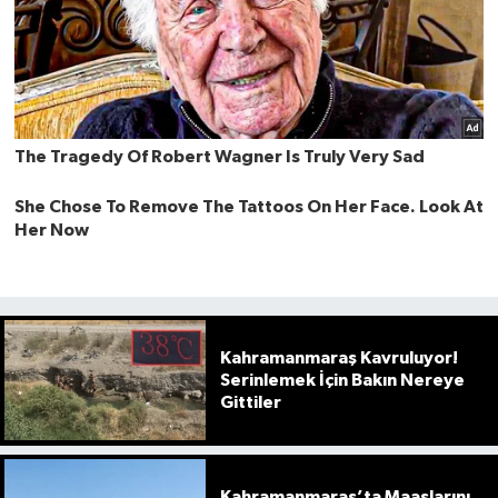
Kahramanmaraş Kavruluyor!
Serinlemek İçin Bakın Nereye
Gittiler
Kahramanmaraş’ta Maaşlarını