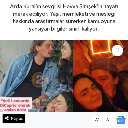
Arda Kural'ın sevgilisi Havva Şimşek'in hayatı
Haberde İnsan
merak ediliyor. Yaşı, memleketi ve mesleği
hakkında araştırmalar sürerken kamuoyuna
Kültür Sanat
yansıyan bilgiler sınırlı kalıyor.
Magazin
Manşet Altı
Manşetler
Resmi İlan
Sağlık
Spor
Paylaş
-
+
A
A
SürManşet