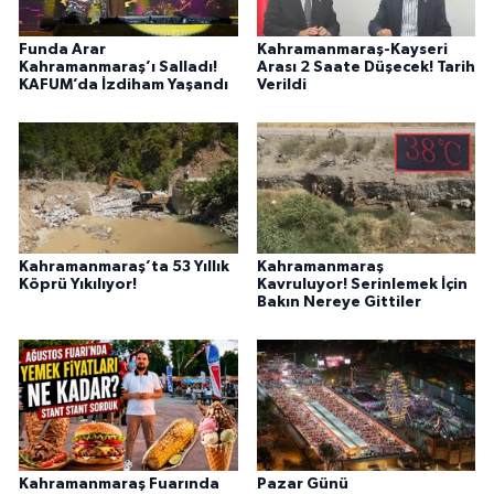
Funda Arar
Kahramanmaraş-Kayseri
Kahramanmaraş’ı Salladı!
Arası 2 Saate Düşecek! Tarih
KAFUM’da İzdiham Yaşandı
Verildi
Kahramanmaraş’ta 53 Yıllık
Kahramanmaraş
Köprü Yıkılıyor!
Kavruluyor! Serinlemek İçin
Bakın Nereye Gittiler
Kahramanmaraş Fuarında
Pazar Günü