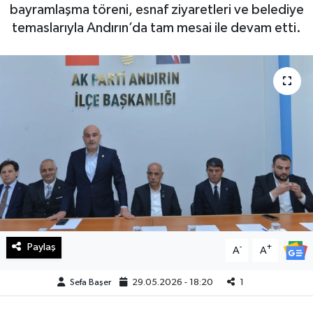
bayramlaşma töreni, esnaf ziyaretleri ve belediye
Haberde İnsan
temaslarıyla Andırın’da tam mesai ile devam etti.
Kültür Sanat
Magazin
Manşet Altı
Manşetler
Resmi İlan
Sağlık
Paylaş
-
+
A
A
Spor
Sefa Başer
29.05.2026 - 18:20
1
SürManşet