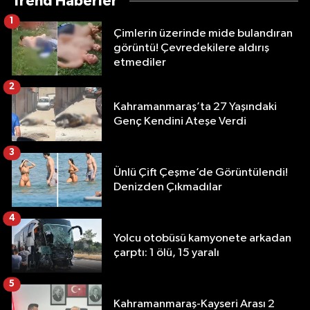
Trend Haberler
1
Çimlerin üzerinde mide bulandıran
görüntü! Çevredekilere aldırış
etmediler
2
Kahramanmaraş’ta 27 Yaşındaki
Genç Kendini Ateşe Verdi
3
Ünlü Çift Çeşme’de Görüntülendi!
Denizden Çıkmadılar
4
Yolcu otobüsü kamyonete arkadan
çarptı: 1 ölü, 15 yaralı
5
Kahramanmaraş-Kayseri Arası 2