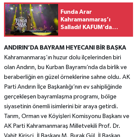
Funda Arar
Teknoloji
Kahramanmaraş’ı
Salladı! KAFUM’da
Yaşam
İzdiham Yaşandı
KAHRAMANMARAŞ
ANDIRIN’DA BAYRAM HEYECANI BİR BAŞKA
Kahramanmaraş’ın huzur dolu ilçelerinden biri
olan Andırın, bu Kurban Bayramı’nda da birlik ve
beraberliğin en güzel örneklerine sahne oldu. AK
Parti Andırın İlçe Başkanlığı’nın ev sahipliğinde
gerçekleşen bayramlaşma programı, bölge
siyasetinin önemli isimlerini bir araya getirdi.
Tarım, Orman ve Köyişleri Komisyonu Başkanı ve
AK Parti Kahramanmaraş Milletvekili Prof. Dr.
Vahit Kirişci, İl Başkanı M. Burak Gül, İl Başkan