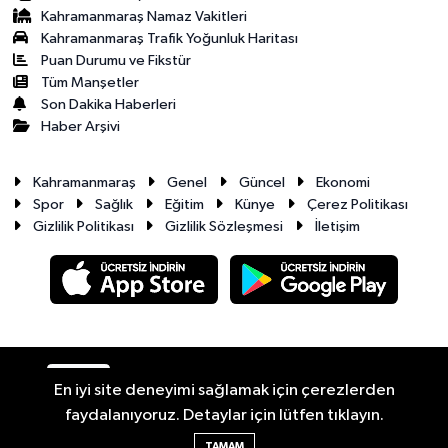
Kahramanmaraş Namaz Vakitleri
Kahramanmaraş Trafik Yoğunluk Haritası
Puan Durumu ve Fikstür
Tüm Manşetler
Son Dakika Haberleri
Haber Arşivi
Kahramanmaraş
Genel
Güncel
Ekonomi
Spor
Sağlık
Eğitim
Künye
Çerez Politikası
Gizlilik Politikası
Gizlilik Sözleşmesi
İletişim
RSS
Copyright © 2026. Her hakkı saklıdır.
En iyi site deneyimi sağlamak için çerezlerden
faydalanıyoruz. Detaylar için lütfen tıklayın.
Haber Yazılımı:
TE Bilişim
TAMAM