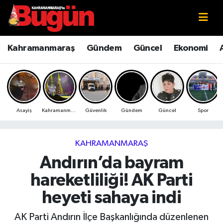
Kahramanmaraş
Kahramanmaraş Nöbetçi Eczaneler
Kahramanmaraş
Gündem
Güncel
Ekonomi
Kahramanmaraş Sokak Röportajları
Kahramanmaraş Hava Durumu
Bilim ve Teknoloji
Kahramanmaraş Namaz Vakitleri
Asayiş
Kahramanmaraş
Güvenlik
Gündem
Güncel
Spor
Çevre
Kahramanmaraş Trafik Yoğunluk Haritası
Eğitim
Süper Lig Puan Durumu ve Fikstür
KAHRAMANMARAŞ
Andırın’da bayram
Ekonomi
Tüm Manşetler
hareketliliği! AK Parti
Genel
Son Dakika Haberleri
heyeti sahaya indi
Güncel
Haber Arşivi
AK Parti Andırın İlçe Başkanlığında düzenlenen