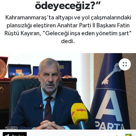
ödeyeceğiz?”
Haberde İnsan
Kahramanmaraş’ta altyapı ve yol çalışmalarındaki
plansızlığı eleştiren Anahtar Parti İl Başkanı Fatin
Kültür Sanat
Rüştü Kayıran, "Geleceği inşa eden yönetim şart"
dedi.
Magazin
Manşet Altı
Manşetler
Resmi İlan
Sağlık
Spor
SürManşet