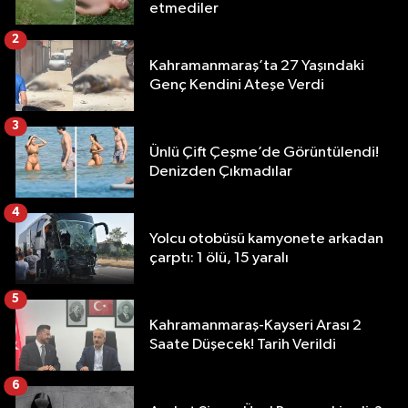
etmediler
2
Kahramanmaraş’ta 27 Yaşındaki
Genç Kendini Ateşe Verdi
3
Ünlü Çift Çeşme’de Görüntülendi!
Denizden Çıkmadılar
4
Yolcu otobüsü kamyonete arkadan
çarptı: 1 ölü, 15 yaralı
5
Kahramanmaraş-Kayseri Arası 2
Saate Düşecek! Tarih Verildi
6