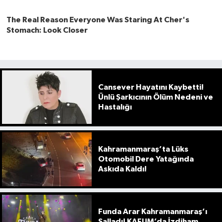
Cansever Hayatını Kaybetti!
Ünlü Şarkıcının Ölüm Nedeni ve
Hastalığı
Kahramanmaraş’ta Lüks
Otomobil Dere Yatağında
Askıda Kaldı!
Funda Arar Kahramanmaraş’ı
Salladı! KAFUM’da İzdiham