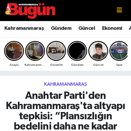
Kahramanmaraş
Kahramanmaraş Nöbetçi Eczaneler
Kahramanmaraş
Gündem
Güncel
Ekonomi
Kahramanmaraş Sokak Röportajları
Kahramanmaraş Hava Durumu
Bilim ve Teknoloji
Kahramanmaraş Namaz Vakitleri
Asayiş
Kahramanmaraş
Güvenlik
Gündem
Güncel
Spor
Çevre
Kahramanmaraş Trafik Yoğunluk Haritası
Eğitim
Süper Lig Puan Durumu ve Fikstür
KAHRAMANMARAŞ
Anahtar Parti'den
Ekonomi
Tüm Manşetler
Kahramanmaraş'ta altyapı
Genel
Son Dakika Haberleri
tepkisi: “Plansızlığın
bedelini daha ne kadar
Güncel
Haber Arşivi