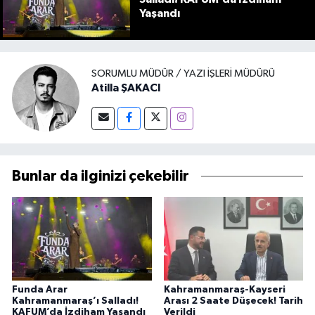
Yaşandı
SORUMLU MÜDÜR / YAZI İŞLERI MÜDÜRÜ
Atilla ŞAKACI
Bunlar da ilginizi çekebilir
Funda Arar
Kahramanmaraş-Kayseri
Kahramanmaraş’ı Salladı!
Arası 2 Saate Düşecek! Tarih
KAFUM’da İzdiham Yaşandı
Verildi