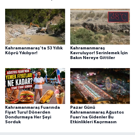
Kahramanmaraş’ta 53 Yıllık
Kahramanmaraş
Köprü Yıkılıyor!
Kavruluyor! Serinlemek İçin
Bakın Nereye Gittiler
Kahramanmaraş Fuarında
Pazar Günü
Fiyat Turu! Dönerden
Kahramanmaraş Ağustos
Dondurmaya Her Şeyi
Fuarı’na Gidenler Bu
Sorduk
Etkinlikleri Kaçırmasın