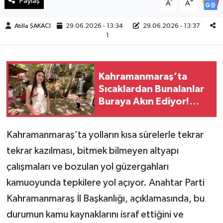
Paylaş
-
+
A
A
Teknoloji
Atilla ŞAKACI
29.06.2026 - 13:34
29.06.2026 - 13:37
1
Yaşam
KAHRAMANMARAŞ
Kahramanmaraş’ta
Sıcaklardan Bunalanlar
Buraya Akın Ediyor!
Serinliğiyle Mest Ediyor
Kahramanmaraş’ta yolların kısa sürelerle tekrar
tekrar kazılması, bitmek bilmeyen altyapı
çalışmaları ve bozulan yol güzergahları
kamuoyunda tepkilere yol açıyor. Anahtar Parti
Kahramanmaraş İl Başkanlığı, açıklamasında, bu
durumun kamu kaynaklarını israf ettiğini ve