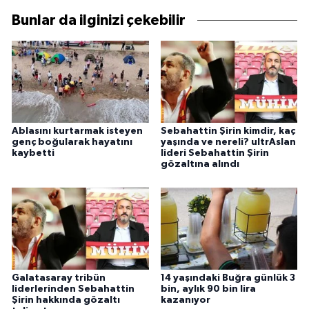
Bunlar da ilginizi çekebilir
Ablasını kurtarmak isteyen
Sebahattin Şirin kimdir, kaç
genç boğularak hayatını
yaşında ve nereli? ultrAslan
kaybetti
lideri Sebahattin Şirin
gözaltına alındı
Galatasaray tribün
14 yaşındaki Buğra günlük 3
liderlerinden Sebahattin
bin, aylık 90 bin lira
Şirin hakkında gözaltı
kazanıyor