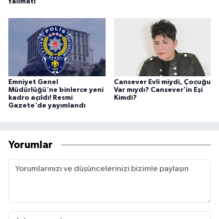
talimatı
Emniyet Genel
Cansever Evli miydi, Çocuğu
Müdürlüğü'ne binlerce yeni
Var mıydı? Cansever’in Eşi
kadro açıldı! Resmi
Kimdi?
Gazete'de yayımlandı
Yorumlar