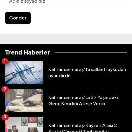
Gönder
Trend Haberler
1
Kahramanmaraş'ta sallantı uykudan
uyandırdı!
2
Kahramanmaraş’ta 27 Yaşındaki
Genç Kendini Ateşe Verdi
3
Kahramanmaraş-Kayseri Arası 2
Saate Düşecek! Tarih Verildi