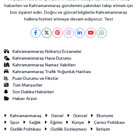
haberleri ve Kahramanmaraş gündemini yakından takip etmek için
bizi ziyaret edin. Doğru ve güncel bilgilerle Kahramanmaraş
halkına hizmet etmeye devam ediyoruz. Test
Kahramanmaraş Nöbetçi Eczaneler
Kahramanmaraş Hava Durumu
Kahramanmaraş Namaz Vakitleri
Kahramanmaraş Trafik Yoğunluk Haritası
Puan Durumu ve Fikstür
Tüm Manşetler
Son Dakika Haberleri
Haber Arşivi
Kahramanmaraş
Genel
Güncel
Ekonomi
Spor
Sağlık
Eğitim
Künye
Çerez Politikası
Gizlilik Politikası
Gizlilik Sözleşmesi
İletişim