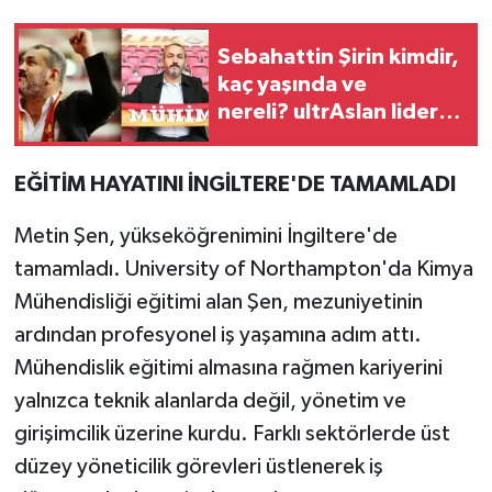
Sebahattin Şirin kimdir,
kaç yaşında ve
nereli? ultrAslan lideri
Sebahattin Şirin
gözaltına alındı
EĞİTİM HAYATINI İNGİLTERE'DE TAMAMLADI
Metin Şen, yükseköğrenimini İngiltere'de
tamamladı. University of Northampton'da Kimya
Mühendisliği eğitimi alan Şen, mezuniyetinin
ardından profesyonel iş yaşamına adım attı.
Mühendislik eğitimi almasına rağmen kariyerini
yalnızca teknik alanlarda değil, yönetim ve
girişimcilik üzerine kurdu. Farklı sektörlerde üst
düzey yöneticilik görevleri üstlenerek iş