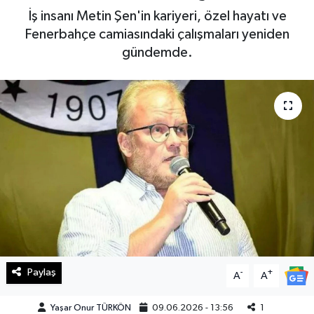
İş insanı Metin Şen'in kariyeri, özel hayatı ve
Haberde İnsan
Fenerbahçe camiasındaki çalışmaları yeniden
gündemde.
Kültür Sanat
Magazin
Manşet Altı
Manşetler
Resmi İlan
Sağlık
Paylaş
-
+
Spor
A
A
Yaşar Onur TÜRKÖN
09.06.2026 - 13:56
1
SürManşet