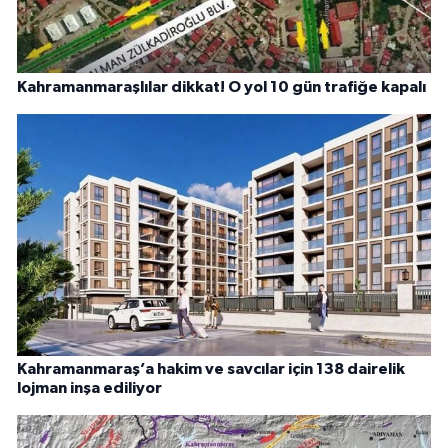
Kahramanmaraşlılar dikkat! O yol 10 gün trafiğe kapalı
Kahramanmaraş’a hakim ve savcılar için 138 dairelik
lojman inşa ediliyor