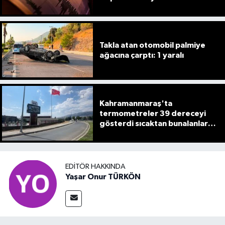
Takla atan otomobil palmiye
ağacına çarptı: 1 yaralı
Kahramanmaraş'ta
termometreler 39 dereceyi
gösterdi sıcaktan bunalanlar
akın etti
EDITÖR HAKKINDA
Yaşar Onur TÜRKÖN