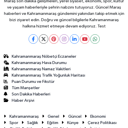
Maraş son dakika gelişmeleri, yerel siyaset, ekonomi, spor, kültür
ve yaşam haberleriyle şehrin nabzını tutuyoruz. Güncel Maraş
haberleri ve Kahramanmaraş gündemini yakından takip etmek için
bizi ziyaret edin. Doğru ve güncel bilgilerle Kahramanmaraş
halkına hizmet etmeye devam ediyoruz. Test
Kahramanmaraş Nöbetçi Eczaneler
Kahramanmaraş Hava Durumu
Kahramanmaraş Namaz Vakitleri
Kahramanmaraş Trafik Yoğunluk Haritası
Puan Durumu ve Fikstür
Tüm Manşetler
Son Dakika Haberleri
Haber Arşivi
Kahramanmaraş
Genel
Güncel
Ekonomi
Spor
Sağlık
Eğitim
Künye
Çerez Politikası