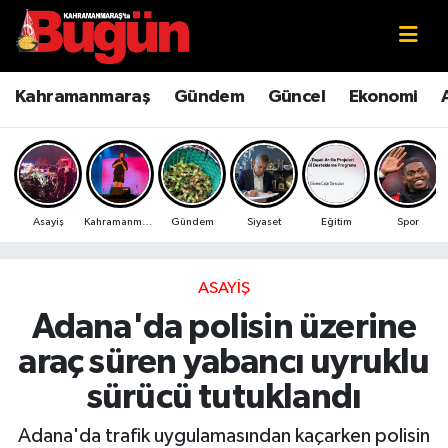
Kahramanmaraş
Kahramanmaraş Nöbetçi Eczaneler
Kahramanmaraş
Gündem
Güncel
Ekonomi
Kahramanmaraş Sokak Röportajları
Kahramanmaraş Hava Durumu
Bilim ve Teknoloji
Kahramanmaraş Namaz Vakitleri
Asayiş
Kahramanmaraş
Gündem
Siyaset
Eğitim
Spor
Çevre
Kahramanmaraş Trafik Yoğunluk Haritası
Eğitim
Süper Lig Puan Durumu ve Fikstür
ASAYIŞ
Adana'da polisin üzerine
Ekonomi
Tüm Manşetler
araç süren yabancı uyruklu
Genel
Son Dakika Haberleri
sürücü tutuklandı
Güncel
Haber Arşivi
Adana'da trafik uygulamasından kaçarken polisin