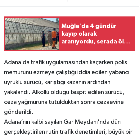
1
Teknoloji
Muğla'da 4 gündür
Yaşam
kayıp olarak
aranıyordu, serada ölü
KAHRAMANMARAŞ
bulundu
Adana’da trafik uygulamasından kaçarken polis
memurunu ezmeye çalıştığı iddia edilen yabancı
uyruklu sürücü, karıştığı kazanın ardından
yakalandı. Alkollü olduğu tespit edilen sürücü,
ceza yağmuruna tutulduktan sonra cezaevine
gönderildi.
Adana’nın kalbi sayılan Gar Meydanı'nda dün
gerçekleştirilen rutin trafik denetimleri, büyük bir