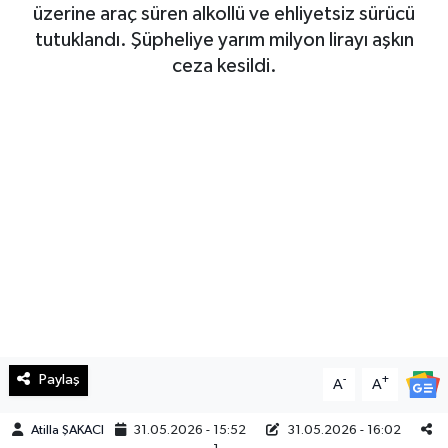
üzerine araç süren alkollü ve ehliyetsiz sürücü
Haberde İnsan
tutuklandı. Şüpheliye yarım milyon lirayı aşkın
ceza kesildi.
Kültür Sanat
Magazin
Manşet Altı
Manşetler
Resmi İlan
Sağlık
Paylaş
-
+
A
A
Spor
Atilla ŞAKACI
31.05.2026 - 15:52
31.05.2026 - 16:02
SürManşet