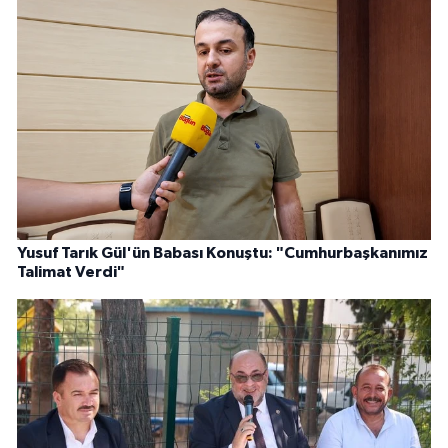
Yusuf Tarık Gül'ün Babası Konuştu: "Cumhurbaşkanımız
Talimat Verdi"