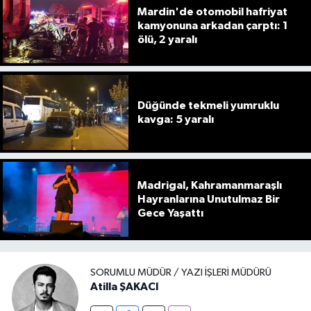
Mardin'de otomobil hafriyat
kamyonuna arkadan çarptı: 1
ölü, 2 yaralı
Düğünde tekmeli yumruklu
kavga: 5 yaralı
Madrigal, Kahramanmaraşlı
Hayranlarına Unutulmaz Bir
Gece Yaşattı
SORUMLU MÜDÜR / YAZI İŞLERI MÜDÜRÜ
Atilla ŞAKACI