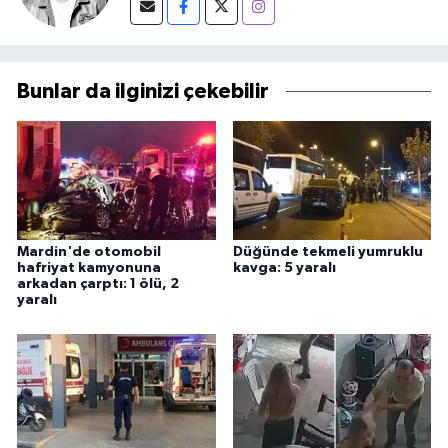
Bunlar da ilginizi çekebilir
Mardin'de otomobil
Düğünde tekmeli yumruklu
hafriyat kamyonuna
kavga: 5 yaralı
arkadan çarptı: 1 ölü, 2
yaralı