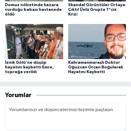
Domuz nöbetinde kazara
Skandal Görüntüler Ortaya
vurduğu babası hastanede
Çıktı! Ünlü Grupta T*ciz
öldü
Krizi
İznik Gölü'ne düşüp
Kahramanmaraşlı Doktor
hayatını kaybetti Emre,
Oğuzcan Orçan Boğularak
toprağa verildi
Hayatını Kaybetti
Yorumlar