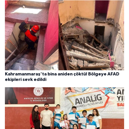
Kahramanmaraş'ta bina aniden çöktü! Bölgeye AFAD
ekipleri sevk edildi