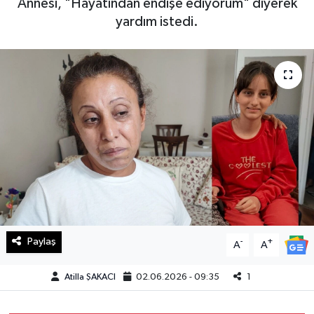
Annesi, "Hayatından endişe ediyorum" diyerek
yardım istedi.
Haberde İnsan
Kültür Sanat
Magazin
Manşet Altı
Manşetler
Resmi İlan
Sağlık
Paylaş
-
+
A
A
Spor
Atilla ŞAKACI
02.06.2026 - 09:35
1
SürManşet