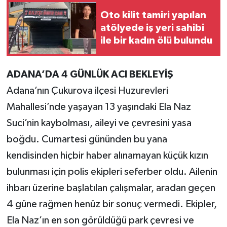
Oto kilit tamiri yapılan
Teknoloji
atölyede iş yeri sahibi
ile bir kadın ölü bulundu
Yaşam
ADANA’DA 4 GÜNLÜK ACI BEKLEYİŞ
KAHRAMANMARAŞ
Adana’nın Çukurova ilçesi Huzurevleri
Mahallesi’nde yaşayan 13 yaşındaki Ela Naz
Suci’nin kaybolması, aileyi ve çevresini yasa
boğdu. Cumartesi gününden bu yana
kendisinden hiçbir haber alınamayan küçük kızın
bulunması için polis ekipleri seferber oldu. Ailenin
ihbarı üzerine başlatılan çalışmalar, aradan geçen
4 güne rağmen henüz bir sonuç vermedi. Ekipler,
Ela Naz’ın en son görüldüğü park çevresi ve