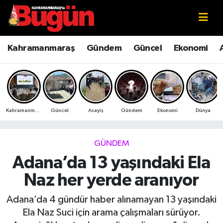
Kahramanmaraş
Kahramanmaraş Nöbetçi Eczaneler
Kahramanmaraş
Gündem
Güncel
Ekonomi
Kahramanmaraş Sokak Röportajları
Kahramanmaraş Hava Durumu
Bilim ve Teknoloji
Kahramanmaraş Namaz Vakitleri
Kahramanmaraş
Güncel
Asayiş
Gündem
Ekonomi
Dünya
Çevre
Kahramanmaraş Trafik Yoğunluk Haritası
Eğitim
Süper Lig Puan Durumu ve Fikstür
GÜNDEM
Adana’da 13 yaşındaki Ela
Ekonomi
Tüm Manşetler
Naz her yerde aranıyor
Genel
Son Dakika Haberleri
Adana’da 4 gündür haber alınamayan 13 yaşındaki
Ela Naz Suci için arama çalışmaları sürüyor.
Güncel
Haber Arşivi