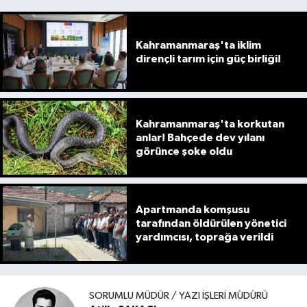
Kahramanmaraş'ta iklim
dirençli tarım için güç birliği!
Kahramanmaraş'ta korkutan
anlar! Bahçede dev yılanı
görünce şoke oldu
Apartmanda komşusu
tarafından öldürülen yönetici
yardımcısı, toprağa verildi
SORUMLU MÜDÜR / YAZI İŞLERI MÜDÜRÜ