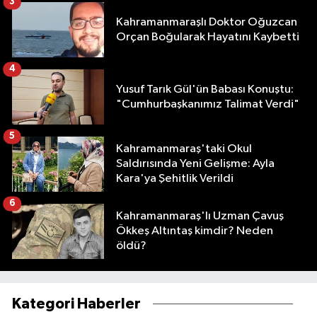
3
Kahramanmaraşlı Doktor Oğuzcan
Orçan Boğularak Hayatını Kaybetti
4
Yusuf Tarık Gül'ün Babası Konuştu:
"Cumhurbaşkanımız Talimat Verdi"
5
Kahramanmaraş'taki Okul
Saldırısında Yeni Gelişme: Ayla
Kara'ya Şehitlik Verildi
6
Kahramanmaraş'lı Uzman Çavuş
Ökkeş Altıntaş kimdir? Neden
öldü?
Kategori Haberler