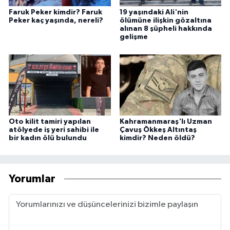
Faruk Peker kimdir? Faruk
19 yaşındaki Ali'nin
Peker kaç yaşında, nereli?
ölümüne ilişkin gözaltına
alınan 8 şüpheli hakkında
gelişme
Oto kilit tamiri yapılan
Kahramanmaraş'lı Uzman
atölyede iş yeri sahibi ile
Çavuş Ökkeş Altıntaş
bir kadın ölü bulundu
kimdir? Neden öldü?
Yorumlar