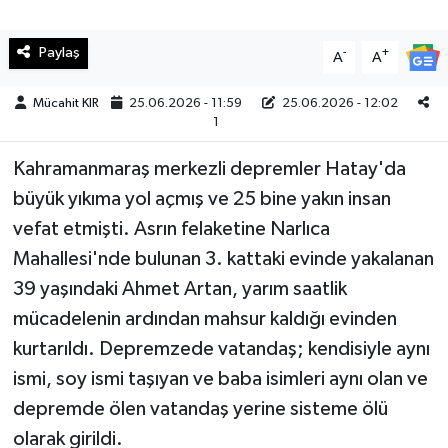
Teknoloji
Paylaş
-
+
A
A
Yaşam
Mücahit KIR
25.06.2026 - 11:59
25.06.2026 - 12:02
1
KAHRAMANMARAŞ
Kahramanmaraş merkezli depremler Hatay'da
büyük yıkıma yol açmış ve 25 bine yakın insan
vefat etmişti. Asrın felaketine Narlıca
Mahallesi'nde bulunan 3. kattaki evinde yakalanan
39 yaşındaki Ahmet Artan, yarım saatlik
mücadelenin ardından mahsur kaldığı evinden
kurtarıldı. Depremzede vatandaş; kendisiyle aynı
ismi, soy ismi taşıyan ve baba isimleri aynı olan ve
depremde ölen vatandaş yerine sisteme ölü
olarak girildi.