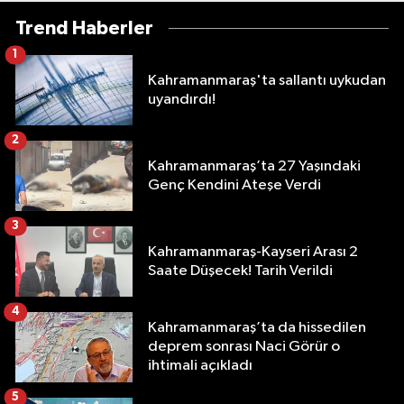
Trend Haberler
1
Kahramanmaraş'ta sallantı uykudan
uyandırdı!
2
Kahramanmaraş’ta 27 Yaşındaki
Genç Kendini Ateşe Verdi
3
Kahramanmaraş-Kayseri Arası 2
Saate Düşecek! Tarih Verildi
4
Kahramanmaraş’ta da hissedilen
deprem sonrası Naci Görür o
ihtimali açıkladı
5