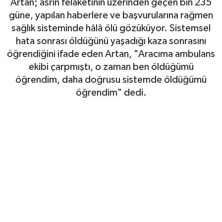
Artan; asrın felaketinin üzerinden geçen bin 235
güne, yapılan haberlere ve başvurularına rağmen
Haberde İnsan
sağlık sisteminde hâlâ ölü gözüküyor. Sistemsel
hata sonrası öldüğünü yaşadığı kaza sonrasını
Kültür Sanat
öğrendiğini ifade eden Artan, "Aracıma ambulans
ekibi çarpmıştı, o zaman ben öldüğümü
Magazin
öğrendim, daha doğrusu sistemde öldüğümü
öğrendim" dedi.
Manşet Altı
Manşetler
Resmi İlan
Sağlık
Spor
SürManşet