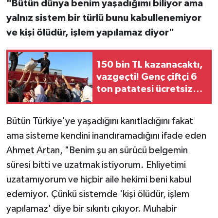
"Bütün dünya benim yaşadığımı biliyor ama
yalnız sistem bir türlü bunu kabullenemiyor
ve kişi ölüdür, işlem yapılamaz diyor"
150 bin TL kazanacaktı,
vazgeçti! Genç çiftçi 6
ton patatesi ücretsiz
dağıttı
Bütün Türkiye'ye yaşadığını kanıtladığını fakat
ama sisteme kendini inandıramadığını ifade eden
Ahmet Artan, "Benim şu an sürücü belgemin
süresi bitti ve uzatmak istiyorum. Ehliyetimi
uzatamıyorum ve hiçbir aile hekimi beni kabul
edemiyor. Çünkü sistemde 'kişi ölüdür, işlem
yapılamaz' diye bir sıkıntı çıkıyor. Muhabir