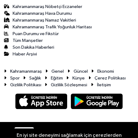
Kahramanmaraş Nöbetçi Eczaneler
Kahramanmaraş Hava Durumu
Kahramanmaraş Namaz Vakitleri
Kahramanmaraş Trafik Yoğunluk Haritası
Puan Durumu ve Fikstür
Tüm Manşetler
Son Dakika Haberleri
Haber Arşivi
Kahramanmaraş
Genel
Güncel
Ekonomi
Spor
Sağlık
Eğitim
Künye
Çerez Politikası
Gizlilik Politikası
Gizlilik Sözleşmesi
İletişim
RSS
Copyright © 2026. Her hakkı saklıdır.
En iyi site deneyimi sağlamak için çerezlerden