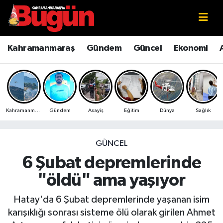
Kahramanmaraş
Kahramanmaraş Nöbetçi Eczaneler
Kahramanmaraş
Gündem
Güncel
Ekonomi
Kahramanmaraş Sokak Röportajları
Kahramanmaraş Hava Durumu
Bilim ve Teknoloji
Kahramanmaraş Namaz Vakitleri
Kahramanmaraş
Gündem
Asayiş
Eğitim
Dünya
Sağlık
Çevre
Kahramanmaraş Trafik Yoğunluk Haritası
Eğitim
Süper Lig Puan Durumu ve Fikstür
GÜNCEL
6 Şubat depremlerinde
Ekonomi
Tüm Manşetler
"öldü" ama yaşıyor
Genel
Son Dakika Haberleri
Hatay'da 6 Şubat depremlerinde yaşanan isim
karışıklığı sonrası sisteme ölü olarak girilen Ahmet
Güncel
Haber Arşivi