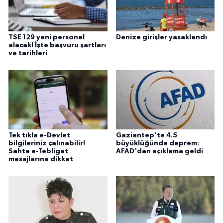
TSE 129 yeni personel
Denize girişler yasaklandı
alacak! İşte başvuru şartları
ve tarihleri
Tek tıkla e-Devlet
Gaziantep'te 4.5
bilgileriniz çalınabilir!
büyüklüğünde deprem:
Sahte e-Tebligat
AFAD'dan açıklama geldi
mesajlarına dikkat