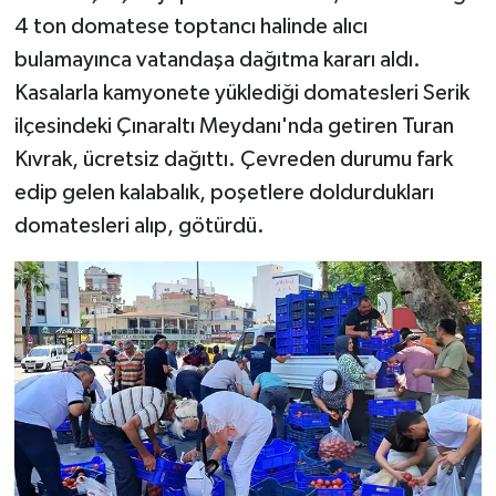
4 ton domatese toptancı halinde alıcı
Teknoloji
bulamayınca vatandaşa dağıtma kararı aldı.
Kasalarla kamyonete yüklediği domatesleri Serik
Yaşam
ilçesindeki Çınaraltı Meydanı'nda getiren Turan
Kıvrak, ücretsiz dağıttı. Çevreden durumu fark
KAHRAMANMARAŞ
edip gelen kalabalık, poşetlere doldurdukları
domatesleri alıp, götürdü.