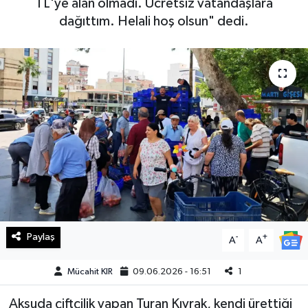
TL'ye alan olmadı. Ücretsiz vatandaşlara
dağıttım. Helali hoş olsun" dedi.
Haberde İnsan
Kültür Sanat
Magazin
Manşet Altı
Manşetler
Resmi İlan
Sağlık
Paylaş
-
+
A
A
Spor
Mücahit KIR
09.06.2026 - 16:51
1
Aksuda çiftçilik yapan Turan Kıvrak, kendi ürettiği
SürManşet