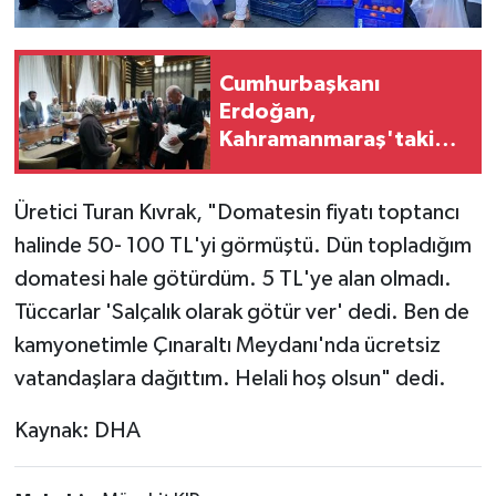
Cumhurbaşkanı
Erdoğan,
Kahramanmaraş'taki
okul saldırısında
hayatını kaybeden
Üretici Turan Kıvrak, "Domatesin fiyatı toptancı
öğrencilerin ailelerini
halinde 50- 100 TL'yi görmüştü. Dün topladığım
kabul etti
domatesi hale götürdüm. 5 TL'ye alan olmadı.
Tüccarlar 'Salçalık olarak götür ver' dedi. Ben de
kamyonetimle Çınaraltı Meydanı'nda ücretsiz
vatandaşlara dağıttım. Helali hoş olsun" dedi.
Kaynak: DHA