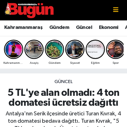
Kahramanmaraş
Kahramanmaraş Nöbetçi Eczaneler
Kahramanmaraş
Gündem
Güncel
Ekonomi
Kahramanmaraş Sokak Röportajları
Kahramanmaraş Hava Durumu
Bilim ve Teknoloji
Kahramanmaraş Namaz Vakitleri
Kahramanmaraş
Asayiş
Gündem
Siyaset
Eğitim
Spor
Çevre
Kahramanmaraş Trafik Yoğunluk Haritası
Eğitim
Süper Lig Puan Durumu ve Fikstür
GÜNCEL
5 TL'ye alan olmadı: 4 ton
Ekonomi
Tüm Manşetler
domatesi ücretsiz dağıttı
Genel
Son Dakika Haberleri
Antalya'nın Serik ilçesinde üretici Turan Kıvrak, 4
ton domatesi bedava dağıttı. Turan Kıvrak, "5
Güncel
Haber Arşivi