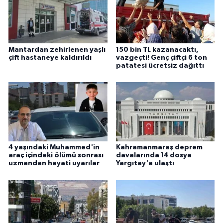
Mantardan zehirlenen yaşlı
150 bin TL kazanacaktı,
çift hastaneye kaldırıldı
vazgeçti! Genç çiftçi 6 ton
patatesi ücretsiz dağıttı
4 yaşındaki Muhammed'in
Kahramanmaraş deprem
araç içindeki ölümü sonrası
davalarında 14 dosya
uzmandan hayati uyarılar
Yargıtay'a ulaştı