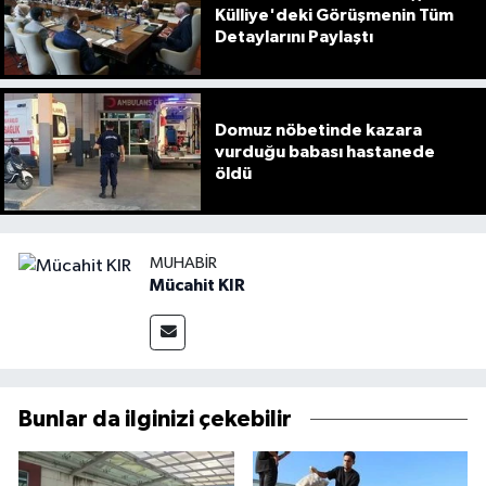
Külliye'deki Görüşmenin Tüm
Detaylarını Paylaştı
Domuz nöbetinde kazara
vurduğu babası hastanede
öldü
MUHABIR
Mücahit KIR
Bunlar da ilginizi çekebilir